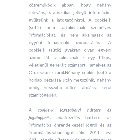
közreműködik abban, hogy néhány
releváns, statisztikai jellegű információt
gyűjtsünk a látogatóinkról. A cookie-k
(sütik) nem tartalmaznak személyes
információkat, és nem alkalmasak az
egyéni felhasználó azonosítására. A
cookie-k (sütik) gyakran olyan egyéni
azonosítót tartalmaznak - egy titkos,
véletlenül generált számsort - amelyet az
Ön eszköze tárol.Néhány cookie (süti) a
honlap bezárása után megszűnik, néhány
pedig hosszabb időre tárolásra kerül
számítógépén.
A cookie-k jogszabályi háttere és
jogalapja:
Az adatkezelés hátterét az
információs önrendelkezési jogról és az
információszabadságrólszóló 2011. évi
CXII. törvény (Infotv.) és az elektronikus