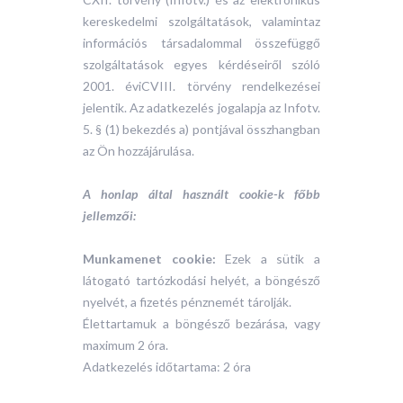
kereskedelmi szolgáltatások, valamintaz
információs társadalommal összefüggő
szolgáltatások egyes kérdéseiről szóló
2001. éviCVIII. törvény rendelkezései
jelentik. Az adatkezelés jogalapja az Infotv.
5. § (1) bekezdés a) pontjával összhangban
az Ön hozzájárulása.
A honlap által használt cookie-k főbb
jellemzői:
Munkamenet cookie:
Ezek a sütik a
látogató tartózkodási helyét, a böngésző
nyelvét, a fizetés pénznemét tárolják.
Élettartamuk a böngésző bezárása, vagy
maximum 2 óra.
Adatkezelés időtartama: 2 óra