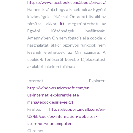
https://www.facebook.com/about/privacy/
.
Ha nem kívánja hogy a Facebook az Egyéni
közönségek célzással Ön adott listákhoz
társítsa, akkor
itt
megszüntetheti az
Egyéni Közönségek beállítását.
Amennyiben Ön nem fogadja el a cookie-k
használatát, akkor bizonyos funkciók nem
lesznek elérhetőek az Ön számára. A
cookie-k törléséről bővebb tájékoztatást
az alábbi linkeken találhat:
Internet Explorer:
http://windows.microsoft.com/en-
us/internet-explorer/delete-
managecookies#ie=ie-11
Firefox:
https://support.mozilla.org/en-
US/kb/cookies-information-websites-
store-on-yourcomputer
Chrome: