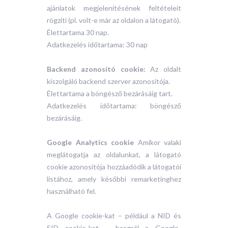
ajánlatok megjelenítésének feltételeit
rögzíti (pl. volt-e már az oldalon a látogató).
Élettartama 30 nap.
Adatkezelés időtartama: 30 nap
Backend azonosító cookie:
Az oldalt
kiszolgáló backend szerver azonosítója.
Élettartama a böngésző bezárásáig tart.
Adatkezelés időtartama: böngésző
bezárásáig.
Google Analytics cookie
Amikor valaki
meglátogatja az oldalunkat, a látogató
cookie azonosítója hozzáadódik a látogatói
listához, amely későbbi remarketinghez
használható fel.
A Google cookie-kat – például a NID és
SID cookie-kat – használ a Google-