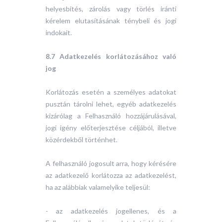
helyesbítés, zárolás vagy törlés iránti
kérelem elutasításának ténybeli és jogi
indokait.
8.7 Adatkezelés korlátozásához való
jog
Korlátozás esetén a személyes adatokat
pusztán tárolni lehet, egyéb adatkezelés
kizárólag a Felhasználó hozzájárulásával,
jogi igény előterjesztése céljából, illetve
közérdekből történhet.
A felhasználó jogosult arra, hogy kérésére
az adatkezelő korlátozza az adatkezelést,
ha az alábbiak valamelyike teljesül:
- az adatkezelés jogellenes, és a