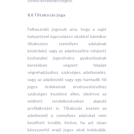
törlési kötelezettségről.
8.6 Tiltakozás joga
Felhasználó jogosult arra, hogy a saját
helyzetével kapcsolatos okokból bármikor
tiltakozzon személyes adatainak
közérdekű vagy az adatkezelőre ruházott
közhatalmi jogosítvány gyakorlásának
keretében végzett feladat
végrehajtásához szükséges adatkezelés,
vagy az adatkezelő vagy egy harmadik fél
jogos érdekeinek érvényesítéséhez
szükséges kezelése ellen, ideértve az
említett rendelkezéseken alapuló
profilalkotást is. Tiltakozás esetén az
adatkezelő a személyes adatokat nem
kezelheti tovább, kivéve, ha azt olyan
kényszerítő erejű jogos okok indokolják,