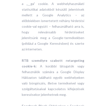
a „__ga” cookie. A webhelyhasználati
statisztikai adatokból készülő jelentések
mellett a Google Analytics – az
előbbiekben ismertetett néhány hirdetési
cookie-val együtt – felhasználható arra is,
hogy relevánsabb hirdetéseket
jelenítsünk meg a Google-termékekben
(például a Google Keresésben) és szerte
az interneten.
RTB személyre szabott retargeting
cookie-k:
A korábbi látogatók vagy
felhasználók számára a Google Display
Hálózaton található egyéb webhelyeken
való böngészés, illetve termékeivel vagy
szolgáltatásaival kapcsolatos kifejezések
keresésekor jelenhetnek meg.
Facebook Pixel:
Oldalunkon a Facebook