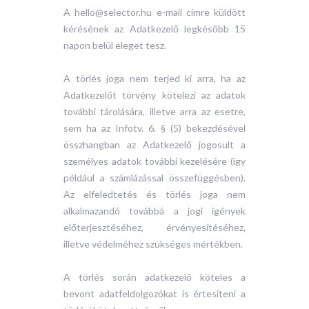
A hello@selector.hu e-mail címre küldött
kérésének az Adatkezelő legkésőbb 15
napon belül eleget tesz.
A törlés joga nem terjed ki arra, ha az
Adatkezelőt törvény kötelezi az adatok
további tárolására, illetve arra az esetre,
sem ha az Infotv. 6. § (5) bekezdésével
összhangban az Adatkezelő jogosult a
személyes adatok további kezelésére (így
például a számlázással összefüggésben).
Az elfeledtetés és törlés joga nem
alkalmazandó továbbá a jogi igények
előterjesztéséhez, érvényesítéséhez,
illetve védelméhez szükséges mértékben.
A törlés során adatkezelő köteles a
bevont adatfeldolgozókat is értesíteni a