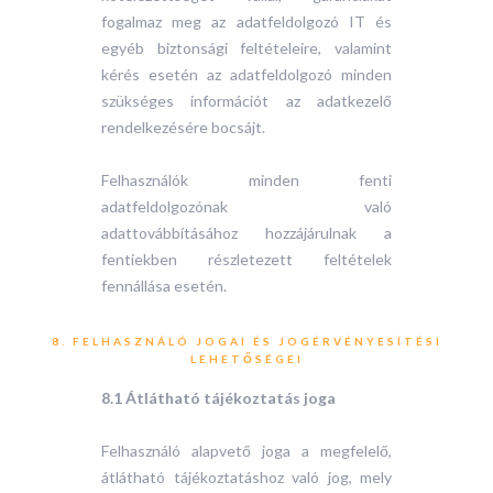
fogalmaz meg az adatfeldolgozó IT és
egyéb biztonsági feltételeire, valamint
kérés esetén az adatfeldolgozó minden
szükséges információt az adatkezelő
rendelkezésére bocsájt.
Felhasználók minden fenti
adatfeldolgozónak való
adattovábbításához hozzájárulnak a
fentiekben részletezett feltételek
fennállása esetén.
8. FELHASZNÁLÓ JOGAI ÉS JOGÉRVÉNYESÍTÉSI
LEHETŐSÉGEI
8.1 Átlátható tájékoztatás joga
Felhasználó alapvető joga a megfelelő,
átlátható tájékoztatáshoz való jog, mely