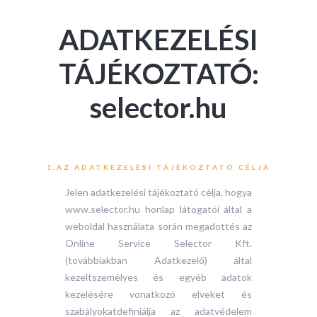
ADATKEZELÉSI
TÁJÉKOZTATÓ:
selector.hu
1.AZ ADATKEZELÉSI TÁJÉKOZTATÓ CÉLJA
Jelen adatkezelési tájékoztató célja, hogya
www.selector.hu honlap látogatói által a
weboldal használata során megadottés az
Online Service Selector Kft.
(továbbiakban Adatkezelő) által
kezeltszemélyes és egyéb adatok
kezelésére vonatkozó elveket és
szabályokatdefiniálja az adatvédelem