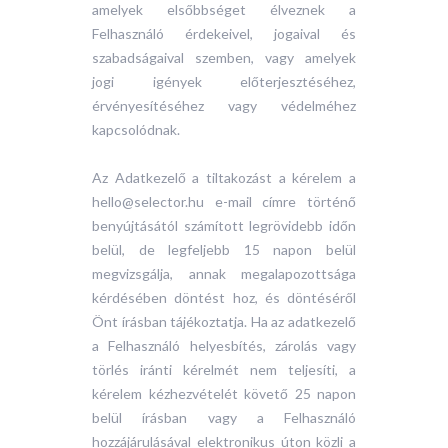
amelyek elsőbbséget élveznek a
Felhasználó érdekeivel, jogaival és
szabadságaival szemben, vagy amelyek
jogi igények előterjesztéséhez,
érvényesítéséhez vagy védelméhez
kapcsolódnak.
Az Adatkezelő a tiltakozást a kérelem a
hello@selector.hu e-mail címre történő
benyújtásától számított legrövidebb időn
belül, de legfeljebb 15 napon belül
megvizsgálja, annak megalapozottsága
kérdésében döntést hoz, és döntéséről
Önt írásban tájékoztatja. Ha az adatkezelő
a Felhasználó helyesbítés, zárolás vagy
törlés iránti kérelmét nem teljesíti, a
kérelem kézhezvételét követő 25 napon
belül írásban vagy a Felhasználó
hozzájárulásával elektronikus úton közli a