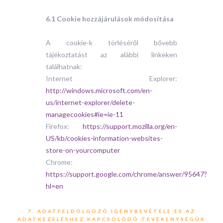
6.1 Cookie hozzájárulások módosítása
A cookie-k törléséről bővebb
tájékoztatást az alábbi linkeken
találhatnak:
Internet Explorer:
http://windows.microsoft.com/en-
us/internet-explorer/delete-
managecookies#ie=ie-11
Firefox:
https://support.mozilla.org/en-
US/kb/cookies-information-websites-
store-on-yourcomputer
Chrome:
https://support.google.com/chrome/answer/95647?
hl=en
7. ADATFELDOLGOZÓ IGÉNYBEVÉTELE ÉS AZ
ADATKEZELÉSHEZ KAPCSOLÓDÓ TEVÉKENYSÉGÜK