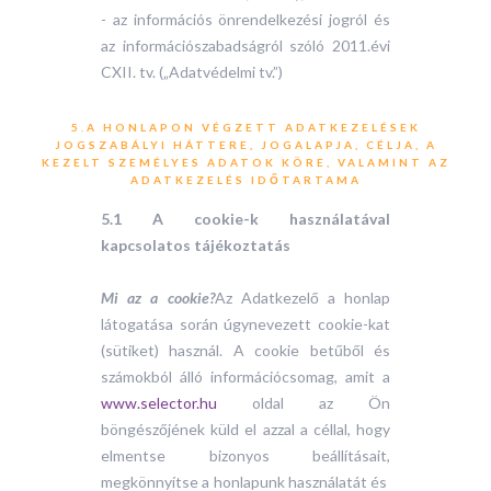
- az információs önrendelkezési jogról és
az információszabadságról szóló 2011.évi
CXII. tv. („Adatvédelmi tv.”)
5.A HONLAPON VÉGZETT ADATKEZELÉSEK
JOGSZABÁLYI HÁTTERE, JOGALAPJA, CÉLJA, A
KEZELT SZEMÉLYES ADATOK KÖRE, VALAMINT AZ
ADATKEZELÉS IDŐTARTAMA
5.1 A cookie-k használatával
kapcsolatos tájékoztatás
Mi az a cookie?
Az Adatkezelő a honlap
látogatása során úgynevezett cookie-kat
(sütiket) használ. A cookie betűből és
számokból álló információcsomag, amit a
www.selector.hu
oldal az Ön
böngészőjének küld el azzal a céllal, hogy
elmentse bizonyos beállításait,
megkönnyítse a honlapunk használatát és