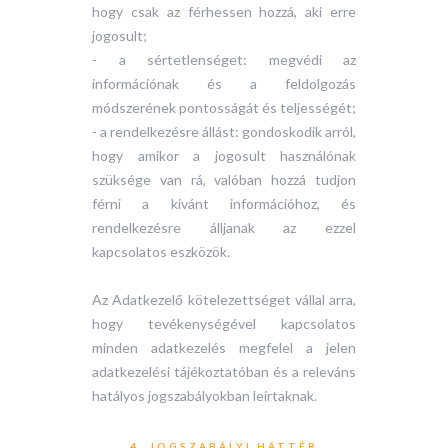
hogy csak az férhessen hozzá, aki erre
jogosult;
- a sértetlenséget: megvédi az
információnak és a feldolgozás
módszerének pontosságát és teljességét;
- a rendelkezésre állást: gondoskodik arról,
hogy amikor a jogosult használónak
szüksége van rá, valóban hozzá tudjon
férni a kívánt információhoz, és
rendelkezésre álljanak az ezzel
kapcsolatos eszközök.
Az Adatkezelő kötelezettséget vállal arra,
hogy tevékenységével kapcsolatos
minden adatkezelés megfelel a jelen
adatkezelési tájékoztatóban és a releváns
hatályos jogszabályokban leírtaknak.
4. JOGSZABÁLYI HÁTTÉR