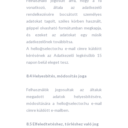
Felhasználó jogosult arra, hogy a rá
vonatkozó, általa az adatkezelő
rendelkezésére bocsátott személyes
adatokat tagolt, széles körben használt,
géppel olvasható formátumban megkapja,
és ezeket az adatokat egy másik
adatkezelőnek továbbítsa.
A hello@selector.hu e-mail címre küldött
kérésének az Adatkezelő legkésőbb 15
napon belül eleget tesz.
8.4 Helyesbítés, módosítás joga
Felhasználók jogosultak az általuk
megadott adatok helyesbítésére,
módosítására a hello@selector.hu e-mail
címre küldött e-mailben.
8.5 Elfeledtetéshez, törléshez való jog