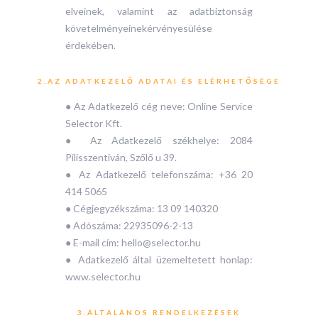
elveinek, valamint az adatbiztonság
követelményeinekérvényesülése
érdekében.
2.AZ ADATKEZELŐ ADATAI ÉS ELÉRHETŐSÉGE
● Az Adatkezelő cég neve: Online Service
Selector Kft.
● Az Adatkezelő székhelye: 2084
Pilisszentiván, Szőlő u 39.
● Az Adatkezelő telefonszáma: +36 20
414 5065
● Cégjegyzékszáma: 13 09 140320
● Adószáma: 22935096-2-13
● E-mail cím: hello@selector.hu
● Adatkezelő által üzemeltetett honlap:
www.selector.hu
3.ÁLTALÁNOS RENDELKEZÉSEK