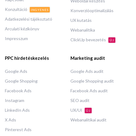
Weboldal készítés
Konzultáció
INGYENES
Konverzióoptimalizálás
Adatkezelési tájékoztató
UX kutatás
Arculati kézikönyv
Webanalitika
Impresszum
ClickUp bevezetés
ÚJ
PPC hirdetéskezelés
Marketing audit
Google Ads
Google Ads audit
Google Shopping
Google Shopping audit
Facebook Ads
Facebook Ads audit
Instagram
SEO audit
LinkedIn Ads
UX/UI
ÚJ
X Ads
Webanalitikai audit
Pinterest Ads