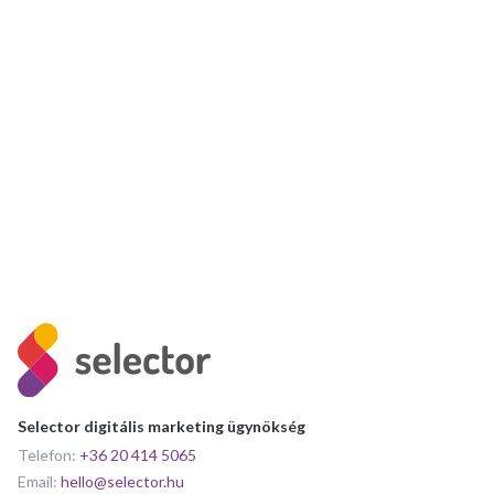
Elfogadom a Selector
adatkezelési tájékoztatójában
foglaltakat.
Hozzájárulok, hogy a Selector számomra hírlevelet
küldjön.
Selector digitális marketing ügynökség
Telefon:
+36 20 414 5065
Email:
hello@selector.hu