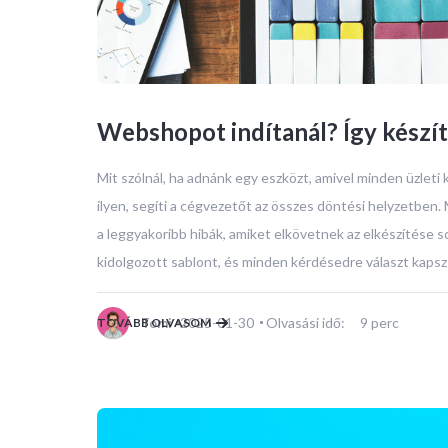
Webshopot indítanál? Így készíts
Mit szólnál, ha adnánk egy eszközt, amivel minden üzleti
ilyen, segíti a cégvezetőt az összes döntési helyzetben. 
a leggyakoribb hibák, amiket elkövetnek az elkészítése s
kidolgozott sablont, és minden kérdésedre választ kapsz
2025-01-30
Olvasási idő:
9
perc
TOVÁBB OLVASOM
Tomi