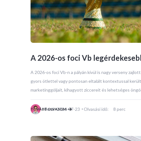
A 2026-os foci Vb legérdekesebb
A 2026-os foci Vb-n a pályán kívül is nagy verseny zajlot
gyors ötlettel vagy pontosan eltalált kontextussal kerü
marketinggóljait, kihagyott ziccereit és lehetséges öngólj
2026-07-23
Olvasási idő:
8
perc
TOVÁBB OLVASOM
Tomi