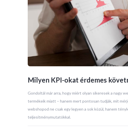
Milyen KPI-okat érdemes követ
Gondoltál már arra, hogy miért olyan sikeresek a nagy
termékeik miatt – hanem mert pontosan tudják, mit mérjen
webshopod ne csak egy legyen a sok közül, hanem tényleg 
teljesítménymutatókkal.