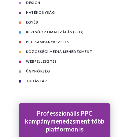
DESIGN
HATÉKONYSÁG
EGYÉB
KERESŐOPTIMALIZÁLÁS (SEO)
PPC KAMPÁNYKEZELÉS
KÖZÖSSÉGI MÉDIA MENEDZSMENT
WEBFEJLESZTÉS
ÜGYNÖKSÉG
TUDÁSTÁR
Professzionális PPC
kampánymenedzsment több
platformon is