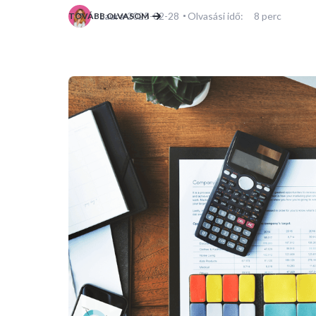
2025-02-28
Olvasási idő:
8
perc
TOVÁBB OLVASOM
Laura