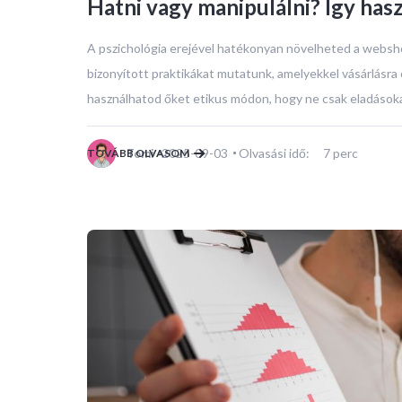
Hatni vagy manipulálni? Így has
A pszichológia erejével hatékonyan növelheted a websh
bizonyított praktikákat mutatunk, amelyekkel vásárlásra
használhatod őket etikus módon, hogy ne csak eladásoka
2025-09-03
Olvasási idő:
7
perc
TOVÁBB OLVASOM
Tomi