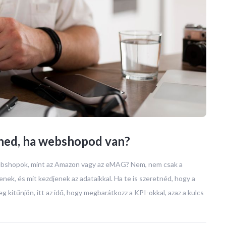
ned, ha webshopod van?
 webshopok, mint az Amazon vagy az eMAG? Nem, nem csak a
ek, és mit kezdjenek az adataikkal. Ha te is szeretnéd, hogy a
kitűnjön, itt az idő, hogy megbarátkozz a KPI-okkal, azaz a kulcs