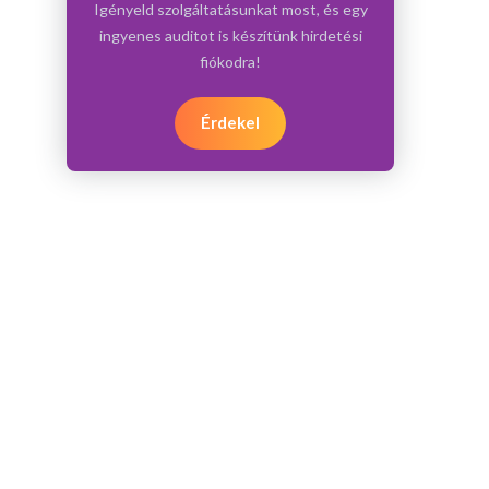
Igényeld szolgáltatásunkat most, és egy
ingyenes auditot is készítünk hirdetési
fiókodra!
Érdekel