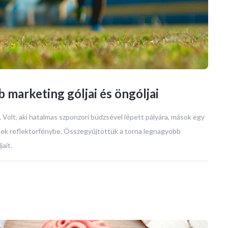
 marketing góljai és öngóljai
t. Volt, aki hatalmas szponzori büdzsével lépett pályára, mások egy
ltek reflektorfénybe. Összegyűjtöttük a torna legnagyobb
ait.