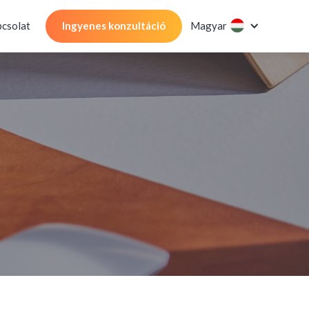
csolat
Ingyenes konzultáció
Magyar