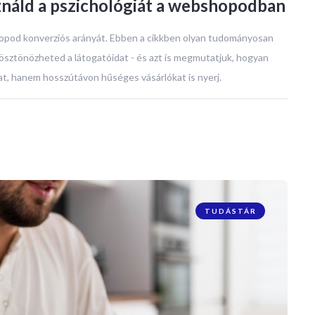
ználd a pszichológiát a webshopodban
opod konverziós arányát. Ebben a cikkben olyan tudományosan
 ösztönözheted a látogatóidat - és azt is megmutatjuk, hogyan
t, hanem hosszútávon hűséges vásárlókat is nyerj.
TUDÁSTÁR