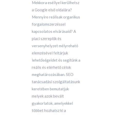
Mekkora eséllyel kerülhetsz
a Google első oldalára?
Mennyire reálisak organikus
forgalomszerzéssel
kapcsolatos elvárásaid? A
piaci szereplők és
versenyhelyzet mélyreható
elemzésével feltárjuk
lehetőségeidet és segítünk a
reális és elérhető célok
meghatározásában. SEO
tanácsadási szolgáltatásunk
keretében bemutatjuk
melyek azok bevált
gyakorlatok, amelyekkel
többet hozhatsz ki a