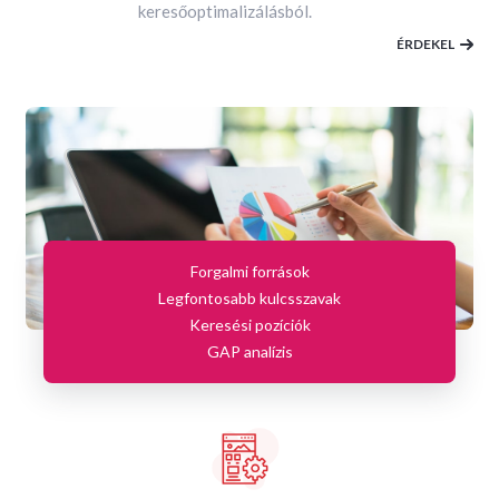
keresőoptimalizálásból.
ÉRDEKEL
Forgalmi források
Legfontosabb kulcsszavak
Keresési pozíciók
GAP analízis