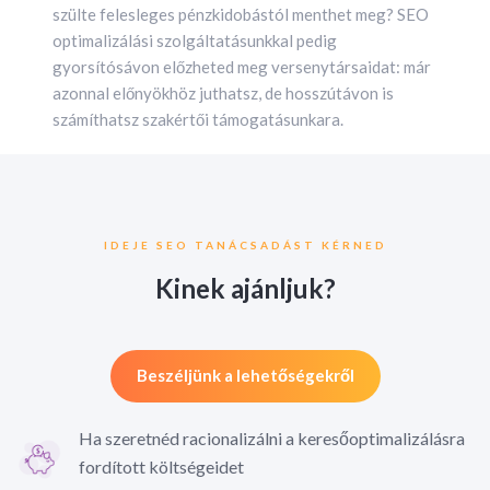
szülte felesleges pénzkidobástól menthet meg? SEO
optimalizálási szolgáltatásunkkal pedig
gyorsítósávon előzheted meg versenytársaidat: már
azonnal előnyökhöz juthatsz, de hosszútávon is
számíthatsz szakértői támogatásunkara.
IDEJE SEO TANÁCSADÁST KÉRNED
Kinek ajánljuk?
Beszéljünk a lehetőségekről
Ha szeretnéd racionalizálni a keresőoptimalizálásra
fordított költségeidet