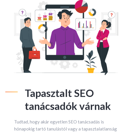
Tapasztalt SEO
tanácsadók várnak
Tudtad, hogy akár egyetlen SEO tanácsadás is
hónapokig tartó tanulástól vagy a tapasztalatlanság