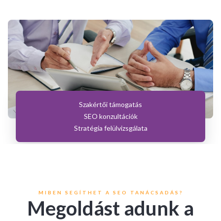
Szakértői támogatás
SEO konzultációk
Stratégia felülvizsgálata
MIBEN SEGÍTHET A SEO TANÁCSADÁS?
Megoldást adunk a