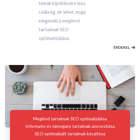
témák kijelölésére lesz
szükség, de lehet, hogy
elegendő a meglévő
tartalmak SEO
optimalizálása.
ÉRDEKEL
Meglévő tartalmak SEO optimalizálása
Informatív és támogató tartalmak azonosítása
SEO optimalizált tartalmak készítése