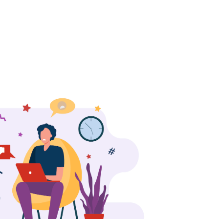
llenőrzi az
javaslatainkat Ügyfeleink
nyeket.
mindenképpen hasznosítani
tudják.