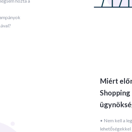
 mégsem hozta a
 kampányok
sával?
Miért elő
Shopping
ügynöksé
• Nem kell a le
lehetőségekkel 