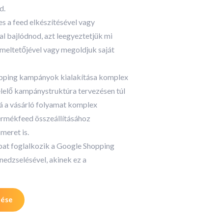
d.
 a feed elkészítésével vagy
al bajlódnod, azt leegyeztetjük mi
eltetőjével vagy megoldjuk saját
pping kampányok kialakítása komplex
elelő kampánystruktúra tervezésen túl
á a vásárló folyamat komplex
ermékfeed összeállításához
meret is.
pat foglalkozik a Google Shopping
edzselésével, akinek ez a
lése