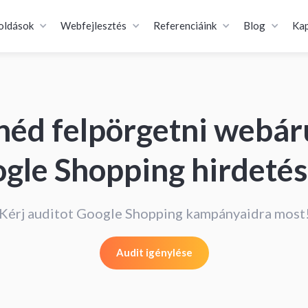
oldások
Webfejlesztés
Referenciáink
Blog
Kap
néd felpörgetni webá
gle Shopping hirdetés
Kérj auditot Google Shopping kampányaidra most
Audit igénylése