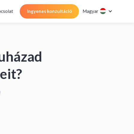
csolat
Ingyenes konzultáció
Magyar
ruházad
eit?
!