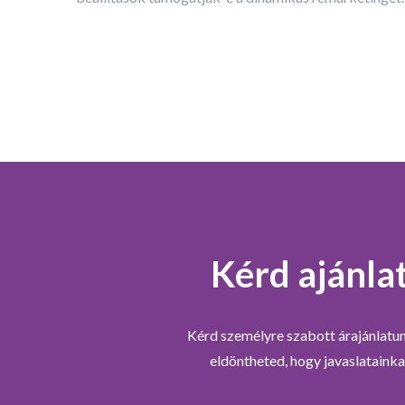
Kérd ajánla
Kérd személyre szabott árajánlatu
eldöntheted, hogy javaslatain