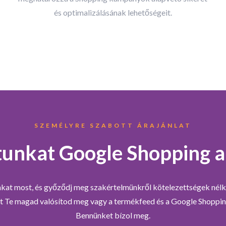
és optimalizálásának lehetőségeit.
SZEMÉLYRE SZABOTT ÁRAJÁNLAT
tunkat Google Shopping a
nkat most, és győződj meg szakértelmünkről kötelezettségek nélkü
kat Te magad valósítod meg vagy a termékfeed és a Google Shoppi
Bennünket bízol meg.