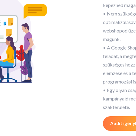
képezned maga
• Nem szükséges
optimalizálásáv
webshopod üzem
magunk.
• A Google Sho
feladat, a megf
szükséges hozz
elemzése és a t
programozási is
• Egy olyan csa
kampányaid men
szakterülete.
Audit igény