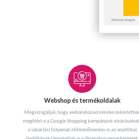
Webshop és termékoldalak
Megvizsgáljuk, hogy webáruházad minden tekintetbe
megfelel-e a Google Shopping kampányok elvárásaina
a vásárlási folyamat zökkenőmentes-e, az analitikai
beállítások támogatják-e a dinamikus remarketinget.