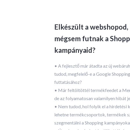
vagy összetettebb honlapok
egyedi értékes
esetén pedig ennek akár a
know-how-t
többszörösét.
Elkészült a webshopod,
mégsem futnak a Shopp
kampányaid?
• A fejlesztő már átadta az új webáru
tudod, megfelelő-e a Google Shoppi
futtatásához?
• Már feltöltöttél termékfeedet a M
de az folyamatosan valamilyen hibát j
• Nem tudod, hol folyik el a hirdetési 
lehetne termékcsoportok, termékek s
szegmentálni a Shopping kampányoka