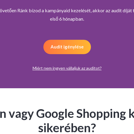
övetően Ránk bízod a kampányaid kezelését, akkor az audit díját 
első 6 hónapban.
Audit igénylése
Miért nem ingyen vállaljuk az auditot?
an vagy Google Shopping
szertanát 200+
Az auditokat több éves
Az auditokat 
sikerében?
 tapasztalatai
tapasztalattal rendelkező
auditáljuk, a k
ttuk ki, ezáltal
szakértőink készítik el, akik
legalább mé