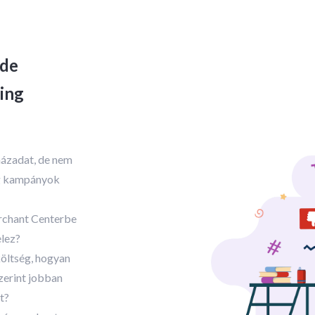
 tudásanyagot,
eközben más megbízásokkal nem
csapattag e
 képvisel.
foglalkoznak.
eredmé
 de
ing
házadat, de nem
ng kampányok
erchant Centerbe
elez?
költség, hogyan
zerint jobban
t?