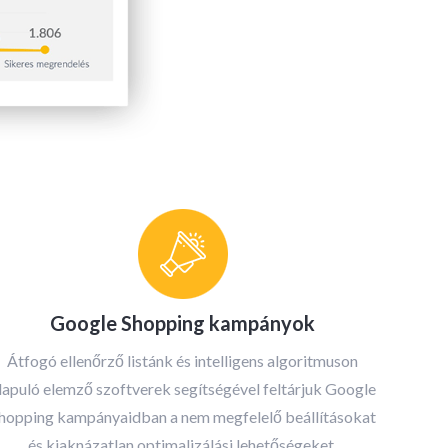
Google Shopping kampányok
Átfogó ellenőrző listánk és intelligens algoritmuson
lapuló elemző szoftverek segítségével feltárjuk Google
hopping kampányaidban a nem megfelelő beállításokat
és kiaknázatlan optimalizálási lehetőségeket.