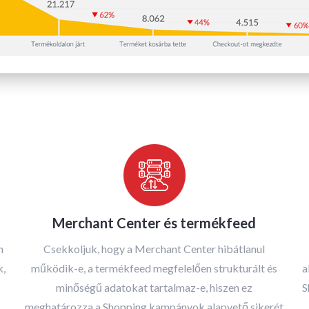
Merchant Center és termékfeed
n
Csekkoljuk, hogy a Merchant Center hibátlanul
k,
működik-e, a termékfeed megfelelően strukturált és
a
minőségű adatokat tartalmaz-e, hiszen ez
S
meghatározza a Shopping kampányok alapvető sikerét