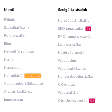
Menü
Szolgáltatásaink
Rólunk
Keresőoptimalizálás
Szolgáltatásaink
SEO tanácsadás
ÚJ
Referenciáink
PPC kampánykezelés
Blog
Lead generálás
Hírlevél feliratkozás
Közösségi média
Karrier
Webdesign
Kapcsolat
Weboldal készítés
Konzultáció
INGYENES
Konverzióoptimalizálás
Adatkezelési tájékoztató
UX kutatás
Arculati kézikönyv
Webanalitika
Impresszum
ClickUp bevezetés
ÚJ