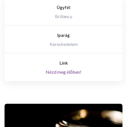
Ügyfél
Brillancy
Iparág
Kereskedelem
Link
Nézd meg élőben!