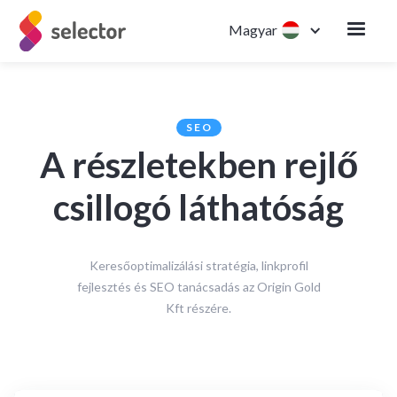
Magyar
SEO
A részletekben rejlő
csillogó láthatóság
Keresőoptimalizálási stratégia, linkprofil
fejlesztés és SEO tanácsadás az Origin Gold
Kft részére.