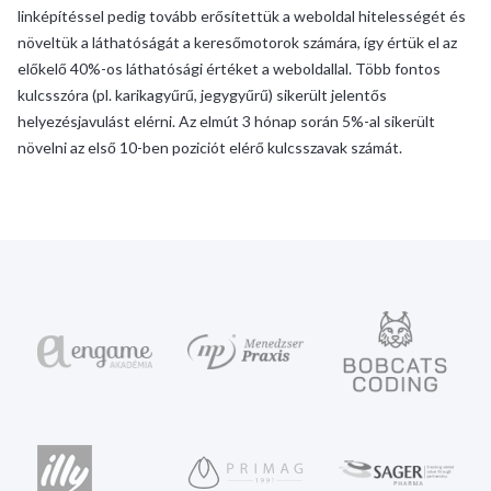
linképítéssel pedig tovább erősítettük a weboldal hitelességét és
növeltük a láthatóságát a keresőmotorok számára, így értük el az
előkelő 40%-os láthatósági értéket a weboldallal. Több fontos
kulcsszóra (pl. karikagyűrű, jegygyűrű) sikerült jelentős
helyezésjavulást elérni. Az elmút 3 hónap során 5%-al sikerült
növelni az első 10-ben poziciót elérő kulcsszavak számát.