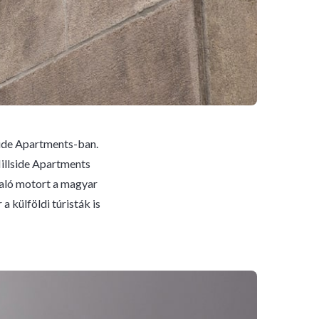
lside Apartments-ban.
Hillside Apartments
laló motort a magyar
a külföldi túristák is