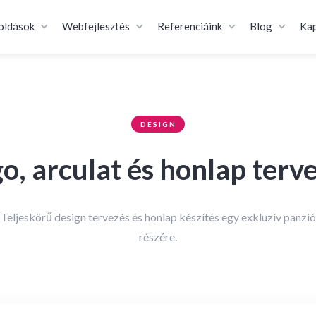
oldások
Webfejlesztés
Referenciáink
Blog
Kap
DESIGN
o, arculat és honlap terv
Teljeskörű design tervezés és honlap készítés egy exkluzív panzió
részére.