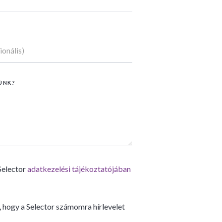
ÜNK?
Selector
adatkezelési tájékoztatójában
 hogy a Selector számomra hírlevelet