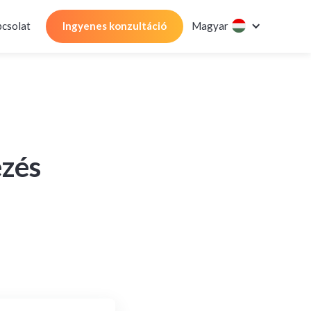
csolat
Ingyenes konzultáció
Magyar
ezés