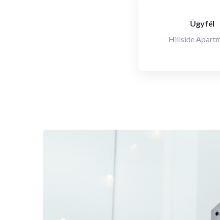
Ügyfél
Hillside Apart