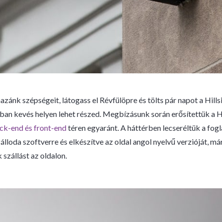
azánk szépségeit, látogass el Révfülöpre és tölts pár napot a Hil
ban kevés helyen lehet részed. Megbízásunk során erősítettük a 
ck-end és front-end
téren egyaránt. A háttérben lecseréltük a fog
loda szoftverre és elkészítve az oldal angol nyelvű verzióját, már 
 szállást az oldalon.