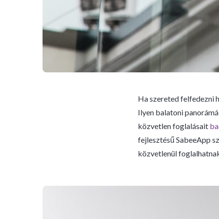
Ha szereted felfedezni h
Ilyen balatoni panorámá
közvetlen foglalásait
ba
fejlesztésű SabeeApp szál
közvetlenül foglalhatnak