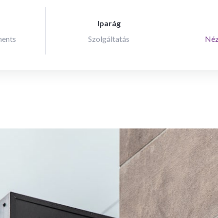
Iparág
ments
Szolgáltatás
Néz