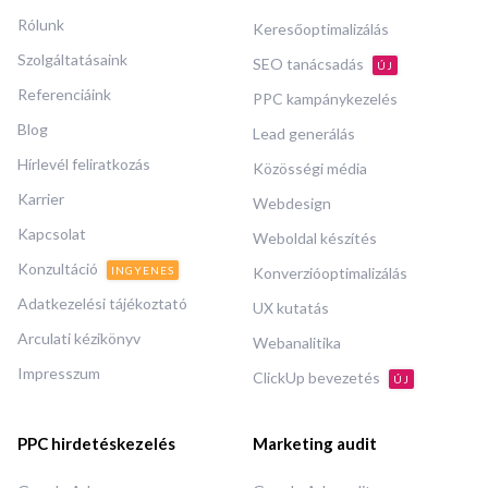
Rólunk
Keresőoptimalizálás
Szolgáltatásaink
SEO tanácsadás
ÚJ
Referenciáink
PPC kampánykezelés
Blog
Lead generálás
Hírlevél feliratkozás
Közösségi média
Karrier
Webdesign
Kapcsolat
Weboldal készítés
Konzultáció
INGYENES
Konverzióoptimalizálás
Adatkezelési tájékoztató
UX kutatás
Arculati kézikönyv
Webanalitika
Impresszum
ClickUp bevezetés
ÚJ
PPC hirdetéskezelés
Marketing audit