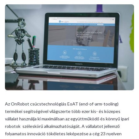
Az OnRobot csúcstechnológiás EoAT (end-of-arm-tooling)
termékei segítségével világszerte több ezer kis- és közepes
vállalat használja ki maximálisan az együttműködő és könnyű ipari
robotok széleskörű alkalmazhatóságát. A vállalatot jellemző
folyamatos innováció tökéletes leképezése a cég 23 nyelven