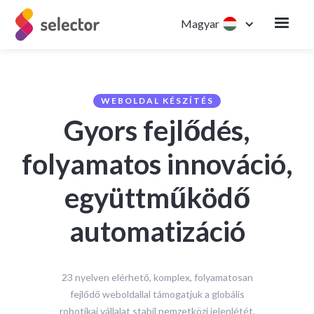
Magyar
WEBOLDAL KÉSZÍTÉS
Gyors fejlődés,
folyamatos innováció,
együttműködő
automatizáció
23 nyelven elérhető, komplex, folyamatosan
fejlődő weboldallal támogatjuk a globális
robotikai vállalat stabil nemzetközi jelenlétét.