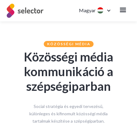
Magyar
KÖZÖSSÉGI MÉDIA
Közösségi média
kommunikáció a
szépségiparban
Social stratégia és egyedi tervezésű,
különleges és kifinomult közösségi média
tartalmak készítése a szépségiparban.