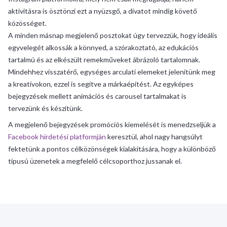
aktivitásra is ösztönzi ezt a nyüzsgő, a divatot mindig követő
közösséget.
A minden másnap megjelenő posztokat úgy tervezzük, hogy ideális
egyvelegét alkossák a könnyed, a szórakoztató, az edukációs
tartalmú és az elkészült remekműveket ábrázoló tartalomnak.
Mindehhez visszatérő, egységes arculati elemeket jelenítünk meg
a kreatívokon, ezzel is segítve a márkaépítést. Az egyképes
bejegyzések mellett animációs és carousel tartalmakat is
tervezünk és készítünk.
A megjelenő bejegyzések promóciós kiemelését is menedzseljük a
Facebook hirdetési platformján
keresztül, ahol nagy hangsúlyt
fektetünk a pontos célközönségek kialakítására, hogy a különböző
típusú üzenetek a megfelelő célcsoporthoz jussanak el.