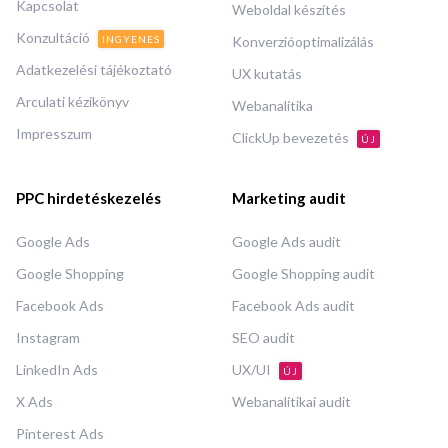
Kapcsolat
Weboldal készítés
Konzultáció
INGYENES
Konverzióoptimalizálás
Adatkezelési tájékoztató
UX kutatás
Arculati kézikönyv
Webanalitika
Impresszum
ClickUp bevezetés
ÚJ
PPC hirdetéskezelés
Marketing audit
Google Ads
Google Ads audit
Google Shopping
Google Shopping audit
Facebook Ads
Facebook Ads audit
Instagram
SEO audit
LinkedIn Ads
UX/UI
ÚJ
X Ads
Webanalitikai audit
Pinterest Ads