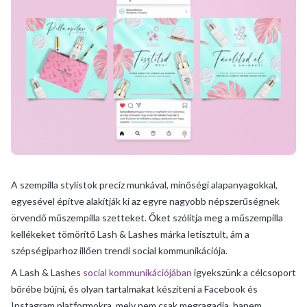
A szempilla stylistok precíz munkával, minőségi alapanyagokkal,
egyesével építve alakítják ki az egyre nagyobb népszerűségnek
örvendő műszempilla szetteket. Őket szólítja meg a műszempilla
kellékeket tömörítő Lash & Lashes márka letisztult, ám a
szépségiparhoz illően trendi social kommunikációja.
A Lash & Lashes
social kommunikációjában
igyekszünk a célcsoport
bőrébe bújni, és olyan tartalmakat készíteni a Facebook és
Instagram platformokra, mely nem csak megragadja, hanem