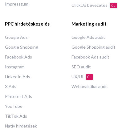
Impresszum
ClickUp bevezetés
ÚJ
PPC hirdetéskezelés
Marketing audit
Google Ads
Google Ads audit
Google Shopping
Google Shopping audit
Facebook Ads
Facebook Ads audit
Instagram
SEO audit
LinkedIn Ads
UX/UI
ÚJ
X Ads
Webanalitikai audit
Pinterest Ads
YouTube
TikTok Ads
Natív hirdetések