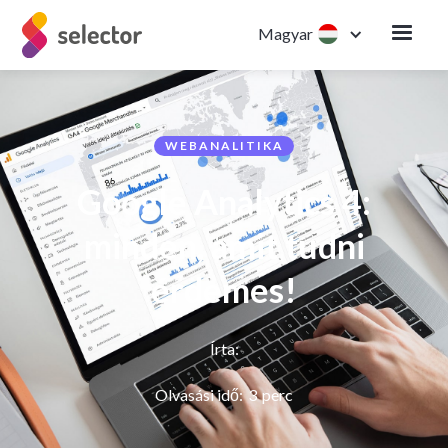
Magyar
WEBANALITIKA
Google Analytics 4:
minden, amit tudni
érdemes!
Írta:
Olvasási idő:
3
perc