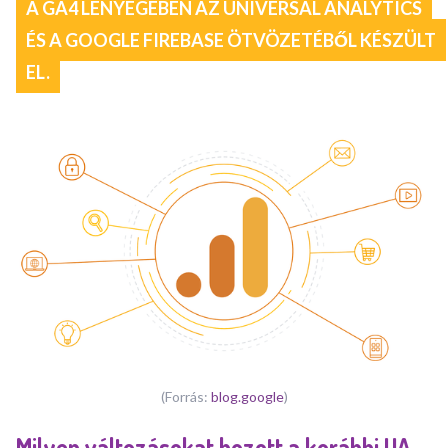
A GA4 LÉNYEGÉBEN AZ UNIVERSAL ANALYTICS
ÉS A GOOGLE FIREBASE ÖTVÖZETÉBŐL KÉSZÜLT
EL.
(Forrás:
blog.google
)
Milyen változásokat hozott a korábbi UA-