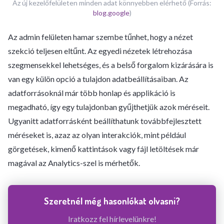
Az új kezelőfelületen minden adat könnyebben elérhető (Forrás:
blog.google
)
Az admin felületen hamar szembe tűnhet, hogy a nézet
szekció teljesen eltűnt. Az egyedi nézetek létrehozása
szegmensekkel lehetséges, és a belső forgalom kizárására is
van egy külön opció a tulajdon adatbeállításaiban. Az
adatforrásoknál már több honlap és applikáció is
megadható, így egy tulajdonban gyűjthetjük azok méréseit.
Ugyanitt adatforrásként beállíthatunk továbbfejlesztett
méréseket is, azaz az olyan interakciók, mint például
görgetések, kimenő kattintások vagy fájl letöltések már
magával az Analytics-szel is mérhetők.
Szeretnél még hasonlókat olvasni?
Iratkozz fel hírlevelünkre!