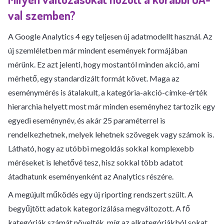
val szemben?
A Google Analytics 4 egy teljesen új adatmodellt használ. Az
új szemléletben már mindent események formájában
mérünk. Ez azt jelenti, hogy mostantól minden akció, ami
mérhető, egy standardizált formát követ. Maga az
eseménymérés is átalakult, a kategória-akció-címke-érték
hierarchia helyett most már minden eseményhez tartozik egy
egyedi eseménynév, és akár 25 paraméterrel is
rendelkezhetnek, melyek lehetnek szövegek vagy számok is.
Látható, hogy az utóbbi megoldás sokkal komplexebb
méréseket is lehetővé tesz, hisz sokkal több adatot
átadhatunk eseményenként az Analytics részére.
A megújult működés egy új riporting rendszert szült. A
begyűjtött adatok kategorizálása megváltozott. A fő
kategóriák számát növelték, míg az alkategóriákból sokat