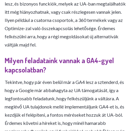
lesz, és bizonyos funckiók, melyek az UA-ban megtalálhatók
itt még hiányozhatnak, vagy csak részlegesen vannak jelen.
Ilyen például a csatorna csoportok, a 360 termékek vagy az
Optimize-zal való összekapcsolás lehetősége. Érdemes
felkészülni arra, hogy a régi megoldásokat új alternatívák
váltják majd fel.
Milyen feladataink vannak a GA4-gyel
kapcsolatban?
Tekintve, hogy pár éven belül már a GA4 lesz a sztenderd, és
hogy a Google már abbahagyta az UA támogatását, így a
legfontosabb feladatunk, hogy felkészüljünk a váltásra. A
meglévő UA tulajdonok mellé implementáljunk GA4-et is, és
kezdjük el felépíteni, a fontos méréseket hozzuk át UA-ból.
Érdemes követni a híreket is, hogy minél hamarabb