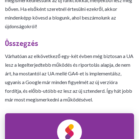
megismerkedhessünk az új funkciókkal, melyekből lesz még
bőven. Ha elsőként szeretnél értesülni ezekről, akkor
mindenképp kövesd a blogunk, ahol beszámolunk az
újdonságokról!
Összegzés
Várhatóan az elkövetkező egy-két évben még biztosan a UA
lesz a legelterjedtebb működés és riportolás alapja, de nem
árt, ha mostantól az UA mellé GA4-et is implementálsz,
ugyanis a Google már minden figyelmét az új verzióra
fordítja, és előbb-utóbb ez lesz az új sztenderd. Így hát jobb
már most megismerkedni a működésével.