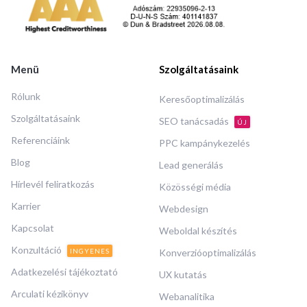
Menü
Szolgáltatásaink
Rólunk
Keresőoptimalizálás
Szolgáltatásaink
SEO tanácsadás
ÚJ
Referenciáink
PPC kampánykezelés
Blog
Lead generálás
Hírlevél feliratkozás
Közösségi média
Karrier
Webdesign
Kapcsolat
Weboldal készítés
Konzultáció
INGYENES
Konverzióoptimalizálás
Adatkezelési tájékoztató
UX kutatás
Arculati kézikönyv
Webanalitika