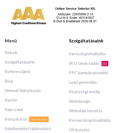
Menü
Szolgáltatásaink
Rólunk
Keresőoptimalizálás
Szolgáltatásaink
SEO tanácsadás
ÚJ
Referenciáink
PPC kampánykezelés
Blog
Lead generálás
Hírlevél feliratkozás
Közösségi média
Karrier
Webdesign
Kapcsolat
Weboldal készítés
Konzultáció
INGYENES
Konverzióoptimalizálás
Adatkezelési tájékoztató
UX kutatás