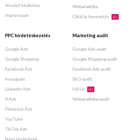
Arculati kézikönyv
Webanalitika
Impresszum
ClickUp bevezetés
ÚJ
PPC hirdetéskezelés
Marketing audit
Google Ads
Google Ads audit
Google Shopping
Google Shopping audit
Facebook Ads
Facebook Ads audit
Instagram
SEO audit
LinkedIn Ads
UX/UI
ÚJ
X Ads
Webanalitikai audit
Pinterest Ads
YouTube
TikTok Ads
Natív hirdetések