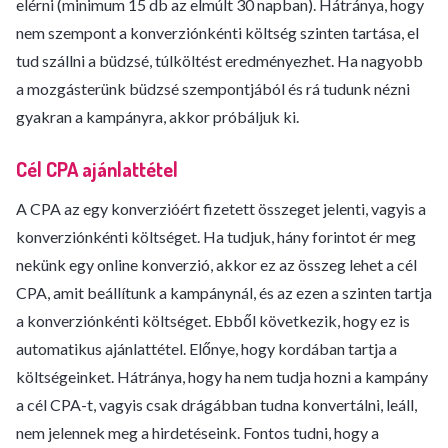
elérni (minimum 15 db az elmúlt 30 napban). Hátránya, hogy
nem szempont a konverziónkénti költség szinten tartása, el
tud szállni a büdzsé, túlköltést eredményezhet. Ha nagyobb
a mozgásterünk büdzsé szempontjából és rá tudunk nézni
gyakran a kampányra, akkor próbáljuk ki.
Cél CPA ajánlattétel
A CPA az egy konverzióért fizetett összeget jelenti, vagyis a
konverziónkénti költséget. Ha tudjuk, hány forintot ér meg
nekünk egy online konverzió, akkor ez az összeg lehet a cél
CPA, amit beállítunk a kampánynál, és az ezen a szinten tartja
a konverziónkénti költséget. Ebből következik, hogy ez is
automatikus ajánlattétel. Előnye, hogy kordában tartja a
költségeinket. Hátránya, hogy ha nem tudja hozni a kampány
a cél CPA-t, vagyis csak drágábban tudna konvertálni, leáll,
nem jelennek meg a hirdetéseink. Fontos tudni, hogy a