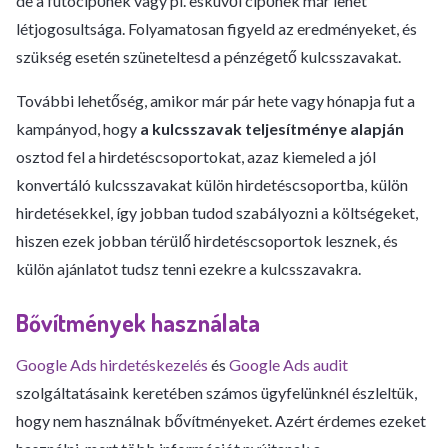
de a futócipőnek vagy pl. esküvői cipőnek már lehet
létjogosultsága. Folyamatosan figyeld az eredményeket, és
szükség esetén szüneteltesd a pénzégető kulcsszavakat.
További lehetőség, amikor már pár hete vagy hónapja fut a
kampányod, hogy
a kulcsszavak teljesítménye alapján
osztod fel a hirdetéscsoportokat, azaz kiemeled a jól
konvertáló kulcsszavakat külön hirdetéscsoportba, külön
hirdetésekkel, így jobban tudod szabályozni a költségeket,
hiszen ezek jobban térülő hirdetéscsoportok lesznek, és
külön ajánlatot tudsz tenni ezekre a kulcsszavakra.
Bővítmények használata
Google Ads hirdetéskezelés
és
Google Ads audit
szolgáltatásaink keretében számos ügyfelünknél észleltük,
hogy nem használnak bővítményeket. Azért érdemes ezeket