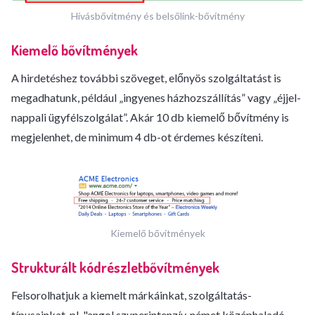
Hívásbővítmény és belsőlink-bővítmény
Kiemelő bővítmények
A hirdetéshez további szöveget, előnyös szolgáltatást is
megadhatunk, például „ingyenes házhozszállítás” vagy „éjjel-
nappali ügyfélszolgálat”. Akár 10 db kiemelő bővítmény is
megjelenhet, de minimum 4 db-ot érdemes készíteni.
Kiemelő bővítmények
Strukturált kódrészletbővítmények
Felsorolhatjuk a kiemelt márkáinkat, szolgáltatás-
típusainkat, pl. "angol szuperintenzív, német középhaladó,