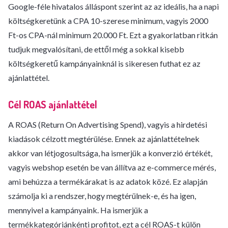
Google-féle hivatalos álláspont szerint az az ideális, ha a napi
költségkeretünk a CPA 10-szerese minimum, vagyis 2000
Ft-os CPA-nál minimum 20.000 Ft. Ezt a gyakorlatban ritkán
tudjuk megvalósítani, de ettől még a sokkal kisebb
költségkeretű kampányainknál is sikeresen futhat ez az
ajánlattétel.
Cél ROAS ajánlattétel
A ROAS (Return On Advertising Spend), vagyis a hirdetési
kiadások célzott megtérülése. Ennek az ajánlattételnek
akkor van létjogosultsága, ha ismerjük a konverzió értékét,
vagyis webshop esetén be van állítva az e-commerce mérés,
ami behúzza a termékárakat is az adatok közé. Ez alapján
számolja ki a rendszer, hogy megtérülnek-e, és ha igen,
mennyivel a kampányaink. Ha ismerjük a
termékkategóriánkénti profitot, ezt a cél ROAS-t külön