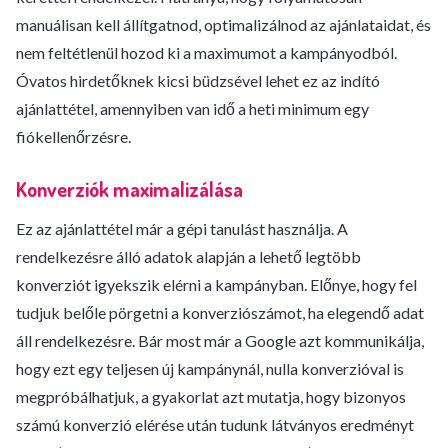
manuálisan kell állítgatnod, optimalizálnod az ajánlataidat, és
nem feltétlenül hozod ki a maximumot a kampányodból.
Óvatos hirdetőknek kicsi büdzsével lehet ez az indító
ajánlattétel, amennyiben van idő a heti minimum egy
fiókellenőrzésre.
Konverziók maximalizálása
Ez az ajánlattétel már a gépi tanulást használja. A
rendelkezésre álló adatok alapján a lehető legtöbb
konverziót igyekszik elérni a kampányban. Előnye, hogy fel
tudjuk belőle pörgetni a konverziószámot, ha elegendő adat
áll rendelkezésre. Bár most már a Google azt kommunikálja,
hogy ezt egy teljesen új kampánynál, nulla konverzióval is
megpróbálhatjuk, a gyakorlat azt mutatja, hogy bizonyos
számú konverzió elérése után tudunk látványos eredményt