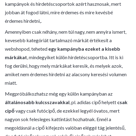
kampányok és hirdetéscsoportok azért hasznosak, mert
jobban át fogod látni, mire érdemes és mire kevésbé
érdemes hirdetni,.
Amennyiben csak néhány, nem túl nagy, nem annyira ismert,
kevesebb kategóriát tartalmazó márkát értékesít a
webshopod, teheted
egy kampányba ezeket a kisebb
márkákat
, mindegyiket külön hirdetéscsoportba. Itt is ki
fog derülni, hogy mely márkákat keresik, és melyek azok,
amiket nem érdemes hirdetni az alacsony keresési volumen
miatt.
Megpróbálkozhatsz még egy külön kampányban az
általánosabb kulcsszavakkal
, pl. adidas cipő helyett
csak
cipő
vagy csak futócipő, de ezekkel legyél óvatos, mert
nagyon sok felesleges kattintást hozhatnak. Ennél a
megoldásnál a cipő kifejezés valóban eléggé tág jelentésű,