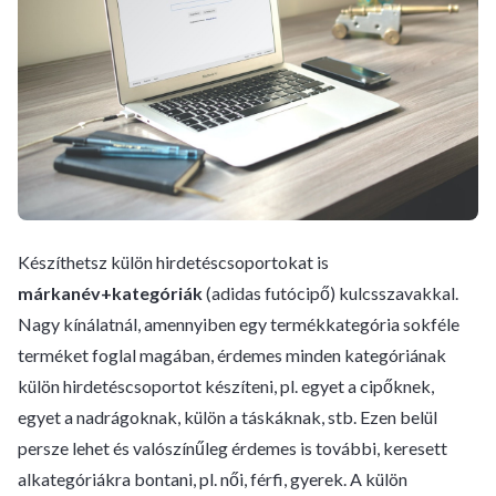
Készíthetsz külön hirdetéscsoportokat is
márkanév+kategóriák
(adidas futócipő) kulcsszavakkal.
Nagy kínálatnál, amennyiben egy termékkategória sokféle
terméket foglal magában, érdemes minden kategóriának
külön hirdetéscsoportot készíteni, pl. egyet a cipőknek,
egyet a nadrágoknak, külön a táskáknak, stb. Ezen belül
persze lehet és valószínűleg érdemes is további, keresett
alkategóriákra bontani, pl. női, férfi, gyerek. A külön