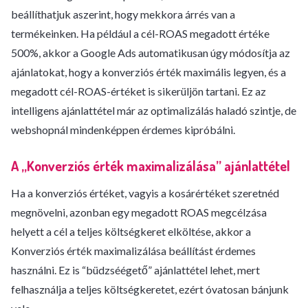
beállíthatjuk aszerint, hogy mekkora árrés van a
termékeinken. Ha például a cél-ROAS megadott értéke
500%, akkor a Google Ads automatikusan úgy módosítja az
ajánlatokat, hogy a konverziós érték maximális legyen, és a
megadott cél-ROAS-értéket is sikerüljön tartani. Ez az
intelligens ajánlattétel már az optimalizálás haladó szintje, de
webshopnál mindenképpen érdemes kipróbálni.
A „Konverziós érték maximalizálása” ajánlattétel
Ha a konverziós értéket, vagyis a kosárértéket szeretnéd
megnövelni, azonban egy megadott ROAS megcélzása
helyett a cél a teljes költségkeret elköltése, akkor a
Konverziós érték maximalizálása beállítást érdemes
használni. Ez is “büdzséégető” ajánlattétel lehet, mert
felhasználja a teljes költségkeretet, ezért óvatosan bánjunk