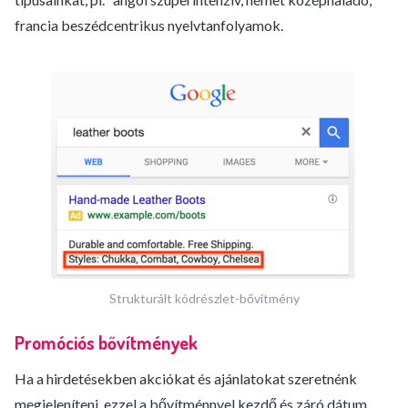
francia beszédcentrikus nyelvtanfolyamok.
Strukturált kódrészlet-bővítmény
Promóciós bővítmények
Ha a hirdetésekben akciókat és ajánlatokat szeretnénk
megjeleníteni, ezzel a bővítménnyel kezdő és záró dátum