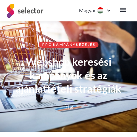
Magyar
PPC KAMPÁNYKEZELÉS
Webshop keresési
kampányok és az
ajánlattételi stratégiák
Írta: