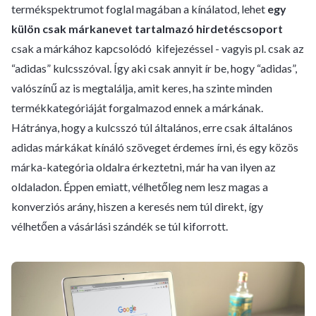
termékspektrumot foglal magában a kínálatod, lehet
egy
külön csak márkanevet tartalmazó hirdetéscsoport
csak a márkához kapcsolódó kifejezéssel - vagyis pl. csak az
“adidas” kulcsszóval. Így aki csak annyit ír be, hogy “adidas”,
valószínű az is megtalálja, amit keres, ha szinte minden
termékkategóriáját forgalmazod ennek a márkának.
Hátránya, hogy a kulcsszó túl általános, erre csak általános
adidas márkákat kínáló szöveget érdemes írni, és egy közös
márka-kategória oldalra érkeztetni, már ha van ilyen az
oldaladon. Éppen emiatt, vélhetőleg nem lesz magas a
konverziós arány, hiszen a keresés nem túl direkt, így
vélhetően a vásárlási szándék se túl kiforrott.