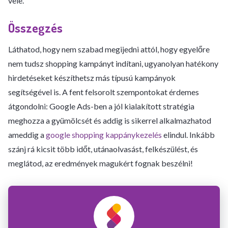
vele.
Összegzés
Láthatod, hogy nem szabad megijedni attól, hogy egyelőre
nem tudsz shopping kampányt indítani, ugyanolyan hatékony
hirdetéseket készíthetsz más típusú kampányok
segítségével is. A fent felsorolt szempontokat érdemes
átgondolni: Google Ads-ben a jól kialakított stratégia
meghozza a gyümölcsét és addig is sikerrel alkalmazhatod
ameddig a
google shopping kappánykezelés
elindul. Inkább
szánj rá kicsit több időt, utánaolvasást, felkészülést, és
meglátod, az eredmények magukért fognak beszélni!