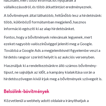
használni, mert több információt nyújtanak a
vállalkozásodról, és több átkattintást eredményeznek.
A bővítmények által láthatóbb, feltűnőbb lesz a hirdetésünk:
több, különböző formátumban megjelenő, hasznos
információ egészíti ki az alap hirdetésünket.
Fontos, hogy a bővítmények relevánsak legyenek, mert
ezeket nagyobb valószínűséggel jeleníti meg a Google.
Továbbá a Google Ads a megjelenítésnél figyelembe veszi a
hirdetés rangsor szerinti helyét is az aukciós versenyben.
Használjuk ki a rendelkezésünkre álló számos bővítmény-
típust, ne sajnáljuk az időt, a kampány kialakítása során a
hirdetésszövegen kívül írjuk meg a bővítmények szövegeit is.
Belsőlink-bővítmények
Közvetlenül a webhely adott oldalaira irányíthatjuk a