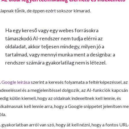
lapnak tűnik, de éppen ezért sokszor kimarad.
Ha egy kereső vagy egy webes forrásokra
támaszkodó AI-rendszer nem tudja elérni az
oldaladat, akkor teljesen mindegy, milyen jó a
tartalmad, vagy mennyi munka ment a designba: a
rendszer számára gyakorlatilag nem is létezel.
A
Google leírása
szerint a keresés folyamata a feltérképezéssel, az
ndexeléssel és a megjelenítéssel dolgozik, az AI-funkciók kapcsán
edig külön kiemeli, hogy az oldalnak indexeltnek kell lennie, és
lkalmasnak kell lennie arra, hogy a Google snippetet jelenítsen m
óla.
 gyakorlatban arról van szó, hogy át kell nézni, hogy a fontos URL-