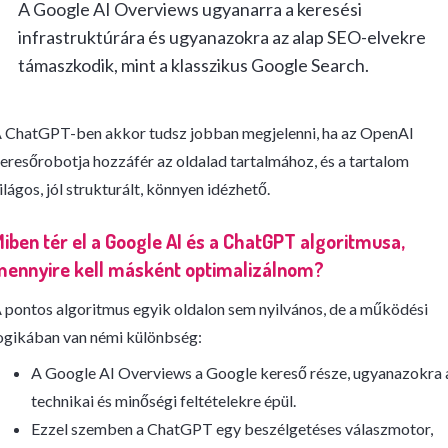
A Google AI Overviews ugyanarra a keresési
infrastruktúrára és ugyanazokra az alap SEO-elvekre
támaszkodik, mint a klasszikus Google Search.
 ChatGPT-ben akkor tudsz jobban megjelenni, ha az OpenAI
eresőrobotja hozzáfér az oldalad tartalmához, és a tartalom
ilágos, jól strukturált, könnyen idézhető.
iben tér el a Google AI és a ChatGPT algoritmusa,
ennyire kell másként optimalizálnom?
 pontos algoritmus egyik oldalon sem nyilvános, de a működési
ogikában van némi különbség:
A Google AI Overviews a Google kereső része, ugyanazokra 
technikai és minőségi feltételekre épül.
Ezzel szemben a ChatGPT egy beszélgetéses válaszmotor,