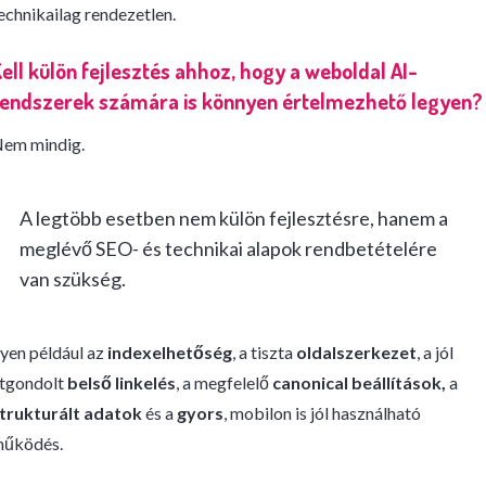
echnikailag rendezetlen.
ell külön fejlesztés ahhoz, hogy a weboldal AI-
rendszerek számára is könnyen értelmezhető legyen?
em mindig.
A legtöbb esetben nem külön fejlesztésre, hanem a
meglévő SEO- és technikai alapok rendbetételére
van szükség.
lyen például az
indexelhetőség
, a tiszta
oldalszerkezet
, a jól
tgondolt
belső linkelés
, a megfelelő
canonical beállítások,
a
trukturált adatok
és a
gyors
, mobilon is jól használható
űködés.