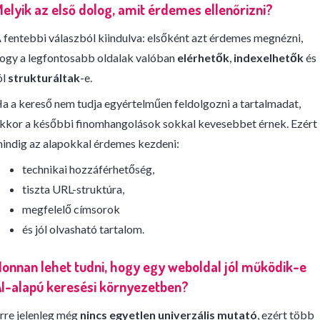
elyik az első dolog, amit érdemes ellenőrizni?
 fentebbi válaszból kiindulva: elsőként azt érdemes megnézni,
ogy a legfontosabb oldalak valóban
elérhetők
,
indexelhetők
és
ól
strukturáltak
-e.
a a kereső nem tudja egyértelműen feldolgozni a tartalmadat,
kkor a későbbi finomhangolások sokkal kevesebbet érnek. Ezért
indig az alapokkal érdemes kezdeni:
technikai hozzáférhetőség,
tiszta URL-struktúra,
megfelelő címsorok
és jól olvasható tartalom.
onnan lehet tudni, hogy egy weboldal jól működik-e
I-alapú keresési környezetben?
rre jelenleg még
nincs egyetlen univerzális mutató
, ezért több