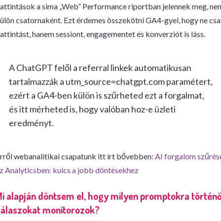
attintások a sima „Web” Performance riportban jelennek meg, ne
ülön csatornaként. Ezt érdemes összekötni GA4-gyel, hogy ne cs
attintást, hanem sessiont, engagementet és konverziót is láss.
A ChatGPT felől a referral linkek automatikusan
tartalmazzák a utm_source=chatgpt.com paramétert,
ezért a GA4-ben külön is szűrheted ezt a forgalmat,
és itt mérheted is, hogy valóban hoz-e üzleti
eredményt.
rről webanalitikai csapatunk itt írt bővebben:
AI forgalom szűrés
z Analyticsben: kulcs a jobb döntésekhez
i alapján döntsem el, hogy milyen promptokra történ
válaszokat monitorozok?