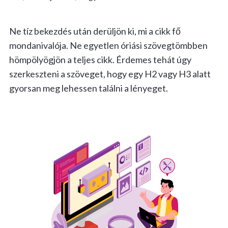
Ne tíz bekezdés után derüljön ki, mi a cikk fő
mondanivalója. Ne egyetlen óriási szövegtömbben
hömpölyögjön a teljes cikk. Érdemes tehát úgy
szerkeszteni a szöveget, hogy egy H2 vagy H3 alatt
gyorsan meg lehessen találni a lényeget.