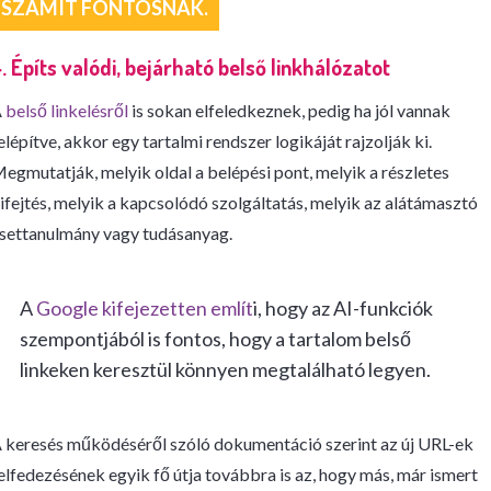
SZÁMÍT FONTOSNAK.
. Építs valódi, bejárható belső linkhálózatot
A
belső linkelésről
is sokan elfeledkeznek, pedig ha jól vannak
elépítve, akkor egy tartalmi rendszer logikáját rajzolják ki.
egmutatják, melyik oldal a belépési pont, melyik a részletes
ifejtés, melyik a kapcsolódó szolgáltatás, melyik az alátámasztó
settanulmány vagy tudásanyag.
A
Google kifejezetten említ
i, hogy az AI-funkciók
szempontjából is fontos, hogy a tartalom belső
linkeken keresztül könnyen megtalálható legyen.
 keresés működéséről szóló dokumentáció szerint az új URL-ek
elfedezésének egyik fő útja továbbra is az, hogy más, már ismert