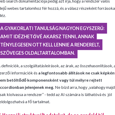
eb search dokumentációja pedig azt írja, hogy a rendszer valós
dejű webes tartalomhoz fér hozzá, és a válasz részeként forrásoka
déz.
A GYAKORLATI TANULSÁG NAGYON EGYSZERŰ:
AMIT IDÉZHETŐVÉ AKARSZ TENNI, ANNAK
TÉNYLEGESEN OTT KELL LENNIE A RENDERELT,
SZÖVEGES OLDALTARTALOMBAN.
 definíciók, a szolgáltatásleírások, az árak, az összehasonlítások, 
zerzői információk és
a legfontosabb állítások ne csak képkén
em betöltődő komponensként vagy túl mélyre rejtett
ccordionban jelenjenek meg.
Ne bízd arra, hogy „valahogy majd
sak kiolvassa a rendszer” - tedd az AI számára is láthatóvá és jól
eldolgozhatvá a fő tartalmat.