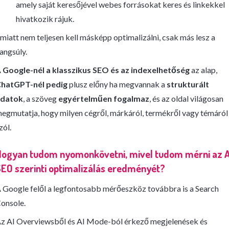
amely saját keresőjével webes forrásokat keres és linkekkel
hivatkozik rájuk.
miatt nem teljesen kell másképp optimalizálni, csak más lesz a
angsúly.
A
Google-nél a klasszikus SEO és az indexelhetőség
az alap,
hatGPT-nél pedig
plusz előny ha megvannak a
strukturált
datok
, a szöveg
egyértelműen fogalmaz
, és az oldal világosan
egmutatja, hogy milyen cégről, márkáról, termékről vagy témáról
zól.
Hogyan tudom nyomonkövetni, mivel tudom mérni az A
EO szerinti optimalizálás eredményét?
 Google felől a legfontosabb mérőeszköz továbbra is a Search
onsole.
z AI Overviewsből és AI Mode-ból érkező megjelenések és