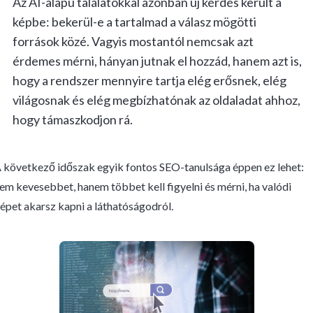
Az AI-alapú találatokkal azonban új kérdés került a
képbe: bekerül-e a tartalmad a válasz mögötti
források közé. Vagyis mostantól nemcsak azt
érdemes mérni, hányan jutnak el hozzád, hanem azt is,
hogy a rendszer mennyire tartja elég erősnek, elég
világosnak és elég megbízhatónak az oldaladat ahhoz,
hogy támaszkodjon rá.
 következő időszak egyik fontos SEO-tanulsága éppen ez lehet:
em kevesebbet, hanem többet kell figyelni és mérni, ha valódi
épet akarsz kapni a láthatóságodról.