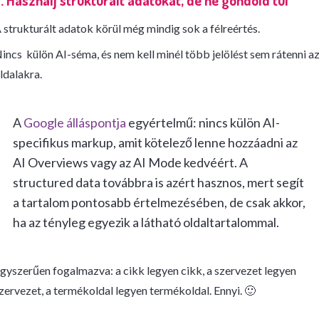
. Használj strukturált adatokat, de ne gondold túl
 strukturált adatok körül még mindig sok a félreértés.
incs külön AI-séma, és nem kell minél több jelölést sem rátenni a
ldalakra.
A
Google álláspontja
egyértelmű: nincs külön AI-
specifikus markup, amit kötelező lenne hozzáadni az
AI Overviews vagy az AI Mode kedvéért. A
structured data továbbra is azért hasznos, mert segít
a tartalom pontosabb értelmezésében, de csak akkor,
ha az tényleg egyezik a látható oldaltartalommal.
gyszerűen fogalmazva: a cikk legyen cikk, a szervezet legyen
zervezet, a termékoldal legyen termékoldal. Ennyi. 🙂