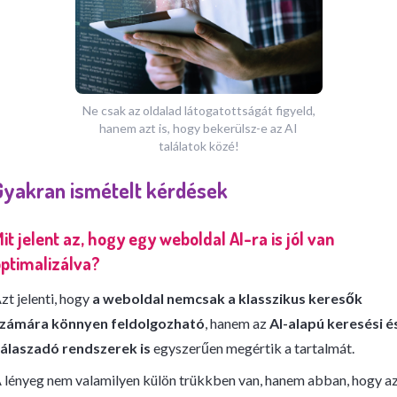
Ne csak az oldalad látogatottságát figyeld,
hanem azt is, hogy bekerülsz-e az AI
találatok közé!
Gyakran ismételt kérdések
it jelent az, hogy egy weboldal AI-ra is jól van
ptimalizálva?
zt jelenti, hogy
a weboldal nemcsak a klasszikus keresők
zámára könnyen feldolgozható
, hanem az
AI-alapú keresési é
álaszadó rendszerek is
egyszerűen megértik a tartalmát.
 lényeg nem valamilyen külön trükkben van, hanem abban, hogy a