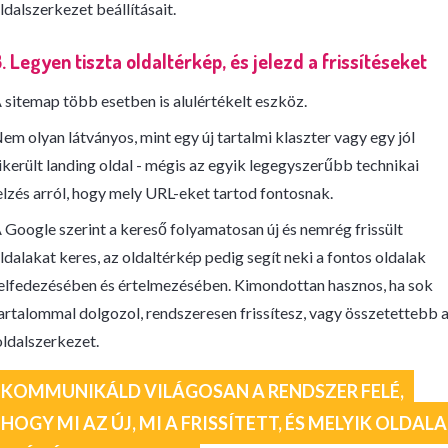
ldalszerkezet beállításait.
. Legyen tiszta oldaltérkép, és jelezd a frissítéseket
 sitemap több esetben is alulértékelt eszköz.
em olyan látványos, mint egy új tartalmi klaszter vagy egy jól
ikerült landing oldal - mégis az egyik legegyszerűbb technikai
elzés arról, hogy mely URL-eket tartod fontosnak.
 Google szerint a kereső folyamatosan új és nemrég frissült
ldalakat keres, az oldaltérkép pedig segít neki a fontos oldalak
elfedezésében és értelmezésében. Kimondottan hasznos, ha sok
artalommal dolgozol, rendszeresen frissítesz, vagy összetettebb 
ldalszerkezet.
KOMMUNIKÁLD VILÁGOSAN A RENDSZER FELÉ,
HOGY MI AZ ÚJ, MI A FRISSÍTETT, ÉS MELYIK OLDAL