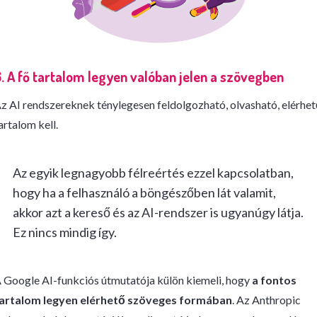
. A fő tartalom legyen valóban jelen a szövegben
z AI rendszereknek ténylegesen feldolgozható, olvasható, elérhet
artalom kell.
Az egyik legnagyobb félreértés ezzel kapcsolatban,
hogy ha a felhasználó a böngészőben lát valamit,
akkor azt a kereső és az AI-rendszer is ugyanúgy látja.
Ez nincs mindig így.
 Google AI-funkciós útmutatója külön kiemeli, hogy
a fontos
artalom legyen elérhető szöveges formában
. Az Anthropic