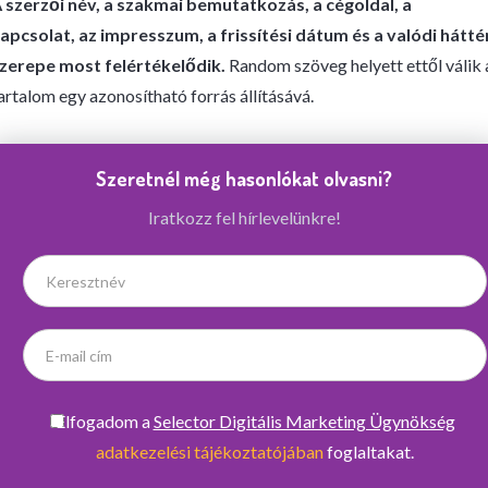
 szerzői név, a szakmai bemutatkozás, a cégoldal, a
apcsolat, az impresszum, a frissítési dátum és a valódi hátté
zerepe most felértékelődik.
Random szöveg helyett ettől válik 
artalom egy azonosítható forrás állításává.
Szeretnél még hasonlókat olvasni?
Iratkozz fel hírlevelünkre!
Elfogadom a
Selector Digitális Marketing Ügynökség
adatkezelési tájékoztatójában
foglaltakat.