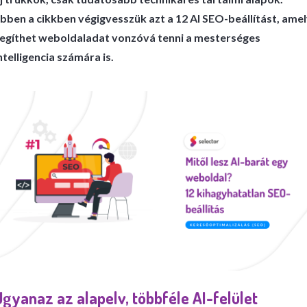
bben a cikkben végigvesszük azt a 12 AI SEO-beállítást, ame
egíthet weboldaladat vonzóvá tenni a mesterséges
ntelligencia számára is.
Ugyanaz az alapelv, többféle AI-felület