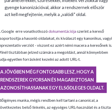
paraméterekkel, szűrésekkel, indexelt verziókkal vagy
gyenge kanonizációval, akkor a rendszernek először
azt kell megfejtenie, melyik a „valódi” oldal.
 Google erre vonatkotkozó
dokumentációja
szerint a kereső
soportosítja a hasonló oldalakat, és kiválaszt egy kanonikus, vagy
eprezentatív verziót - viszont ez azért némi macera a keresőnek is
inél tisztábban jelzed számára a megoldást, annál könnyebben
udja egyetlen forrásként kezelni az adott URL-t.
A JÖVŐBEN MÉG FONTOSABB LESZ, HOGY A
RENDSZEREK GYORSAN ÉS MAGABIZTOSAN
AZONOSÍTHASSANAK EGY ELSŐDLEGES OLDALT.
dőigényes munka, mégis rendben kell tartani a canonical, a
övetkezetes belső linkelés, az egységes URL-használat és a tiszta