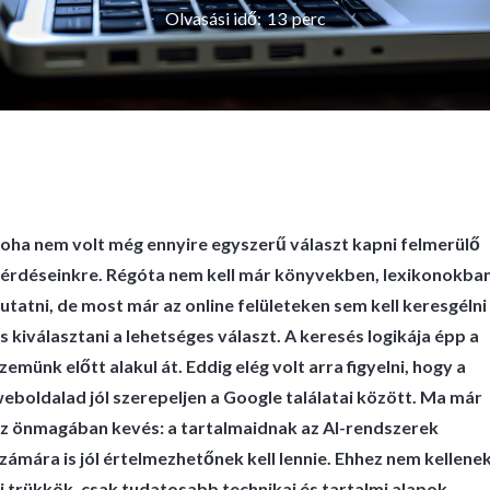
Olvasási idő:
13
perc
oha nem volt még ennyire egyszerű választ kapni felmerülő
érdéseinkre. Régóta nem kell már könyvekben, lexikonokba
utatni, de most már az online felületeken sem kell keresgélni
s kiválasztani a lehetséges választ. A keresés logikája épp a
zemünk előtt alakul át. Eddig elég volt arra figyelni, hogy a
eboldalad jól szerepeljen a Google találatai között. Ma már
z önmagában kevés: a tartalmaidnak az AI-rendszerek
zámára is jól értelmezhetőnek kell lennie. Ehhez nem kellene
j trükkök, csak tudatosabb technikai és tartalmi alapok.