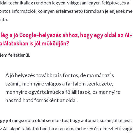
ldal technikailag rendben legyen, világosan legyen felépítve, és a
ontos információk könnyen értelmezhető formában jelenjenek me
ajta.
lég a jó Google-helyezés ahhoz, hogy egy oldal az AI-
alálatokban is jól működjön?
em feltétlenül.
A jó helyezés továbbra is fontos, de ma már az is
számít, mennyire világos a tartalom szerkezete,
mennyire egyértelműek a fő állítások, és mennyire
használható forrásként az oldal.
gy jól rangsoroló oldal sem biztos, hogy automatikusan jól teljesít
z AI-alapú találatokban, ha a tartalma nehezen értelmezhető vagy