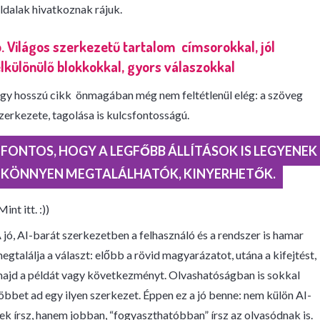
ldalak hivatkoznak rájuk.
. Világos szerkezetű tartalom címsorokkal, jól
lkülönülő blokkokkal, gyors válaszokkal
gy hosszú cikk önmagában még nem feltétlenül elég: a szöveg
zerkezete, tagolása is kulcsfontosságú.
FONTOS, HOGY A LEGFŐBB ÁLLÍTÁSOK IS LEGYENEK
KÖNNYEN MEGTALÁLHATÓK, KINYERHETŐK.
Mint itt. :))
 jó, AI-barát szerkezetben a felhasználó és a rendszer is hamar
egtalálja a választ: előbb a rövid magyarázatot, utána a kifejtést,
ajd a példát vagy következményt. Olvashatóságban is sokkal
öbbet ad egy ilyen szerkezet. Éppen ez a jó benne: nem külön AI-
ek írsz, hanem jobban, “fogyaszthatóbban” írsz az olvasódnak is.