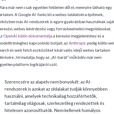
ára már nem csak egyetlen felületen dől el, mennyire látható egy
artalom. A Google AI-funkciói a webes találatokra építenek,
iközben más AI-rendszerek is egyre gyakrabban használnak sajá
eresési, webes lekérdezési vagy forrásbeemelési megoldásokat.
Az
OpenAI külön dokumentálja
a keresési megjelenéshez és a
odelltréninghez kapcsolódó botjait, az
Anthropic
pedig külön we
earch és web fetch eszközöket kínál valós idejű webes tartalom
lérésére. Jól mutatja, hogy az „AI-barát” működés már nem
gyetlen platform logikájáról szól.
Szerencsére az alapelv nem bonyolult: az AI-
rendszerek is azokat az oldalakat tudják könnyebben
használni, amelyek technikailag hozzáférhetők,
tartalmilag világosak, szerkezetileg rendezettek és
hitelesen azonosíthatók. Nem kellenek homályos