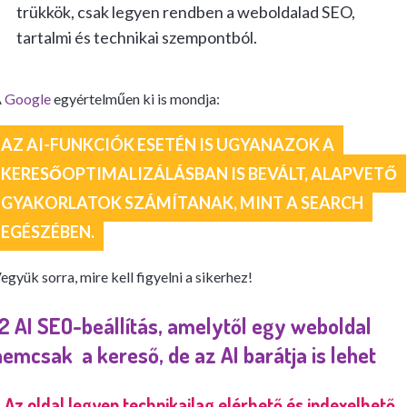
trükkök, csak legyen rendben a weboldalad SEO,
tartalmi és technikai szempontból.
A
Google
egyértelműen ki is mondja:
AZ AI-FUNKCIÓK ESETÉN IS UGYANAZOK A
KERESŐOPTIMALIZÁLÁSBAN IS BEVÁLT, ALAPVETŐ
GYAKORLATOK SZÁMÍTANAK, MINT A SEARCH
EGÉSZÉBEN.
együk sorra, mire kell figyelni a sikerhez!
12 AI SEO-beállítás, amelytől egy weboldal
nemcsak a kereső, de az AI barátja is lehet
. Az oldal legyen technikailag elérhető és indexelhető