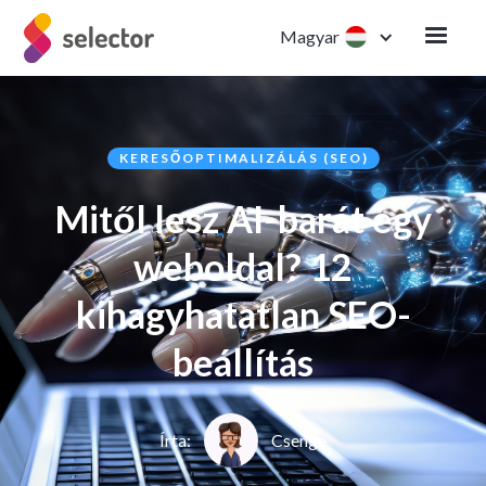
Magyar
KERESŐOPTIMALIZÁLÁS (SEO)
Mitől lesz AI-barát egy
weboldal? 12
kihagyhatatlan SEO-
beállítás
Írta:
Csenge