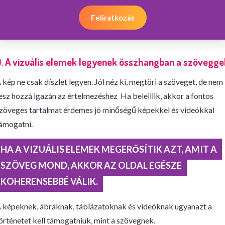
Feliratkozás
. A vizuális elemek legyenek összhangban a szövegge
 kép ne csak díszlet legyen. Jól néz ki, megtöri a szöveget, de nem
esz hozzá igazán az értelmezéshez Ha beleillik, akkor a fontos
zöveges tartalmat érdemes jó minőségű képekkel és videókkal
ámogatni.
HA A VIZUÁLIS ELEMEK MEGERŐSÍTIK AZT, AMIT A
SZÖVEG MOND, AKKOR AZ OLDAL EGÉSZE
KOHERENSEBBÉ VÁLIK.
 képeknek, ábráknak, táblázatoknak és videóknak ugyanazt a
örténetet kell támogatniuk, mint a szövegnek.