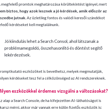
 megfelelő promtok meghatározása körültekintést igényel, mert
em biztos, hogy azok lesznek a jó kérdések, amik először az
szedbe jutnak
. Az üzletileg fontos és valódi keresői szándékot
efedő kérdéseket kell megtalálnunk.
Jó kiindulás lehet a Search Consol, ahol látszanak a
problémamegoldó, összehasonlító és döntést segítő
lekérdezések.
romptkutató eszközöket is bevethetsz, melyek megmutatják,
ilyen kérdéseket tesz fel a célközönséged az AI rendszereknek.
ilyen eszközökkel érdemes vizsgálni a változásokat?
z alap a Search Console, de ha kifejezetten AI-láthatóságot is
karsz mérni, akkor már vannak erre külön fizetős eszközök is: