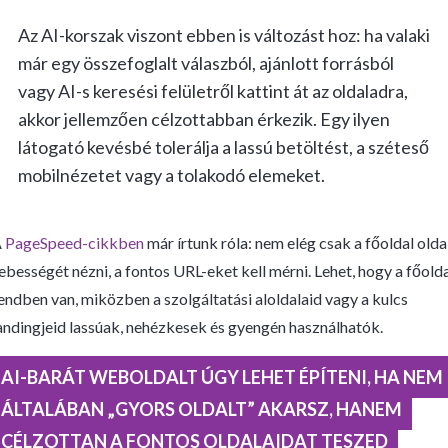
Az AI-korszak viszont ebben is változást hoz: ha valaki
már egy összefoglalt válaszból, ajánlott forrásból
vagy AI-s keresési felületről kattint át az oldaladra,
akkor jellemzően célzottabban érkezik. Egy ilyen
látogató kevésbé tolerálja a lassú betöltést, a széteső
mobilnézetet vagy a tolakodó elemeket.
A
PageSpeed-cikkben
már írtunk róla: nem elég csak a főoldal olda
ebességét nézni, a fontos URL-eket kell mérni. Lehet, hogy a főold
endben van, miközben a szolgáltatási aloldalaid vagy a kulcs
andingjeid lassúak, nehézkesek és gyengén használhatók.
AI-BARÁT WEBOLDALT ÚGY LEHET ÉPÍTENI, HA NEM
ÁLTALÁBAN „GYORS OLDALT” AKARSZ, HANEM
CÉLZOTTAN A FONTOS OLDALAIDAT TESZED