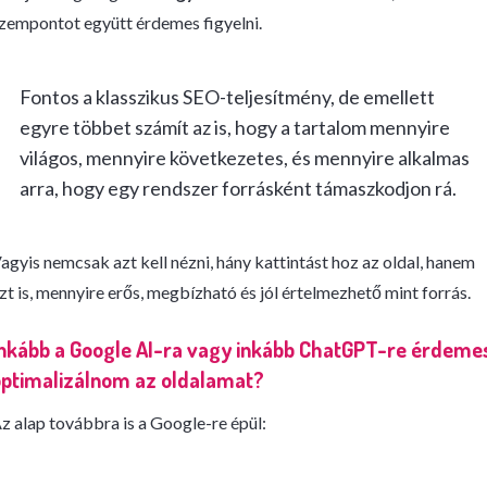
zempontot együtt érdemes figyelni.
Fontos a klasszikus SEO-teljesítmény, de emellett
egyre többet számít az is, hogy a tartalom mennyire
világos, mennyire következetes, és mennyire alkalmas
arra, hogy egy rendszer forrásként támaszkodjon rá.
agyis nemcsak azt kell nézni, hány kattintást hoz az oldal, hanem
zt is, mennyire erős, megbízható és jól értelmezhető mint forrás.
nkább a Google AI-ra vagy inkább ChatGPT-re érdeme
ptimalizálnom az oldalamat?
z alap továbbra is a Google-re épül: