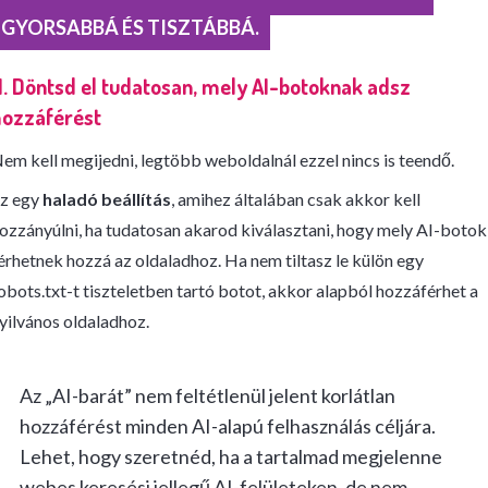
GYORSABBÁ ÉS TISZTÁBBÁ.
1. Döntsd el tudatosan, mely AI-botoknak adsz
hozzáférést
em kell megijedni, legtöbb weboldalnál ezzel nincs is teendő.
z egy
haladó beállítás
, amihez általában csak akkor kell
ozzányúlni, ha tudatosan akarod kiválasztani, hogy mely AI-botok
érhetnek hozzá az oldaladhoz. Ha nem tiltasz le külön egy
obots.txt-t tiszteletben tartó botot, akkor alapból hozzáférhet a
yilvános oldaladhoz.
Az „AI-barát” nem feltétlenül jelent korlátlan
hozzáférést minden AI-alapú felhasználás céljára.
Lehet, hogy szeretnéd, ha a tartalmad megjelenne
webes keresési jellegű AI-felületeken, de nem