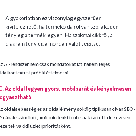
A gyakorlatban ez viszonylag egyszerűen
kivitelezhető: ha termékoldalról van szó, a képen
tényleg a termék legyen. Ha szakmai cikkről, a
diagram tényleg a mondanivalót segítse.
z AI-rendszer nem csak mondatokat lát, hanem teljes
ldalkontextust próbál értelmezni.
0. Az oldal legyen gyors, mobilbarát és kényelmesen
fogyasztható
Az
oldalsebesség
és az
oldalélmény
sokáig tipikusan olyan SEO-
émának számított, amit mindenki fontosnak tartott, de kevesen
ezelték valódi üzleti prioritásként.