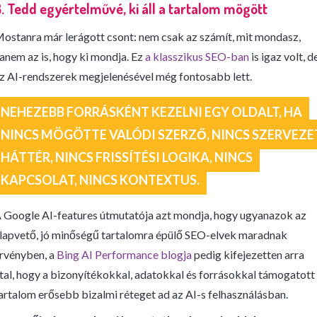
. Tedd egyértelművé, ki áll a tartalom mögött
ostanra már lerágott csont: nem csak az számít, mit mondasz,
anem az is, hogy ki mondja. Ez
a klasszikus SEO-ban
is igaz volt, d
z AI-rendszerek megjelenésével még fontosabb lett.
NEHEZEBB FORRÁSKÉNT KEZELNI EGY OLDALT, HA
NINCS MÖGÖTTE VALÓDI SZERZŐ, NINCS SZERVEZE
HÁTTÉR, NINCS FRISSÍTÉSI LOGIKA, NINCS
KAPCSOLAT, NINCS KONTEXTUS.
 Google AI-features útmutatója azt mondja, hogy ugyanazok az
lapvető, jó minőségű tartalomra épülő SEO-elvek maradnak
rvényben, a
Bing AI Performance blogja
pedig kifejezetten arra
tal, hogy a bizonyítékokkal, adatokkal és forrásokkal támogatott
artalom erősebb bizalmi réteget ad az AI-s felhasználásban.