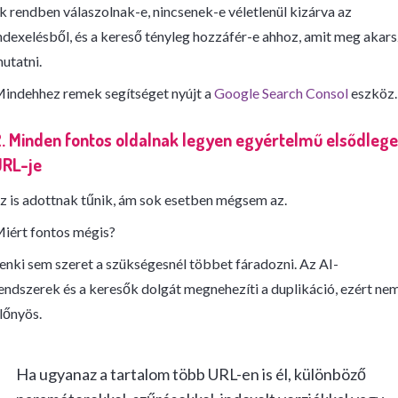
k rendben válaszolnak-e, nincsenek-e véletlenül kizárva az
ndexelésből, és a kereső tényleg hozzáfér-e ahhoz, amit meg akar
utatni.
indehhez remek segítséget nyújt a
Google Search Consol
eszköz.
. Minden fontos oldalnak legyen egyértelmű elsődleg
URL-je
z is adottnak tűnik, ám sok esetben mégsem az.
iért fontos mégis?
enki sem szeret a szükségesnél többet fáradozni. Az AI-
endszerek és a keresők dolgát megnehezíti a duplikáció, ezért ne
lőnyös.
Ha ugyanaz a tartalom több URL-en is él, különböző