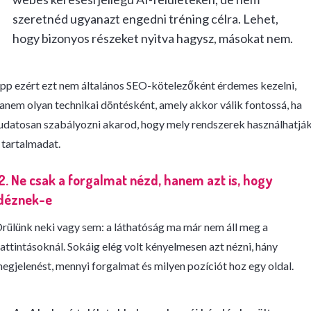
szeretnéd ugyanazt engedni tréning célra. Lehet,
hogy bizonyos részeket nyitva hagysz, másokat nem.
pp ezért ezt nem általános SEO-kötelezőként érdemes kezelni,
anem olyan technikai döntésként, amely akkor válik fontossá, ha
udatosan szabályozni akarod, hogy mely rendszerek használhatjá
 tartalmadat.
2. Ne csak a forgalmat nézd, hanem azt is, hogy
idéznek-e
rülünk neki vagy sem: a láthatóság ma már nem áll meg a
attintásoknál. Sokáig elég volt kényelmesen azt nézni, hány
egjelenést, mennyi forgalmat és milyen pozíciót hoz egy oldal.