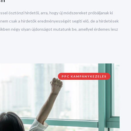
el ösztönzi hirdetői, arra, hogy új módszereket próbáljanak ki
és nem csak a hirdetők eredményességét segíti elő, de a hirdetések
zőkben négy olyan újdonságot mutatunk be, amellyel érdemes lesz
PPC KAMPÁNYKEZELÉS