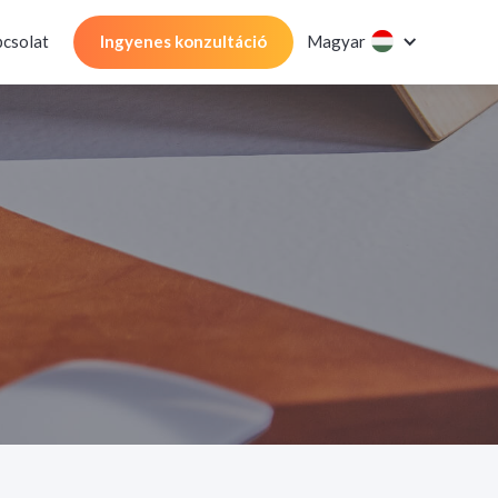
csolat
Ingyenes konzultáció
Magyar