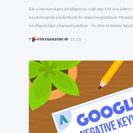
Bár a mesterséges intelligencia csak egy-két éve jelent
beszivárogtak a különböző AI-alapú megoldások. Mutatj
intelligenciáját a kampányaidban - és mire érdemes figye
2025-11-15
TOVÁBB OLVASOM
Selector