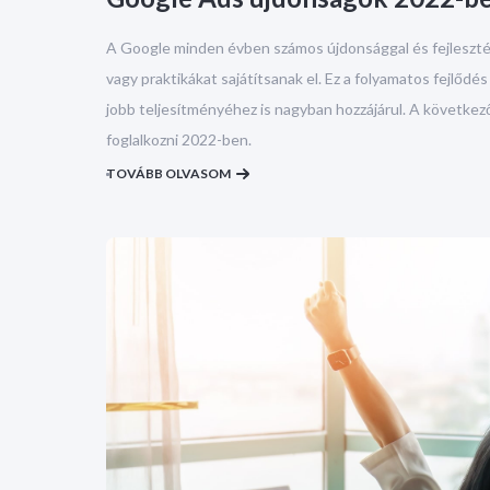
A Google minden évben számos újdonsággal és fejlesztéss
vagy praktikákat sajátítsanak el. Ez a folyamatos fejlőd
jobb teljesítményéhez is nagyban hozzájárul. A követke
foglalkozni 2022-ben.
TOVÁBB OLVASOM