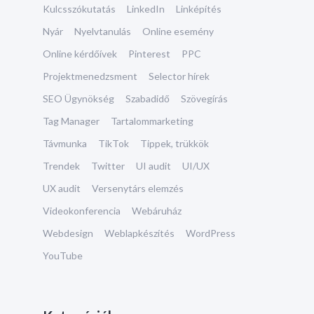
Kulcsszókutatás
LinkedIn
Linképítés
Nyár
Nyelvtanulás
Online esemény
Online kérdőívek
Pinterest
PPC
Projektmenedzsment
Selector hírek
SEO Ügynökség
Szabadidő
Szövegírás
Tag Manager
Tartalommarketing
Távmunka
TikTok
Tippek, trükkök
Trendek
Twitter
UI audit
UI/UX
UX audit
Versenytárs elemzés
Videokonferencia
Webáruház
Webdesign
Weblapkészítés
WordPress
YouTube