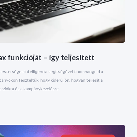
x funkcióját – így teljesített
mesterséges intelligencia segítségével finomhangold a
ányokon teszteltük, hogy kiderüljön, hogyan teljesít a
verziókra és a kampánykezelésre.