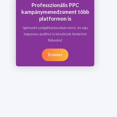
Professzionális PPC
kampánymenedzsment több
platformon is
Igényeld szolgáltatásunkat most, és egy
ingyenes auditot is készítünk hirdetési
fiókodra!
Érdekel