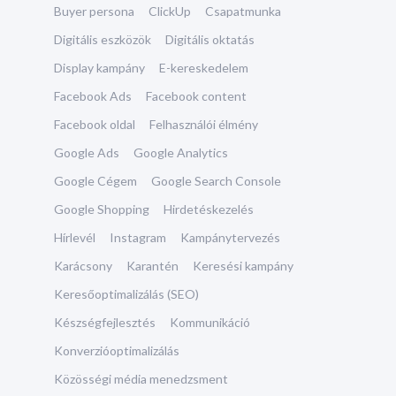
Buyer persona
ClickUp
Csapatmunka
Digitális eszközök
Digitális oktatás
Display kampány
E-kereskedelem
Facebook Ads
Facebook content
Facebook oldal
Felhasználói élmény
Google Ads
Google Analytics
Google Cégem
Google Search Console
Google Shopping
Hirdetéskezelés
Hírlevél
Instagram
Kampánytervezés
Karácsony
Karantén
Keresési kampány
Keresőoptimalizálás (SEO)
Készségfejlesztés
Kommunikáció
Konverzióoptimalizálás
Közösségi média menedzsment