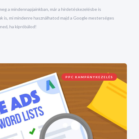
 meg a mindennapjainkban, már a hirdetéskezelésbe is
uk is, mi mindenre használhatod majd a Google mesterséges
lned, ha kipróbálod!
PPC KAMPÁNYKEZELÉS