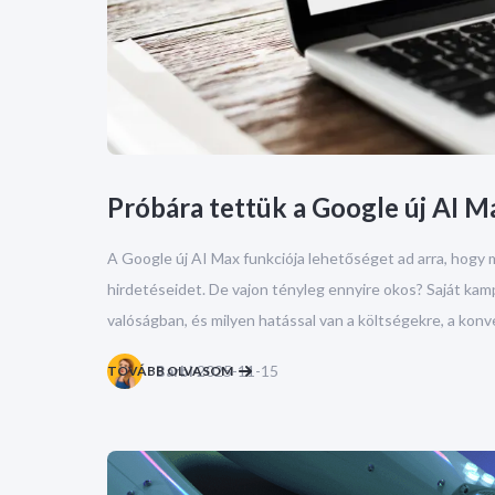
Próbára tettük a Google új AI Ma
A Google új AI Max funkciója lehetőséget ad arra, hogy 
hirdetéseidet. De vajon tényleg ennyire okos? Saját kamp
valóságban, és milyen hatással van a költségekre, a kon
2025-11-15
TOVÁBB OLVASOM
Barbi