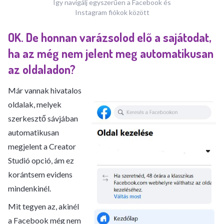
Így navigálj egyszerűen a Facebook és
Instagram fiókok között
OK. De honnan varázsolod elő a sajátodat,
ha az még nem jelent meg automatikusan
az oldaladon?
Már vannak hivatalos
oldalak, melyek
szerkesztő sávjában
automatikusan
megjelent a Creator
Studió opció, ám ez
korántsem evidens
mindenkinél.
Mit tegyen az, akinél
a Facebook még nem