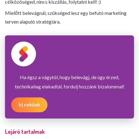
célközöséged, nincs kiszállás, folytatni kell! :)
Mielőtt belevágnál, szükséged lesz egy befutó marketing
terven alapuló stratégiára.
Ha égsz a vágytól, hogy belevágj, de úgy érzed,
technikailag elakadtál, fordulj hozzánk bizalommal!
Írj nekünk
Lejáró tartalmak