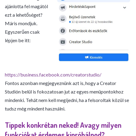
ajánlotta fel magától
ezt a lehetőséget?
Máris mondjuk.
Egyszerűen csak
lépjen be itt:
https://business.facebook.com/creatorstudio/
Fontos azonban megjegyeznünk azt is, hogy a Creator
Studión belül is fokozatosan jut az egyes menüpontokhoz
mindenki. Tehát nem kell megijedni, ha a felsoroltak közül se
tudsz még mindent használni.
Tippek konkrétan neked! Avagy milyen
funkciókat érdemes kipróbálnod?