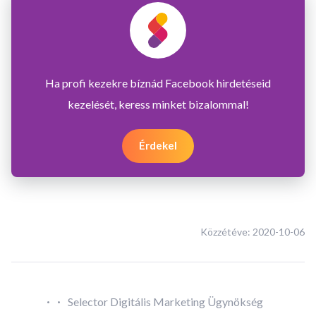
Ha profi kezekre bíznád Facebook hirdetéseid
kezelését, keress minket bizalommal!
Érdekel
Közzétéve:
2020-10-06
·
·
Selector Digitális Marketing Ügynökség