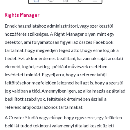
Rights Manager
Ennek használatához adminisztrátori, vagy szerkesztői
hozzáférés szükséges. A Right Manager olyan, mint egy
detektor, ami folyamatosan figyeli az összes Facebook
tartalmat, hogy megvédjen téged attól, hogy el ne lopják a
tiédet. Ezt akkor érdemes beállítani, ha vannak saját arculati
elemeid, logód, esetleg -például művészek esetében-
levédetett mintád. Figyelj arra, hogy a referenciafájl
feltöltésekor megfelelően jelezned kell azt is, hogy a szerzői
jog valóban a tiéd. Amennyiben igen, az alkalmazás az általad
beállított szabályok, feltételek értelmében észleli a
referenciafájloddal azonos tartalmakat.
A Creator Studió nagy előnye, hogy egyszerre, egy felületen
belül át tudod tekinteni valamennyi általad kezelt üzleti