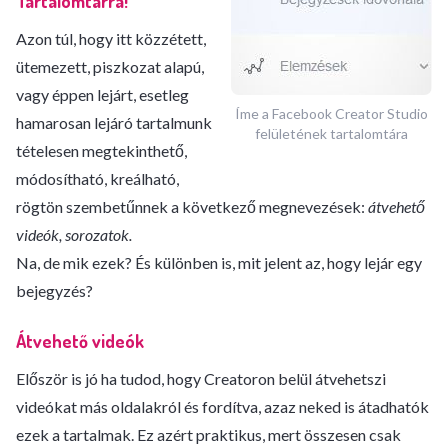
Tartalomtárra!
Azon túl, hogy itt közzétett,
ütemezett, piszkozat alapú,
vagy éppen lejárt, esetleg
Íme a Facebook Creator Studio
hamarosan lejáró tartalmunk
felületének tartalomtára
tételesen megtekinthető,
módosítható, kreálható,
rögtön szembetűnnek a következő megnevezések:
átvehető
videók, sorozatok.
Na, de mik ezek? És különben is, mit jelent az, hogy lejár egy
bejegyzés?
Átvehető videók
Először is jó ha tudod, hogy Creatoron belül átvehetszi
videókat más oldalakról és fordítva, azaz neked is átadhatók
ezek a tartalmak. Ez azért praktikus, mert összesen csak