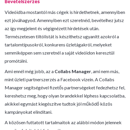
Bevételszerzés
Videóidba mostantól más cégek is hirdethetnek, amennyiben
ezt jóváhagyod. Amennyiben ezt szeretnéd, bevételhez jutsz
az így megjelent és végignézett hirdetések után.
Természetesen tiltólistát is készíthetsz ugyanitt azokról a
tartalomtípusokról, konkurens üzletágakról, melyeket
semmiképpen sem szeretnél a saját videóidon keresztül
promótálni.
Ami ennél még jobb, az a
Collabs Manager
, ami nem más,
mint üzleti partnerszerzés a Facebook vizein. A Collabs
Manager segítségével fizetős partnerségeket fedezhetsz fel,
kereshetsz meg, hogy olyan brandekkel léphess kapcsolatba,
akikkel egymást kiegészítve tudtok jól működő közös
kampányokat elindítani.
A közösen futtatott tartalmaitok az alábbi módon jelennek