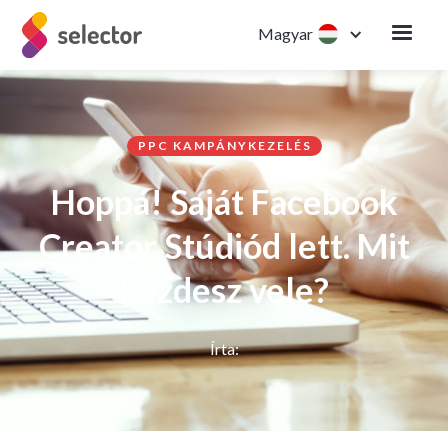
Magyar
PPC KAMPÁNYKEZELÉS
Hoppá! Saját Facebook
Creator Stúdiód lett. Mit
kezdesz vele?
Írta: