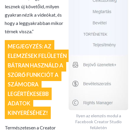
lesznek új követőid, milyen
gyakran nézik a videókat, és
hogy a leggyakrabban mikor
térnek vissza.”
MEGJEGYZÉS: AZ
ELEMZÉSEK FELÜLETÉN
BÁTRAN HASZNÁLD A
SZŰRŐ FUNKCIÓT A
SZÁMODRA
LEGÉRTÉKESEBB
ADATOK
KINYERÉSÉHEZ!
Ilyen az elemzés modul a
Facebook Creator Studio
Természetesen a Creator
felületén