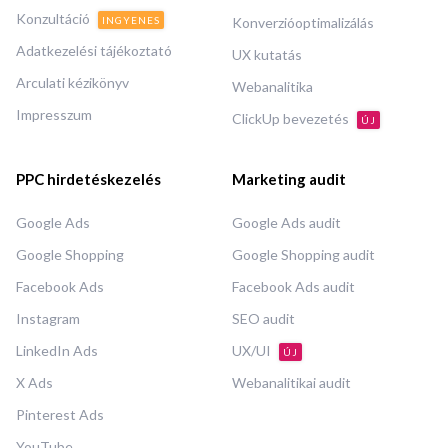
Konzultáció
INGYENES
Konverzióoptimalizálás
Adatkezelési tájékoztató
UX kutatás
Arculati kézikönyv
Webanalitika
Impresszum
ClickUp bevezetés
ÚJ
PPC hirdetéskezelés
Marketing audit
Google Ads
Google Ads audit
Google Shopping
Google Shopping audit
Facebook Ads
Facebook Ads audit
Instagram
SEO audit
LinkedIn Ads
UX/UI
ÚJ
X Ads
Webanalitikai audit
Pinterest Ads
YouTube