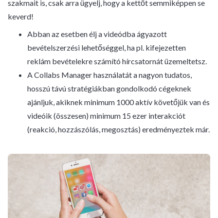
szakmait is, csak arra ügyelj, hogy a kettőt semmiképpen se
keverd!
Abban az esetben élj a videódba ágyazott
bevételszerzési lehetőséggel, ha pl. kifejezetten
reklám bevételekre számító hírcsatornát üzemeltetsz.
A Collabs Manager használatát a nagyon tudatos,
hosszú távú stratégiákban gondolkodó cégeknek
ajánljuk, akiknek minimum 1000 aktív követőjük van és
videóik (összesen) minimum 15 ezer interakciót
(reakció, hozzászólás, megosztás) eredményeztek már.