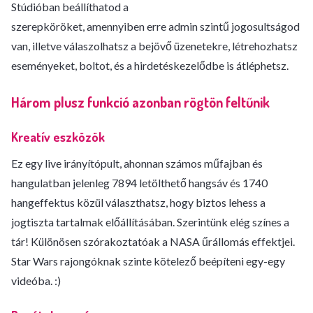
Stúdióban beállíthatod a
szerepköröket, amennyiben erre admin szintű jogosultságod
van, illetve válaszolhatsz a bejövő üzenetekre, létrehozhatsz
eseményeket, boltot, és a hirdetéskezelődbe is átléphetsz.
Három plusz funkció azonban rögtön feltűnik
Kreatív eszközök
Ez egy live irányítópult, ahonnan számos műfajban és
hangulatban jelenleg 7894 letölthető hangsáv és 1740
hangeffektus közül választhatsz, hogy biztos lehess a
jogtiszta tartalmak előállításában. Szerintünk elég színes a
tár! Különösen szórakoztatóak a NASA űrállomás effektjei.
Star Wars rajongóknak szinte kötelező beépíteni egy-egy
videóba. :)