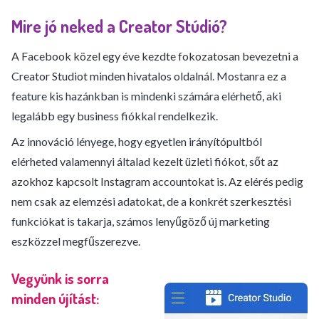
Mire jó neked a Creator Stúdió?
A Facebook közel egy éve kezdte fokozatosan bevezetni a
Creator Studiot minden hivatalos oldalnál. Mostanra ez a
feature kis hazánkban is mindenki számára elérhető, aki
legalább egy business fiókkal rendelkezik.
Az innováció lényege, hogy egyetlen irányítópultból
elérheted valamennyi általad kezelt üzleti fiókot, sőt az
azokhoz kapcsolt Instagram accountokat is. Az elérés pedig
nem csak az elemzési adatokat, de a konkrét szerkesztési
funkciókat is takarja, számos lenyűgöző új marketing
eszközzel megfűszerezve.
Vegyünk is sorra
minden újítást: