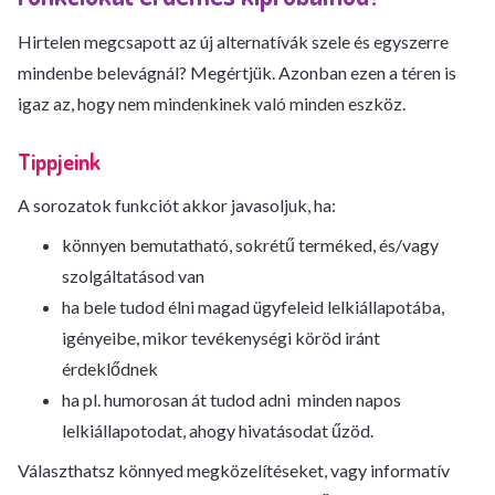
Hirtelen megcsapott az új alternatívák szele és egyszerre
mindenbe belevágnál? Megértjük. Azonban ezen a téren is
igaz az, hogy nem mindenkinek való minden eszköz.
Tippjeink
A sorozatok funkciót akkor javasoljuk, ha:
könnyen bemutatható, sokrétű terméked, és/vagy
szolgáltatásod van
ha bele tudod élni magad ügyfeleid lelkiállapotába,
igényeibe, mikor tevékenységi köröd iránt
érdeklődnek
ha pl. humorosan át tudod adni minden napos
lelkiállapotodat, ahogy hivatásodat űzöd.
Választhatsz könnyed megközelítéseket, vagy informatív