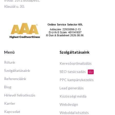
Iroda: 1072 Budapest,
Klauzál u. 30.
Menü
Szolgáltatásaink
Rólunk
Keresőoptimalizálás
Szolgáltatásaink
SEO tanácsadás
ÚJ
Referenciáink
PPC kampánykezelés
Blog
Lead generálás
Hírlevél feliratkozás
Közösségi média
Karrier
Webdesign
Kapcsolat
Weboldal készítés