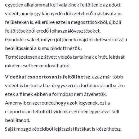
egyetlen alkalommal kell valakinek feltöltenie az adott
videót, amely így könnyedén közzétehető más hivatalos
felületeken is, elkerülve ezzel a megosztásokból, újbóli
feltöltésekből eredő felhasználóvesztéseket.
Gondold csak el, milyen jól jönnek majd hirdetésed célzási
beállításainál a kumulálódott nézők!
Természetesen az átvett videós tartalmak címét, leírását
minden esetben módosíthatod.
Videókat csoportosan is feltölthetsz
, azaz már több
videót is be tudsz húzni egyszerre a tartalomtáradba, ám
ezek a filmek ebben a formában nem átvehetők.
Amennyiben szeretnéd, hogy azok legyenek, ezt a
csoportosan feltöltött videók esetében egyesével kell
beállítanod.
Saját mozgóképeidből lejátszási listákat is készíthetsz.