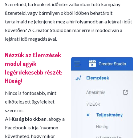
Szeretnéd, ha konkrét időintervallumban futó kampány
üzeneteid, vagy bármilyen okból időben behatárolt
tartalmaid ne jelenjenek meg a hírfolyamodban a lejárati időt
követően? A Creator Stúdióban már erre is módod van a
lejárati idő megadásával.
Nézzük az Elemzések
modul
egyik
legérdekesebb részét:
Hűség!
Nincs is fontosabb, mint
elkötelezett ügyfeleket
szerezni.
A
Hűség blokkban
, ahogy a
Facebook is írja “nyomon
követheted, hogy mikor