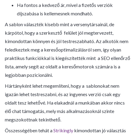
Ha fontos a kedvező ár, mivel a fizetős verziók
díjszabása is kellemesnek mondható.
A sablon választék kisebb mint a versenytársainál, de
kárpótol, hogy a szerkesztő felület jól megtervezett,
kimondottan könnyen és jól testreszabható. Az alkotók nem
feledkeztek meg a keresőoptimalizálásról sem, így olyan
praktikus funkciókkal is kiegészítették mint a SEO ellenőrző
lista, amely segít az oldalt a keresőmotorok számára is a
legjobban pozicionálni.
Hártányként lehet megemlíteni, hogy a sablonokat nem
igazán lehet testreszabni, és az ingyenes verzió csak egy
oldalt tesz lehetővé. Ha elakadnál a munkában akkor nincs
élő chat támogatás, mely más alkalmazásoknál szinte
megszokottnak tekinthető.
Összességében tehát a
Strikingly
kimondottan jó választás