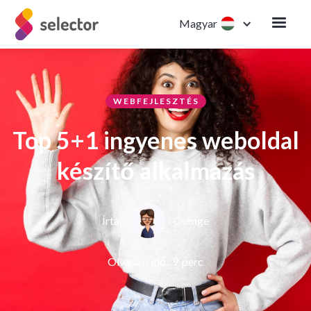
Magyar
WEBFEJLESZTÉS
Top 5+1 ingyenes weboldal
készítő alkalmazás
Írta:
Csenge
Olvasási idő:
9
perc