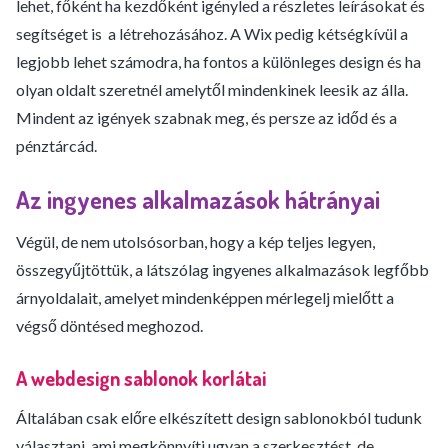
lehet, főként ha kezdőként igényled a részletes leírásokat és
segítséget is a létrehozásához. A Wix pedig kétségkívül a
legjobb lehet számodra, ha fontos a különleges design és ha
olyan oldalt szeretnél amelytől mindenkinek leesik az álla.
Mindent az igények szabnak meg, és persze az időd és a
pénztárcád.
Az ingyenes alkalmazások hátrányai
Végül, de nem utolsósorban, hogy a kép teljes legyen,
összegyűjtöttük, a látszólag ingyenes alkalmazások legfőbb
árnyoldalait, amelyet mindenképpen mérlegelj mielőtt a
végső döntésed meghozod.
A webdesign sablonok korlátai
Általában csak előre elkészített design sablonokból tudunk
választani, ami megkönnyíti ugyan a szerkesztést, de