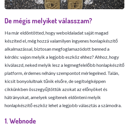
De mégis melyiket válasszam?
Ha már eldöntötted, hogy weboldaladat saját magad
készíted el, még hozzá valamilyen ingyenes honlapkészítő
alkalmazással, biztosan megfoglamazódott benned a
kérdés: vajon melyik a legjobb eszköz ehhez? Ahhoz, hogy
kiválaszd, neked melyik lesz a legmegfelelőbb honlapkészítő
platform, érdemes néhány szempontot mérlegelned. Talán,
kicsit bonyolultnak tűnik elsőre, de segítségképpen
cikkünkben összegyűjtöttük azokat az előnyöket és
hátrányokat, amelyek segítenek eldönteni melyik
honlapkészítő eszköz lehet a legjobb választás a számodra.
1. Webnode