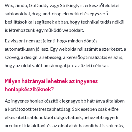
Wix, Jimdo, GoDaddy vagy Strikingly szerkesztőfelületei
sablonokkal, drag-and-drop elemekkel és egyszerű
beállításokkal segítenek abban, hogy technikai tudás nélkül
is létrehozzunk egy működő weboldalt.
Ez viszont nem azt jelenti, hogy minden döntés
automatikusan jó lesz. Egy weboldalnál számít a szerkezet, a
szöveg, a design, a sebesség, a keresőoptimalizálás és az is,
hogy az oldal valóban támogatja-e az üzleti célokat.
Milyen hátrányai lehetnek az ingyenes
honlapkészítőknek?
Az ingyenes honlapkészítők legnagyobb hátránya általában
a korlátozott testreszabhatóság. Sok esetben csak előre
elkészített sablonokból dolgozhatunk, nehezebb egyedi
arculatot kialakítani, és az oldal akár hasonlíthat is sok más,