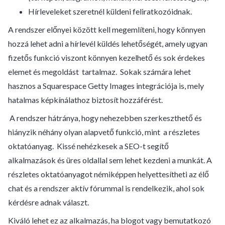
Hírleveleket szeretnél küldeni feliratkozóidnak.
A rendszer előnyei között kell megemlíteni, hogy könnyen
hozzá lehet adni a hírlevél küldés lehetőségét, amely ugyan
fizetős funkció viszont könnyen kezelhető és sok érdekes
elemet és megoldást tartalmaz. Sokak számára lehet
hasznos a Squarespace Getty Images integrációja is, mely
hatalmas képkínálathoz biztosít hozzáférést.
A rendszer hátránya, hogy nehezebben szerkeszthető és
hiányzik néhány olyan alapvető funkció, mint a részletes
oktatóanyag. Kissé nehézkesek a SEO-t segítő
alkalmazások és üres oldallal sem lehet kezdeni a munkát. A
részletes oktatóanyagot némiképpen helyettesítheti az élő
chat és a rendszer aktív fórummal is rendelkezik, ahol sok
kérdésre adnak választ.
Kiváló lehet ez az alkalmazás, ha blogot vagy bemutatkozó