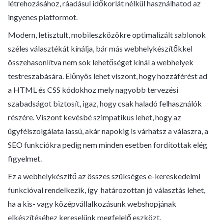
létrehozásához, ráadásul időkorlát nélkül használhatod az
ingyenes platformot.
Modern, letisztult, mobileszközökre optimalizált sablonok
széles választékát kínálja, bár más webhelykészítőkkel
összehasonlítva nem sok lehetőséget kínál a webhelyek
testreszabására. Előnyös lehet viszont, hogy hozzáférést ad
a HTML és CSS kódokhoz mely nagyobb tervezési
szabadságot biztosít, igaz, hogy csak haladó felhasználók
részére. Viszont kevésbé szimpatikus lehet, hogy az
ügyfélszolgálata lassú, akár napokig is várhatsz a válaszra, a
SEO funkciókra pedig nem minden esetben fordítottak elég
figyelmet.
Ez a webhelykészítő az összes szükséges e-kereskedelmi
funkcióval rendelkezik, így határozottan jó választás lehet,
ha a kis- vagy középvállalkozásunk webshopjának
elkészítéséhez kereselünk megfelelő eszközt.