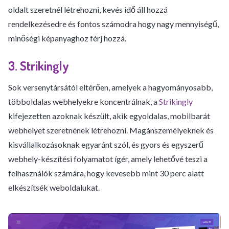
oldalt szeretnél létrehozni, kevés idő áll hozzá
rendelkezésedre és fontos számodra hogy nagy mennyiségű,
minőségi képanyaghoz férj hozzá.
3. Strikingly
Sok versenytársától eltérően, amelyek a hagyományosabb,
többoldalas webhelyekre koncentrálnak, a
Strikingly
kifejezetten azoknak készült, akik egyoldalas, mobilbarát
webhelyet szeretnének létrehozni. Magánszemélyeknek és
kisvállalkozásoknak egyaránt szól, és gyors és egyszerű
webhely-készítési folyamatot ígér, amely lehetővé teszi a
felhasználók számára, hogy kevesebb mint 30 perc alatt
elkészítsék weboldalukat.