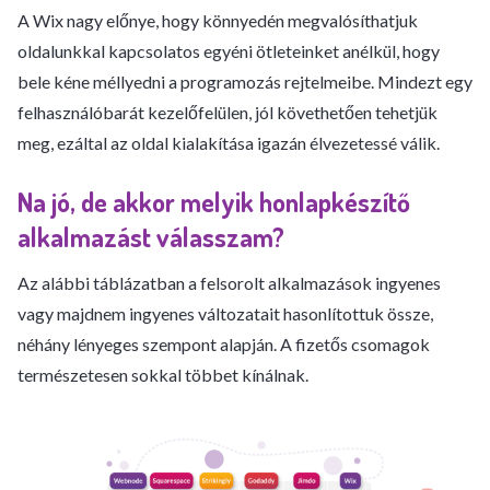
A Wix nagy előnye, hogy könnyedén megvalósíthatjuk
oldalunkkal kapcsolatos egyéni ötleteinket anélkül, hogy
bele kéne méllyedni a programozás rejtelmeibe. Mindezt egy
felhasználóbarát kezelőfelülen, jól követhetően tehetjük
meg, ezáltal az oldal kialakítása igazán élvezetessé válik.
Na jó, de akkor melyik honlapkészítő
alkalmazást válasszam?
Az alábbi táblázatban a felsorolt alkalmazások ingyenes
vagy majdnem ingyenes változatait hasonlítottuk össze,
néhány lényeges szempont alapján. A fizetős csomagok
természetesen sokkal többet kínálnak.