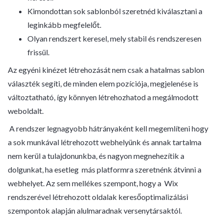
Kimondottan sok sablonból szeretnéd kiválasztani a
leginkább megfelelőt.
Olyan rendszert keresel, mely stabil és rendszeresen
frissül.
Az egyéni kinézet létrehozását nem csak a hatalmas sablon
választék segíti, de minden elem pozíciója, megjelenése is
változtatható, így könnyen létrehozhatod a megálmodott
weboldalt.
A rendszer legnagyobb hátrányaként kell megemlíteni hogy
a sok munkával létrehozott webhelyünk és annak tartalma
nem kerül a tulajdonunkba, és nagyon megnehezítik a
dolgunkat, ha esetleg más platformra szeretnénk átvinni a
webhelyet. Az sem mellékes szempont, hogy a Wix
rendszerével létrehozott oldalak keresőoptimalizálási
szempontok alapján alulmaradnak versenytársaktól.