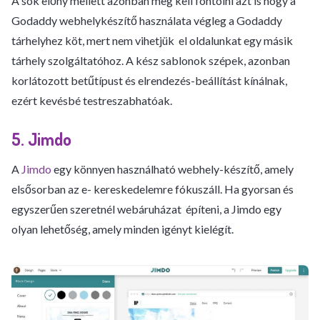
A sok előny mellett azonban meg kell fontolni azt is hogy a
Godaddy webhelykészítő használata végleg a Godaddy
tárhelyhez köt, mert nem vihetjük el oldalunkat egy másik
tárhely szolgáltatóhoz. A kész sablonok szépek, azonban
korlátozott betűtípust és elrendezés-beállítást kínálnak,
ezért kevésbé testreszabhatóak.
5. Jimdo
A
Jimdo
egy könnyen használható webhely-készítő, amely
elsősorban az e- kereskedelemre fókuszáll. Ha gyorsan és
egyszerűen szeretnél webáruházat építeni, a Jimdo egy
olyan lehetőség, amely minden igényt kielégít.