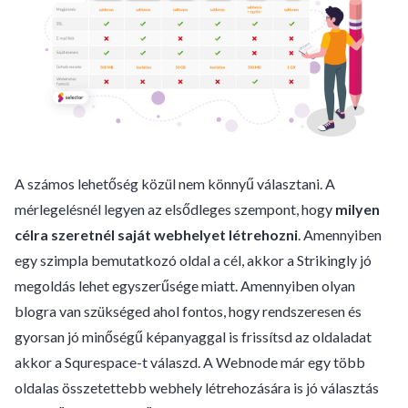
A számos lehetőség közül nem könnyű választani. A
mérlegelésnél legyen az elsődleges szempont, hogy
milyen
célra szeretnél saját webhelyet létrehozni
. Amennyiben
egy szimpla bemutatkozó oldal a cél, akkor a Strikingly jó
megoldás lehet egyszerűsége miatt. Amennyiben olyan
blogra van szükséged ahol fontos, hogy rendszeresen és
gyorsan jó minőségű képanyaggal is frissítsd az oldaladat
akkor a Squrespace-t válaszd. A Webnode már egy több
oldalas összetettebb webhely létrehozására is jó választás