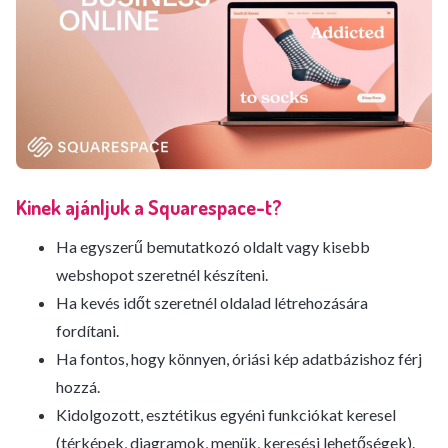
Kinek ajánljuk a Squarespace-t?
Ha egyszerű bemutatkozó oldalt vagy kisebb
webshopot szeretnél készíteni.
Ha kevés időt szeretnél oldalad létrehozására
fordítani.
Ha fontos, hogy könnyen, óriási kép adatbázishoz férj
hozzá.
Kidolgozott, esztétikus egyéni funkciókat keresel
(térképek, diagramok, menük, keresési lehetőségek).