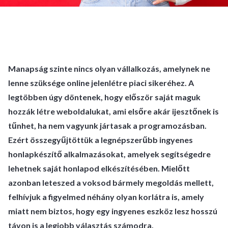
Manapság szinte nincs olyan vállalkozás, amelynek ne
lenne szüksége online jelenlétre piaci sikeréhez. A
legtöbben úgy döntenek, hogy először saját maguk
hozzák létre weboldalukat, ami elsőre akár ijesztőnek is
tűnhet, ha nem vagyunk jártasak a programozásban.
Ezért összegyűjtöttük a legnépszerűbb ingyenes
honlapkészítő alkalmazásokat, amelyek segítségedre
lehetnek saját honlapod elkészítésében. Mielőtt
azonban leteszed a voksod bármely megoldás mellett,
felhívjuk a figyelmed néhány olyan korlátra is, amely
miatt nem biztos, hogy egy ingyenes eszköz lesz hosszú
távon is a legjobb választás számodra.