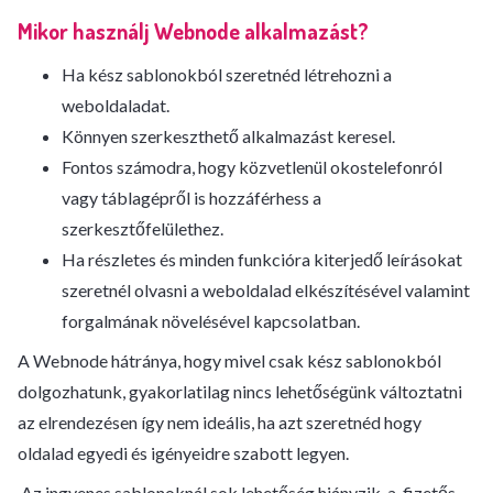
Mikor használj Webnode alkalmazást?
Ha kész sablonokból szeretnéd létrehozni a
weboldaladat.
Könnyen szerkeszthető alkalmazást keresel.
Fontos számodra, hogy közvetlenül okostelefonról
vagy táblagépről is hozzáférhess a
szerkesztőfelülethez.
Ha részletes és minden funkcióra kiterjedő leírásokat
szeretnél olvasni a weboldalad elkészítésével valamint
forgalmának növelésével kapcsolatban.
A Webnode hátránya, hogy mivel csak kész sablonokból
dolgozhatunk, gyakorlatilag nincs lehetőségünk változtatni
az elrendezésen így nem ideális, ha azt szeretnéd hogy
oldalad egyedi és igényeidre szabott legyen.
Az ingyenes sablonoknál sok lehetőség hiányzik, a fizetős