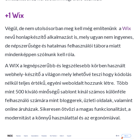
+1 Wix
Végül, de nem utolsósorban meg kell még említenünk a
Wix
nevű honlapkészítő alkalmazást is, mely ugyan nem ingyenes,
de népszerűsége és hatalmas felhasználói tábora miatt
mindenképpen szólnunk kell róla.
A WIX a legnépszerűbb és legszélesebb körben használt
webhely-készítő a világon mely lehetővé teszi hogy kódolás
nélkül teljes értékű, egyéni weboldalt hozzunk létre. Több
mint 500 kiváló minőségű sablont kínál számos különféle
felhasználó számára mint bloggerek, üzleti oldalak, valamint
online áruházak. Sikeresen ötvözi a magas funkcionalitást, a
modernitást a könnyű használattal és az ergonómiával.