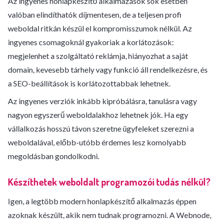
Az ingyenes honlapkészítő alkalmazások sok esetben
valóban elindíthatók díjmentesen, de a teljesen profi
weboldal ritkán készül el kompromisszumok nélkül. Az
ingyenes csomagoknál gyakoriak a korlátozások:
megjelenhet a szolgáltató reklámja, hiányozhat a saját
domain, kevesebb tárhely vagy funkció áll rendelkezésre, és
a SEO-beállítások is korlátozottabbak lehetnek.
Az ingyenes verziók inkább kipróbálásra, tanulásra vagy
nagyon egyszerű weboldalakhoz lehetnek jók. Ha egy
vállalkozás hosszú távon szeretne ügyfeleket szerezni a
weboldalával, előbb-utóbb érdemes lesz komolyabb
megoldásban gondolkodni.
Készíthetek weboldalt programozói tudás nélkül?
Igen, a legtöbb modern honlapkészítő alkalmazás éppen
azoknak készült, akik nem tudnak programozni. A Webnode,