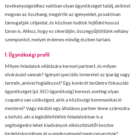
tevékenységeidhez valóban olyan ügynökséget találj, akikkel
megvan az összhang, megértik az igényeidet, proaktívan
támogatják céljaidat, és közösen tudtok fejlődni hosszú
távon is. Ahhoz, hogy ez sikerüljön, összegyűjtöttünk néhány
szempontot, melyet érdemes mindig észben tartani.
1. Ügynökségi profil
Milyen feladatok ellátására keresel partnert, és milyen
elvárásaid vannak? Igényel speciális ismeretet az iparág vagy
termék, amivel foglalkozol? Egy konkrét területre fókuszáló
ügynökséget (pl. SEO ügynökség) keresel, esetleg olyan
csapatra van szükséged, akik a közösségi kommunikáció
mesterei? Vagy inkább egy általános partner lenne számodra
a befutó, aki a legkülönfélébb feladatokban is a
segítségedre lehet kiadványok elkészítésétől kezdve
hirdetéskezelésen át a rendezvényeid megszervezésig?