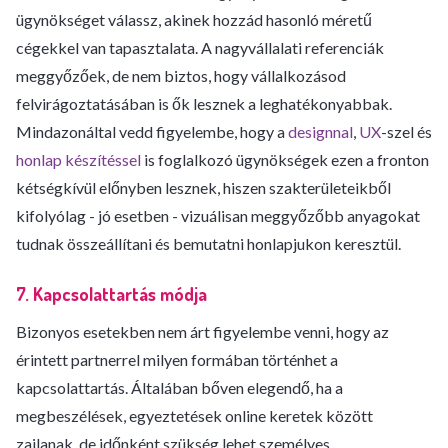
ügynökséget válassz, akinek hozzád hasonló méretű
cégekkel van tapasztalata. A nagyvállalati referenciák
meggyőzőek, de nem biztos, hogy vállalkozásod
felvirágoztatásában is ők lesznek a leghatékonyabbak.
Mindazonáltal vedd figyelembe, hogy a
designnal
,
UX
-szel és
honlap készítéssel
is foglalkozó ügynökségek ezen a fronton
kétségkívül előnyben lesznek, hiszen szakterületeikből
kifolyólag - jó esetben - vizuálisan meggyőzőbb anyagokat
tudnak összeállítani és bemutatni honlapjukon keresztül.
7. Kapcsolattartás módja
Bizonyos esetekben nem árt figyelembe venni, hogy az
érintett partnerrel milyen formában történhet a
kapcsolattartás. Általában bőven elegendő, ha a
megbeszélések, egyeztetések online keretek között
zajlanak, de időnként szükség lehet személyes