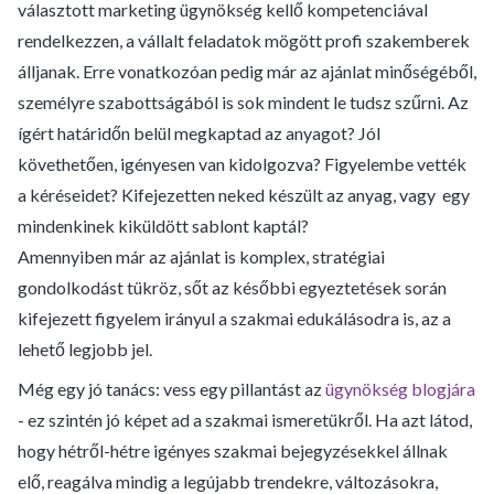
választott marketing ügynökség kellő kompetenciával
rendelkezzen, a vállalt feladatok mögött profi szakemberek
álljanak. Erre vonatkozóan pedig már az ajánlat minőségéből,
személyre szabottságából is sok mindent le tudsz szűrni. Az
ígért határidőn belül megkaptad az anyagot? Jól
követhetően, igényesen van kidolgozva? Figyelembe vették
a kéréseidet? Kifejezetten neked készült az anyag, vagy egy
mindenkinek kiküldött sablont kaptál?
Amennyiben már az ajánlat is komplex, stratégiai
gondolkodást tükröz, sőt az későbbi egyeztetések során
kifejezett figyelem irányul a szakmai edukálásodra is, az a
lehető legjobb jel.
Még egy jó tanács: vess egy pillantást az
ügynökség blogjára
- ez szintén jó képet ad a szakmai ismeretükről. Ha azt látod,
hogy hétről-hétre igényes szakmai bejegyzésekkel állnak
elő, reagálva mindig a legújabb trendekre, változásokra,