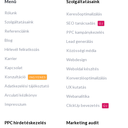
Menü
Szolgáltatásaink
Rólunk
Keresőoptimalizálás
Szolgáltatásaink
SEO tanácsadás
ÚJ
Referenciáink
PPC kampánykezelés
Blog
Lead generálás
Hírlevél feliratkozás
Közösségi média
Karrier
Webdesign
Kapcsolat
Weboldal készítés
Konzultáció
INGYENES
Konverzióoptimalizálás
Adatkezelési tájékoztató
UX kutatás
Arculati kézikönyv
Webanalitika
Impresszum
ClickUp bevezetés
ÚJ
PPC hirdetéskezelés
Marketing audit