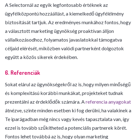
A Selectornál az egyik legfontosabb értéknek az
ügyfélközpontú hozzáállást, a kiemelkedő ügyfélélmény
biztosítását tartjuk. Az eredményes munkához fontos, hogy
a választott marketing ügynökség proaktívan álljon
vállalkozásodhoz, folyamatos javaslatokkal támogatva
céljaid elérését, miközben valódi partnerként dolgoztok
együtt a közös sikerek érdekében.
6. Referenciák
Sokat elárul az ügynökségekről az is, hogy milyen minőségű
és komplexitású korábbi munkákat, projekteket tudnak
prezentálni az érdeklődők számára. A
referencia anyagokat
átnézve, szinte minden esetben ki fog derülni, ha valakinek a
Te iparágadban még nincs vagy kevés tapasztalata van, így
ezzel is tovább szűkítheted a potenciális partnerek körét.
Fontos lehet továbbá az is, hogy olyan marketing