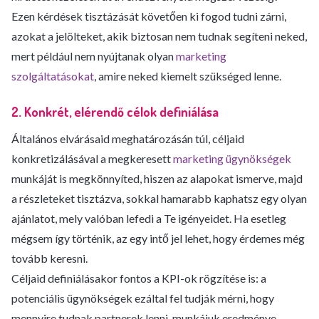
Ezen kérdések tisztázását követően ki fogod tudni zárni,
azokat a jelölteket, akik biztosan nem tudnak segíteni neked,
mert például nem nyújtanak olyan
marketing
szolgáltatásokat
, amire neked kiemelt szükséged lenne.
2. Konkrét, elérendő célok definiálása
Általános elvárásaid meghatározásán túl, céljaid
konkretizálásával a megkeresett
marketing ügynökségek
munkáját is megkönnyíted, hiszen az alapokat ismerve, majd
a részleteket tisztázva, sokkal hamarabb kaphatsz egy olyan
ajánlatot, mely valóban lefedi a Te igényeidet. Ha esetleg
mégsem így történik, az egy intő jel lehet, hogy érdemes még
tovább keresni.
Céljaid definiálásakor fontos a KPI-ok rögzítése is: a
potenciális ügynökségek ezáltal fel tudják mérni, hogy
mennyire tudnak partnerek lenni, munkájuk eredménye,