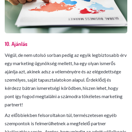
10. Ajánlás
Végül, de nem utolsó sorban pedig az egyik legbiztosabb érv
egy marketing ügynökség mellett, ha egy olyan ismerős
ajánlja azt, akinek adsz a véleményére és az elégedettsége
személyes, saját tapasztalatokon alapul. Érdeklődj és
kérdezz bátran ismeretségi körödben, hiszen lehet, hogy
pont így fogod megtalálni a számodra tökéletes marketing
partnert!
Az előbbiekben felsoroltakon túl, természetesen egyéb
szempontok is felmerülhetnek a megfelelő partner
kiválasztása során - fontos, hogy mindig az adott vállalkozás