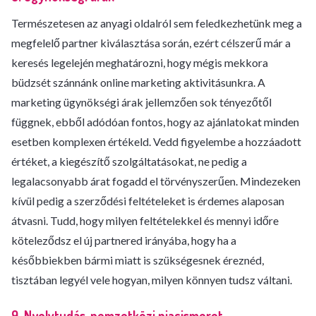
Természetesen az anyagi oldalról sem feledkezhetünk meg a
megfelelő partner kiválasztása során, ezért célszerű már a
keresés legelején meghatározni, hogy mégis mekkora
büdzsét szánnánk online marketing aktivitásunkra. A
marketing ügynökségi árak jellemzően sok tényezőtől
függnek, ebből adódóan fontos, hogy az ajánlatokat minden
esetben komplexen értékeld. Vedd figyelembe a hozzáadott
értéket, a kiegészítő szolgáltatásokat, ne pedig a
legalacsonyabb árat fogadd el törvényszerűen. Mindezeken
kívül pedig a szerződési feltételeket is érdemes alaposan
átvasni. Tudd, hogy milyen feltételekkel és mennyi időre
köteleződsz el új partnered irányába, hogy ha a
későbbiekben bármi miatt is szükségesnek éreznéd,
tisztában legyél vele hogyan, milyen könnyen tudsz váltani.
9. Nyelvtudás, nemzetközi piacismeret