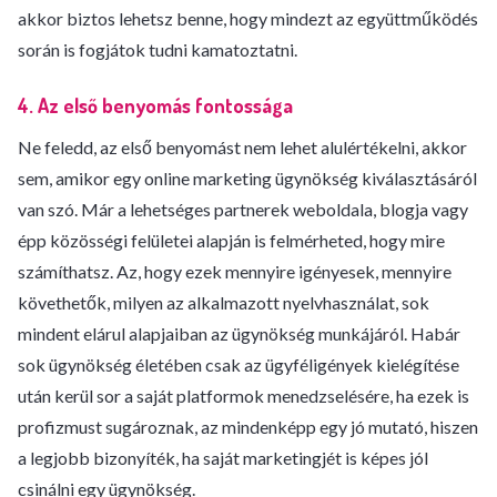
akkor biztos lehetsz benne, hogy mindezt az együttműködés
során is fogjátok tudni kamatoztatni.
4. Az első benyomás fontossága
Ne feledd, az első benyomást nem lehet alulértékelni, akkor
sem, amikor egy online marketing ügynökség kiválasztásáról
van szó. Már a lehetséges partnerek weboldala, blogja vagy
épp közösségi felületei alapján is felmérheted, hogy mire
számíthatsz. Az, hogy ezek mennyire igényesek, mennyire
követhetők, milyen az alkalmazott nyelvhasználat, sok
mindent elárul alapjaiban az ügynökség munkájáról. Habár
sok ügynökség életében csak az ügyféligények kielégítése
után kerül sor a saját platformok menedzselésére, ha ezek is
profizmust sugároznak, az mindenképp egy jó mutató, hiszen
a legjobb bizonyíték, ha saját marketingjét is képes jól
csinálni egy ügynökség.