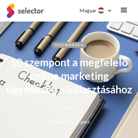
Magyar
ÜGYNÖKSÉG
10 szempont a megfelelő
online marketing
ügynökség kiválasztásához
Írta:
Olvasási idő:
5
perc