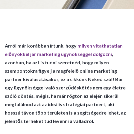
Arról már korábban írtunk, hogy
milyen vitathatatlan
előnyökkel jár marketing ügynökséggel dolgozni
,
azonban, ha azt is tudni szeretnéd, hogy milyen
szempontokra figyelj a megfelelő online marketing
partner kiválasztásakor, ez a cikkünk Neked szól! Bár
egy ügynökséggel való szerződéskötés nem egy életre
szóló döntés, mégis, ha már rögtön az elején sikerül
megtalálnod azt az ideális stratégiai partnert, aki
hosszú távon több területen is a segítségedre lehet, az
jelentős terheket tud levenni a válladról.