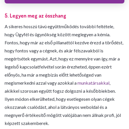
5. Legyen meg az összhang
A sikeres hosszú távú együttműködés további feltétele,
hogy Ügyfél és ügynökség között meglegyen a kémia.
Fontos, hogy már az első pillanattól kezdve érezd a törődést,
hogy fontos vagy a cégnek, és akár félszavakból is
megértsétek egymást. Azt, hogy ez mennyire van így, már a
legelső kapcsolatfelvétel során érezheted, éppen ezért
előnyös, ha már a megbízás előtt lehetőséged van
megismerkedni azzal vagy azokkal a
munkatársakkal
,
akikkel szorosan együtt fogsz dolgozni a későbbiekben.
Ilyen módon elkerülheted, hogy esetlegesen olyan cégek
okozzanak csalódást, ahol a látványos weboldal és a
megnyerő értékesítő mögött valójában nem állnak profi, jól
képzett szakemberek.