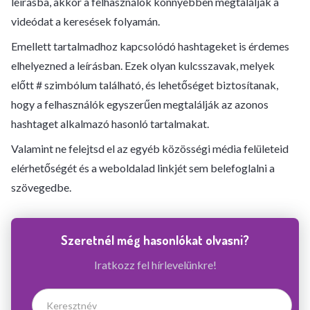
leírásba, akkor a felhasználók könnyebben megtalálják a
videódat a keresések folyamán.
Emellett tartalmadhoz kapcsolódó hashtageket is érdemes
elhelyezned a leírásban. Ezek olyan kulcsszavak, melyek
előtt # szimbólum található, és lehetőséget biztosítanak,
hogy a felhasználók egyszerűen megtalálják az azonos
hashtaget alkalmazó hasonló tartalmakat.
Valamint ne felejtsd el az egyéb közösségi média felületeid
elérhetőségét és a weboldalad linkjét sem belefoglalni a
szövegedbe.
Szeretnél még hasonlókat olvasni?
Iratkozz fel hírlevelünkre!