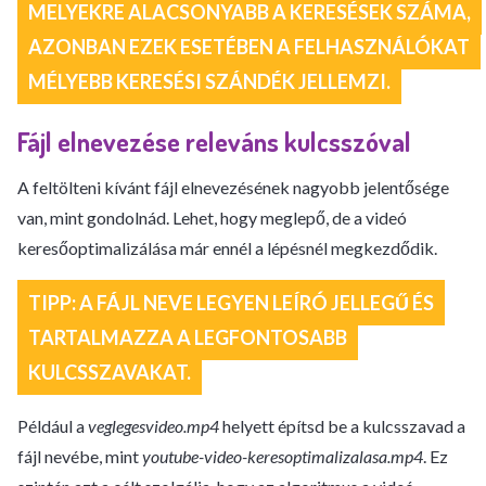
MELYEKRE ALACSONYABB A KERESÉSEK SZÁMA,
AZONBAN EZEK ESETÉBEN A FELHASZNÁLÓKAT
MÉLYEBB KERESÉSI SZÁNDÉK JELLEMZI.
Fájl elnevezése releváns kulcsszóval
A feltölteni kívánt fájl elnevezésének nagyobb jelentősége
van, mint gondolnád. Lehet, hogy meglepő, de a videó
keresőoptimalizálása már ennél a lépésnél megkezdődik.
TIPP: A FÁJL NEVE LEGYEN LEÍRÓ JELLEGŰ ÉS
TARTALMAZZA A LEGFONTOSABB
KULCSSZAVAKAT.
Például a
veglegesvideo.mp4
helyett építsd be a kulcsszavad a
fájl nevébe, mint
youtube-video-keresoptimalizalasa.mp4
. Ez