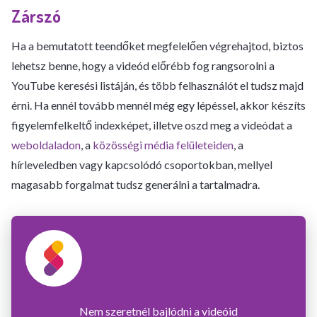
Zárszó
Ha a bemutatott teendőket megfelelően végrehajtod, biztos
lehetsz benne, hogy a videód előrébb fog rangsorolni a
YouTube keresési listáján, és több felhasználót el tudsz majd
érni. Ha ennél tovább mennél még egy lépéssel, akkor készíts
figyelemfelkeltő indexképet, illetve oszd meg a videódat a
weboldaladon
, a
közösségi média felületeiden
, a
hírleveledben vagy kapcsolódó csoportokban, mellyel
magasabb forgalmat tudsz generálni a tartalmadra.
Nem szeretnél bajlódni a videóid