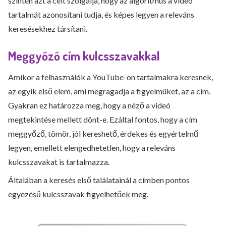
szintén azt a célt szolgálja, hogy az algoritmus a videó
tartalmát azonosítani tudja, és képes legyen a releváns
keresésekhez társítani.
Meggyőző cím kulcsszavakkal
Amikor a felhasználók a YouTube-on tartalmakra keresnek,
az egyik első elem, ami megragadja a figyelmüket, az a cím.
Gyakran ez határozza meg, hogy a néző a videó
megtekintése mellett dönt-e. Ezáltal fontos, hogy a cím
meggyőző, tömör, jól kereshető, érdekes és egyértelmű
legyen, emellett elengedhetetlen, hogy a releváns
kulcsszavakat is tartalmazza.
Általában a keresés első találatainál a címben pontos
egyezésű kulcsszavak figyelhetőek meg.