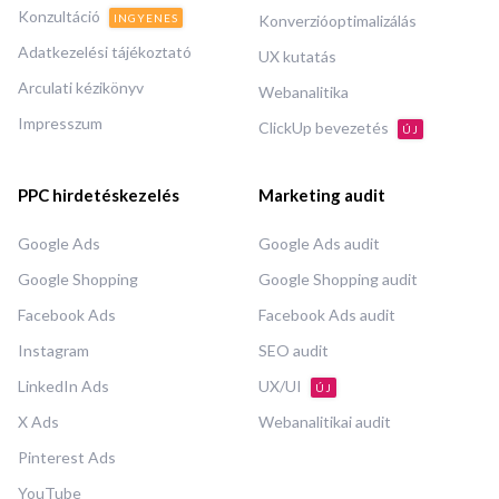
Konzultáció
INGYENES
Konverzióoptimalizálás
Adatkezelési tájékoztató
UX kutatás
Arculati kézikönyv
Webanalitika
Impresszum
ClickUp bevezetés
ÚJ
PPC hirdetéskezelés
Marketing audit
Google Ads
Google Ads audit
Google Shopping
Google Shopping audit
Facebook Ads
Facebook Ads audit
Instagram
SEO audit
LinkedIn Ads
UX/UI
ÚJ
X Ads
Webanalitikai audit
Pinterest Ads
YouTube