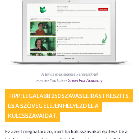
A leírás megjelenése kereséseknél
Forrás- YouTube -
Green Fox Academy
TIPP: LEGALÁBB 250 SZAVAS LEÍRÁST KÉSZÍTS,
ÉS A SZÖVEG ELEJÉN HELYEZD EL A
KULCSSZAVAIDAT.
Ez azért meghatározó, mert ha kulcsszavakat építesz be a