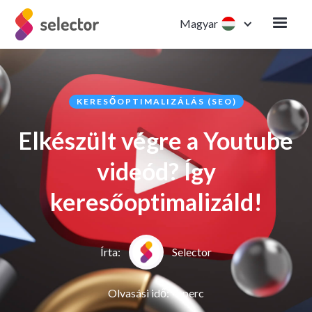
Magyar
KERESŐOPTIMALIZÁLÁS (SEO)
Elkészült végre a Youtube
videód? Így
keresőoptimalizáld!
Írta:
Selector
Olvasási idő:
4
perc