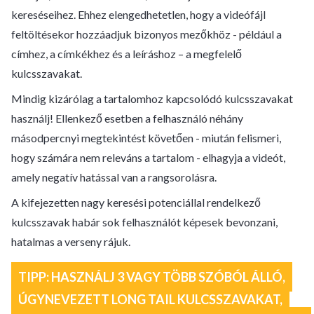
kereséseihez. Ehhez elengedhetetlen, hogy a videófájl
feltöltésekor hozzáadjuk bizonyos mezőkhöz - például a
címhez, a címkékhez és a leíráshoz – a megfelelő
kulcsszavakat.
Mindig kizárólag a tartalomhoz kapcsolódó kulcsszavakat
használj! Ellenkező esetben a felhasználó néhány
másodpercnyi megtekintést követően - miután felismeri,
hogy számára nem releváns a tartalom - elhagyja a videót,
amely negatív hatással van a rangsorolásra.
A kifejezetten nagy keresési potenciállal rendelkező
kulcsszavak habár sok felhasználót képesek bevonzani,
hatalmas a verseny rájuk.
TIPP: HASZNÁLJ 3 VAGY TÖBB SZÓBÓL ÁLLÓ,
ÚGYNEVEZETT LONG TAIL KULCSSZAVAKAT,