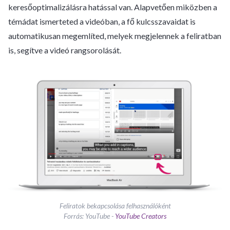
keresőoptimalizálásra hatással van. Alapvetően miközben a
témádat ismerteted a videóban, a fő kulcsszavaidat is
automatikusan megemlíted, melyek megjelennek a feliratban
is, segítve a videó rangsorolását.
Feliratok bekapcsolása felhasználóként
Forrás: YouTube -
YouTube Creators