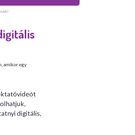
dnek!
igitális
n, amikor egy
 oktatóvideót
olhatjuk,
tnyi digitális,