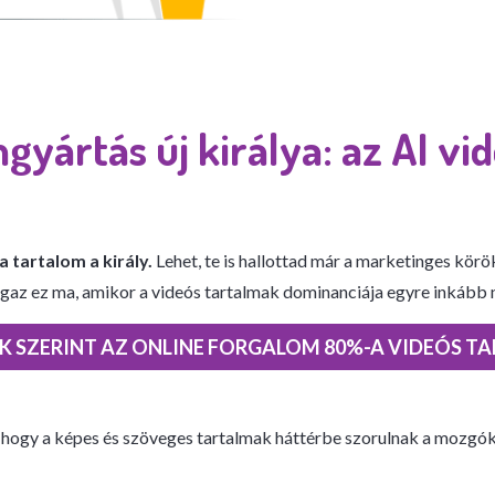
gyártás új királya: az AI vi
 a tartalom a király.
Lehet, te is hallottad már a marketinges kör
igaz ez ma, amikor a videós tartalmak dominanciája egyre inkább 
K SZERINT AZ ONLINE FORGALOM 80%-A VIDEÓS 
nti, hogy a képes és szöveges tartalmak háttérbe szorulnak a mozg