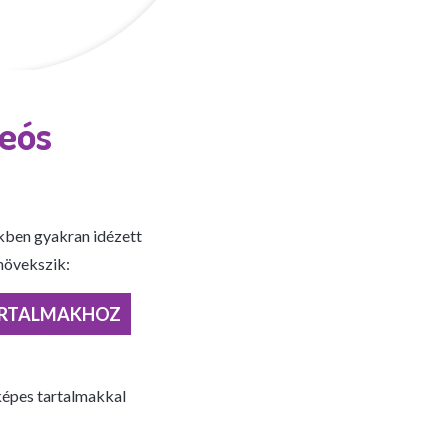
deós
ökben gyakran idézett
növekszik:
TARTALMAKHOZ
óképes tartalmakkal