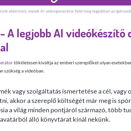
tünk eldönteni, melyik AI videógenerátor felel meg legjobban az igényei
- A legjobb AI videókészítő d
al
nerátor
tökéletesen kiváltja az emberi szereplőket olyan esetekbe
n szükség a videóban.
mék vagy szolgáltatás ismertetése a cél, vagy
ni, akkor a szereplő költségét már meg is spór
sia a világ minden pontjáról származó, több tuca
avatárból álló könyvtárat kínál nekünk.