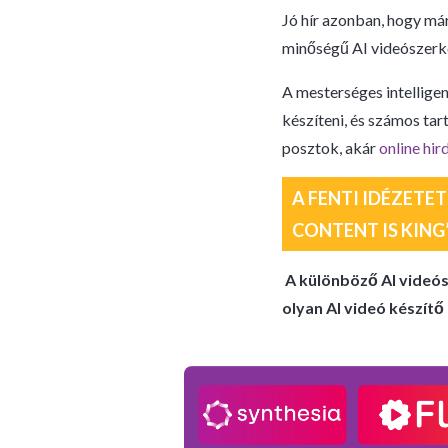
Jó hír azonban, hogy má
minőségű AI videószerke
A mesterséges intellig
készíteni, és számos tar
posztok, akár
online hir
A FENTI IDÉZETET
CONTENT IS KING”
A különböző AI videó
olyan AI videó készít