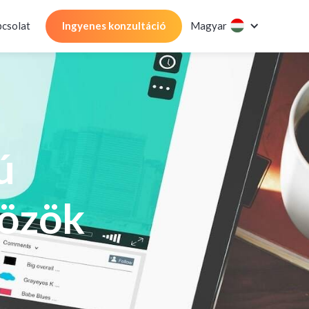
csolat
Ingyenes konzultáció
Magyar
ú
közök