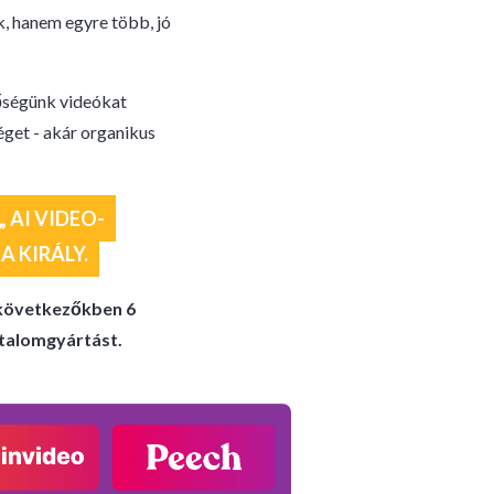
, hanem egyre több, jó
őségünk videókat
éget - akár organikus
 AI VIDEO-
A KIRÁLY.
 következőkben 6
rtalomgyártást.