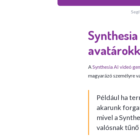
Segí
Synthesia 
avatárokk
A
Synthesia AI videó ge
magyarázó személyre va
Például ha ter
akarunk forgat
mivel a Synthe
valósnak tűnő 