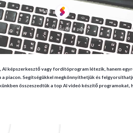
Írta:
Selector
Olvasási idő:
7
perc
 AI képszerkesztő vagy fordítóprogram létezik, hanem egyr
 a piacon. Segítségükkel megkönnyíthetjük és felgyorsíthatj
künkben összeszedtük a top AI videó készítő programokat, h