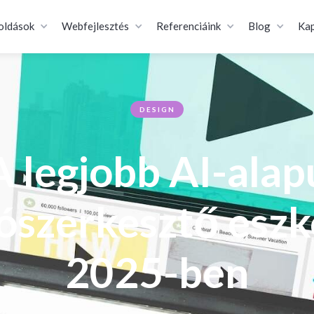
oldások
Webfejlesztés
Referenciáink
Blog
Kap
DESIGN
A legjobb AI-alap
ószerkesztő esz
2025-ben