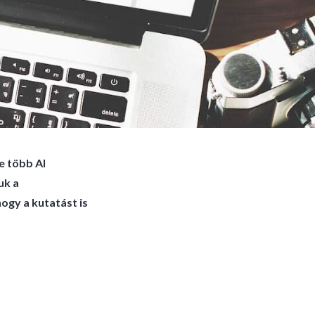
e több AI
uk a
ogy a kutatást is