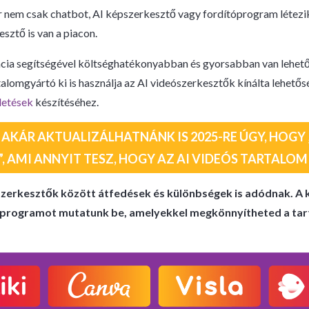
r nem csak chatbot, AI képszerkesztő vagy fordítóprogram létezik
sztő is van a piacon.
encia segítségével költséghatékonyabban és gyorsabban van lehet
talomgyártó ki is használja az AI videószerkesztők kínálta lehetős
detések
készítéséhez.
 AKÁR AKTUALIZÁLHATNÁNK IS 2025-RE ÚGY, HOGY „
, AMI ANNYIT TESZ, HOGY AZ AI VIDEÓS TARTALOM 
szerkesztők között átfedések és különbségek is adódnak. A
ő programot mutatunk be, amelyekkel megkönnyítheted a ta