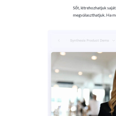
Sőt, létrehozhatjuk sajá
megválaszthatjuk. Ha me