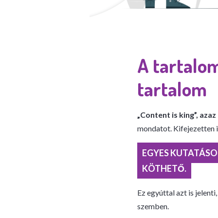
A tartalom
tartalom
„Content is king”, azaz
mondatot. Kifejezetten 
EGYES KUTATÁSO
KÖTHETŐ.
Ez egyúttal azt is jele
szemben.