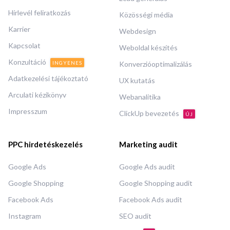
Hírlevél feliratkozás
Közösségi média
Karrier
Webdesign
Kapcsolat
Weboldal készítés
Konzultáció
INGYENES
Konverzióoptimalizálás
Adatkezelési tájékoztató
UX kutatás
Arculati kézikönyv
Webanalitika
Impresszum
ClickUp bevezetés
ÚJ
PPC hirdetéskezelés
Marketing audit
Google Ads
Google Ads audit
Google Shopping
Google Shopping audit
Facebook Ads
Facebook Ads audit
Instagram
SEO audit