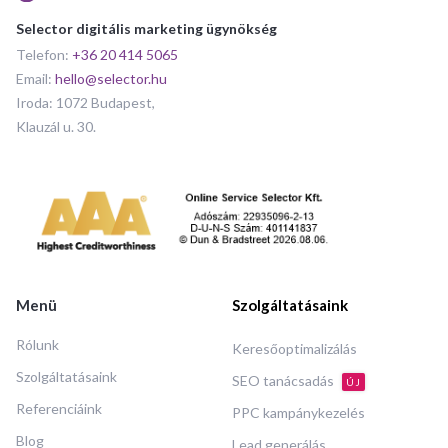
Selector digitális marketing ügynökség
Telefon:
+36 20 414 5065
Email:
hello@selector.hu
Iroda: 1072 Budapest,
Klauzál u. 30.
Menü
Szolgáltatásaink
Rólunk
Keresőoptimalizálás
Szolgáltatásaink
SEO tanácsadás
ÚJ
Referenciáink
PPC kampánykezelés
Blog
Lead generálás