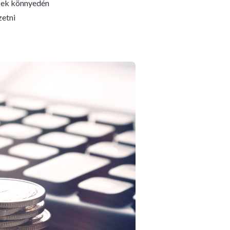
esek könnyedén
zetni