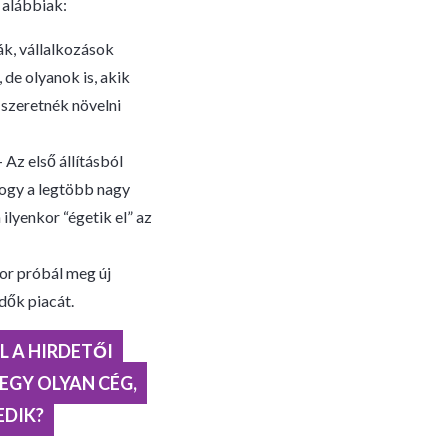
 alábbiak:
ák, vállalkozások
de olyanok is, akik
 szeretnék növelni
- Az első állításból
 hogy a legtöbb nagy
lyenkor “égetik el” az
kor próbál meg új
dők piacát.
L A HIRDETŐI
EGY OLYAN CÉG,
EDIK?