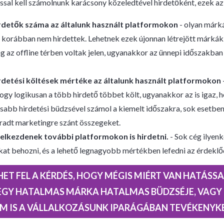
sal kell számolnunk karácsony közeledtével hirdetőként, ezek az
rdetők száma az általunk használt platformokon
- olyan márk
 korábban nem hirdettek. Lehetnek ezek újonnan létrejött márkák, 
 az offline térben voltak jelen, ugyanakkor az ünnepi időszakban
rdetési költések mértéke az általunk használt platformokon
hogy logikusan a több hirdető többet költ, ugyanakkor az is igaz,
bb hirdetési büdzsével számol a kiemelt időszakra, sok esetben i
adt marketingre szánt összegeket.
elkezdenek további platformokon is hirdetni.
- Sok cég ilyen
kat behozni, és a lehető legnagyobb mértékben lefedni az érdeklő
T FEL A KÉRDÉS, HOGY MÉGIS MIÉRT VAN HATÁSSA
EGY HATALMAS MÁRKA HATALMAS BÜDZSÉJE, VAGY 
EM IS A VÁLLALKOZÁSUNK IPARÁGÁBAN TEVÉKENYK