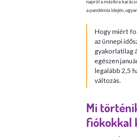
napról a másikra karácso
a pandémia idején, ugya
Hogy miért fo
az ünnepi idős
gyakorlatilag 
egészen január
legalább 2,5 h
változás.
Mi történi
fiókokkal