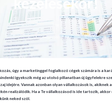
kezelésekor!
Írta:
Olvasási idő:
5
perc
kozás, úgy a marketinggel foglalkozó cégek számára is a kar
indenki igyekszik még az utolsó pillanatban új ügyfelekre szer
zaj idejére. Vannak azonban olyan vállalkozások is, akiknek a
én realizálódik. Ha a Te vállalkozásod is ide tartozik, akk
kkünk neked szól.