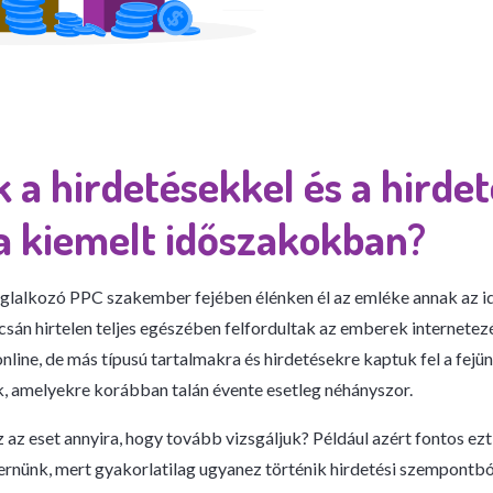
k a hirdetésekkel és a hirdet
 a kiemelt időszakokban?
oglalkozó PPC szakember fejében élénken él az emléke annak az i
csán hirtelen teljes egészében felfordultak az emberek internetez
online, de más típusú tartalmakra és hirdetésekre kaptuk fel a fejü
, amelyekre korábban talán évente esetleg néhányszor.
 az eset annyira, hogy tovább vizsgáljuk? Például azért fontos ezt
rnünk, mert gyakorlatilag ugyanez történik hirdetési szempontb