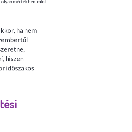
el olyan mértékben, mint
akkor, ha nem
ovembertől
szeretne,
i, hiszen
kor időszakos
tési