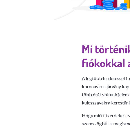
Mi történi
fiókokkal
A legtöbb hirdetéssel f
koronavírus járvány kap
több órát voltunk jelen 
kulcsszavakra kerestünk
Hogy miért is érdekes ez
szemszögből is megisme