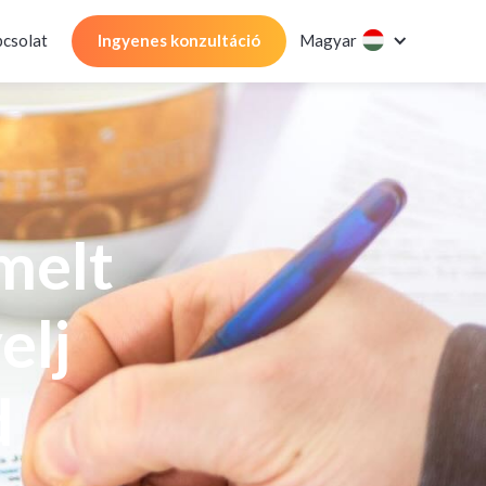
csolat
Ingyenes konzultáció
Magyar
melt
elj
d