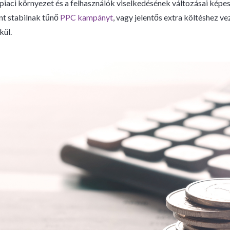
piaci környezet és a felhasználók viselkedésének változásai kép
nt stabilnak tűnő
PPC kampányt
, vagy jelentős extra költéshez ve
kül.