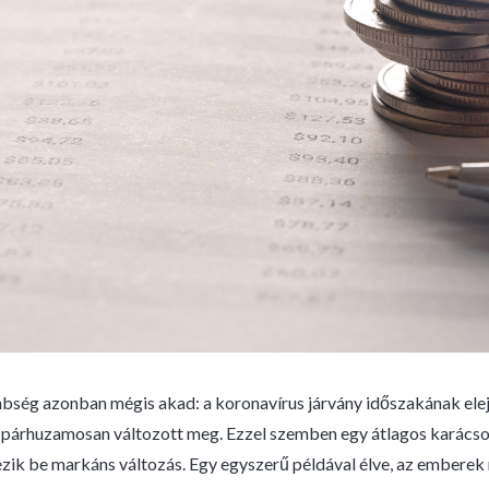
bség azonban mégis akad: a koronavírus járvány időszakának elején
 párhuzamosan változott meg. Ezzel szemben egy átlagos karácso
ezik be markáns változás. Egy egyszerű példával élve, az embere