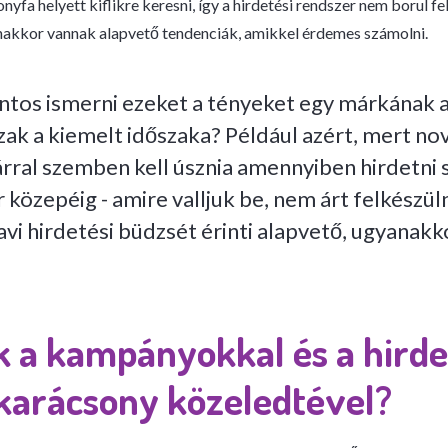
nyfa helyett kiflikre keresni, így a hirdetési rendszer nem borul f
nakkor vannak alapvető tendenciák, amikkel érdemes számolni.
ntos ismerni ezeket a tényeket egy márkának 
zak a kiemelt időszaka? Például azért, mert n
árral szemben kell úsznia amennyiben hirdetni 
 közepéig - amire valljuk be, nem árt felkészüln
avi hirdetési büdzsét érinti alapvető, ugyanak
k a kampányokkal és a hirde
 karácsony közeledtével?