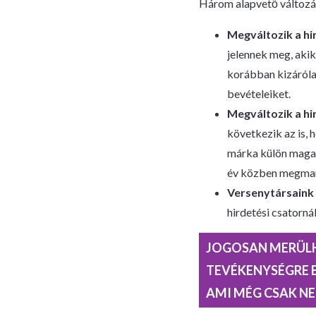
Három alapvető változás
Megváltozik a hi
jelennek meg, akik
korábban kizárólag
bevételeiket.
Megváltozik a hi
következik az is, 
márka külön magasa
év közben megmar
Versenytársaink 
hirdetési csatorná
JOGOSAN MERÜLHE
TEVÉKENYSÉGRE 
AMI MÉG CSAK N