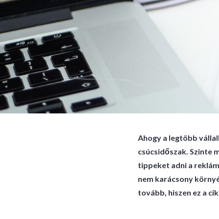
Ahogy a legtöbb vállal
csúcsidőszak. Szinte m
tippeket adni a reklám
nem karácsony környék
tovább, hiszen ez a ci