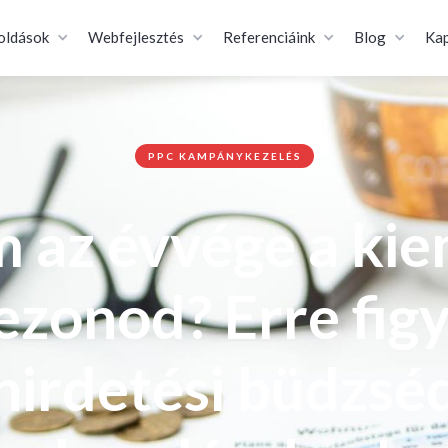
oldások
Webfejlesztés
Referenciáink
Blog
Kap
PPC KAMPÁNYKEZELÉS
 az évvége a kie
ezonod? Erre figy
hirdetési büdzsé