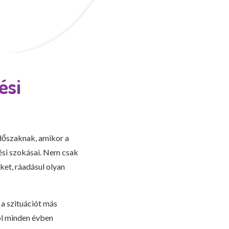
ési
dőszaknak, amikor a
ési szokásai. Nem csak
nket, ráadásul olyan
 a szituációt más
ól minden évben