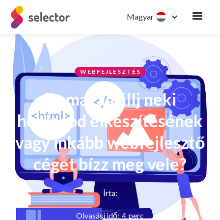
Magyar
WEBFEJLESZTÉS
Te magad állj neki
honlapod elkészítésének
vagy inkább webfejlesztő
céget bízz meg vele?
Írta:
Olvasási idő:
4
perc