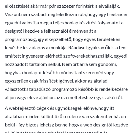
elkészítését akár már pár százezer forintért is elvállalják.
Viszont nem szabad megfeledkezni róla, hogy egy freelancer
egyedül valósítja meg a teljes honlapkészítési folyamatot a
designtól kezdve a felhasználói élményen át a
programozásig, így elképzelhető, hogy egyes területeken
kevésbé lesz alapos a munkája. Ráadásul gyakran ők is a fent
említett ingyenesen elérhető szoftvereket használják, egyedi,
hozzáadott tartalom nélkül. Nem árt arra sem gondolni,
hogyha a honlapot később módosítani szeretnéd vagy
egyszerűen csak frissítést igényel, akkor az általad
választott szabadúszó programozó később is rendelkezésre
álljon vagy eleve ajánljon az üzemeltetéshez egy szakértőt.
A webfejlesztő cégek és ügynökségek előnye, hogy itt
általában minden különböző területre van szakember házon
belül - így biztos lehetsz benne, hogy a web designtól kezdve
a UX kutatáson át a weboldal leprogramozásáig és