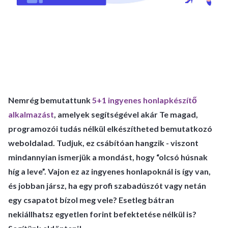
Nemrég bemutattunk
5+1 ingyenes honlapkészítő
alkalmazást
, amelyek segítségével akár Te magad,
programozói tudás nélkül elkészítheted bemutatkozó
weboldalad. Tudjuk, ez csábítóan hangzik - viszont
mindannyian ismerjük a mondást, hogy “olcsó húsnak
híg a leve”. Vajon ez az ingyenes honlapoknál is így van,
és jobban jársz, ha egy profi szabadúszót vagy netán
egy csapatot bízol meg vele? Esetleg bátran
nekiállhatsz egyetlen forint befektetése nélkül is?