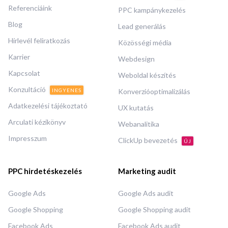
Referenciáink
PPC kampánykezelés
Blog
Lead generálás
Hírlevél feliratkozás
Közösségi média
Karrier
Webdesign
Kapcsolat
Weboldal készítés
Konzultáció
INGYENES
Konverzióoptimalizálás
Adatkezelési tájékoztató
UX kutatás
Arculati kézikönyv
Webanalitika
Impresszum
ClickUp bevezetés
ÚJ
PPC hirdetéskezelés
Marketing audit
Google Ads
Google Ads audit
Google Shopping
Google Shopping audit
Facebook Ads
Facebook Ads audit