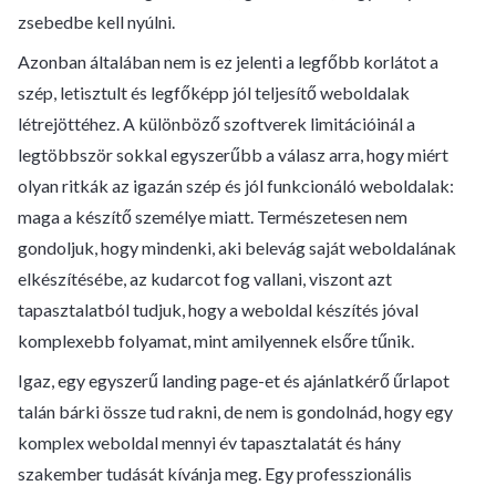
zsebedbe kell nyúlni.
Azonban általában nem is ez jelenti a legfőbb korlátot a
szép, letisztult és legfőképp jól teljesítő weboldalak
létrejöttéhez. A különböző szoftverek limitációinál a
legtöbbször sokkal egyszerűbb a válasz arra, hogy miért
olyan ritkák az igazán szép és jól funkcionáló weboldalak:
maga a készítő személye miatt. Természetesen nem
gondoljuk, hogy mindenki, aki belevág saját weboldalának
elkészítésébe, az kudarcot fog vallani, viszont azt
tapasztalatból tudjuk, hogy a weboldal készítés jóval
komplexebb folyamat, mint amilyennek elsőre tűnik.
Igaz, egy egyszerű landing page-et és ajánlatkérő űrlapot
talán bárki össze tud rakni, de nem is gondolnád, hogy egy
komplex weboldal mennyi év tapasztalatát és hány
szakember tudását kívánja meg. Egy professzionális