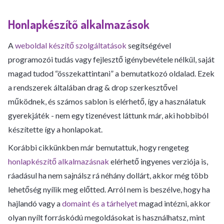
Honlapkészítő alkalmazások
A
weboldal készítő szolgáltatások
segítségével
programozói tudás vagy fejlesztő igénybevétele nélkül, saját
magad tudod “összekattintani” a bemutatkozó oldalad. Ezek
a rendszerek általában drag & drop szerkesztővel
működnek, és számos sablon is elérhető, így a használatuk
gyerekjáték - nem egy tizenévest láttunk már, aki hobbiból
készítette így a honlapokat.
Korábbi cikkünkben már bemutattuk, hogy rengeteg
honlapkészítő alkalmazásnak
elérhető ingyenes verziója is,
ráadásul ha nem sajnálsz rá néhány dollárt, akkor még több
lehetőség nyílik meg előtted. Arról nem is beszélve, hogy ha
hajlandó vagy a
domaint és a tárhelyet
magad intézni, akkor
olyan nyílt forráskódú megoldásokat is használhatsz, mint