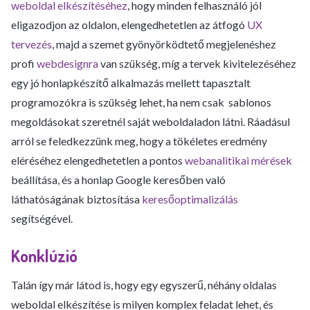
weboldal elkészítéséhez
, hogy minden felhasználó jól
eligazodjon az oldalon, elengedhetetlen az átfogó
UX
tervezés
, majd a szemet gyönyörködtető megjelenéshez
profi
webdesignra
van szükség, míg a tervek kivitelezéséhez
egy jó honlapkészítő alkalmazás mellett tapasztalt
programozókra is szükség lehet, ha nem csak sablonos
megoldásokat szeretnél saját weboldaladon látni. Ráadásul
arról se feledkezzünk meg, hogy a tökéletes eredmény
eléréséhez elengedhetetlen a pontos
webanalitikai mérések
beállítása, és a honlap Google keresőben való
láthatóságának biztosítása
keresőoptimalizálás
segítségével.
Konklúzió
Talán így már látod is, hogy egy egyszerű, néhány oldalas
weboldal elkészítése is milyen komplex feladat lehet, és