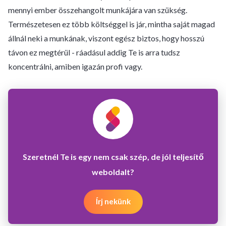
mennyi ember összehangolt munkájára van szükség.
Természetesen ez több költséggel is jár, mintha saját magad
állnál neki a munkának, viszont egész biztos, hogy hosszú
távon ez megtérül - ráadásul addig Te is arra tudsz
koncentrálni, amiben igazán profi vagy.
Szeretnél Te is egy nem csak szép, de jól teljesítő
weboldalt?
Írj nekünk