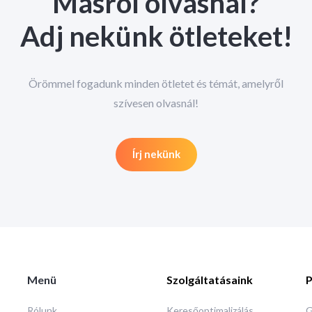
Másról olvasnál?
Adj nekünk ötleteket!
Örömmel fogadunk minden ötletet és témát, amelyről
szívesen olvasnál!
Írj nekünk
Menü
Szolgáltatásaink
P
Rólunk
Keresőoptimalizálás
G