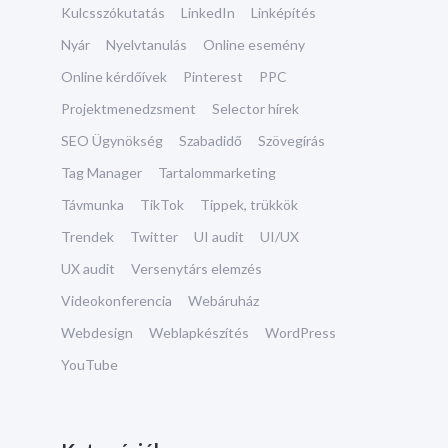
Kulcsszókutatás
LinkedIn
Linképítés
Nyár
Nyelvtanulás
Online esemény
Online kérdőívek
Pinterest
PPC
Projektmenedzsment
Selector hírek
SEO Ügynökség
Szabadidő
Szövegírás
Tag Manager
Tartalommarketing
Távmunka
TikTok
Tippek, trükkök
Trendek
Twitter
UI audit
UI/UX
UX audit
Versenytárs elemzés
Videokonferencia
Webáruház
Webdesign
Weblapkészítés
WordPress
YouTube