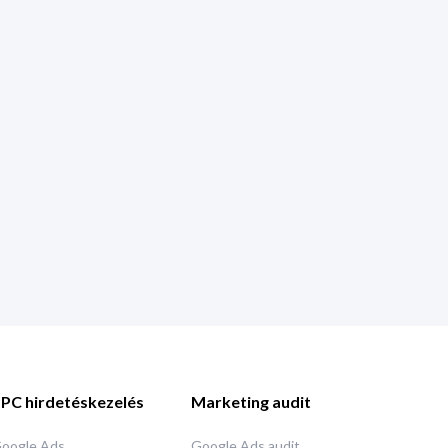
PC hirdetéskezelés
Marketing audit
oogle Ads
Google Ads audit