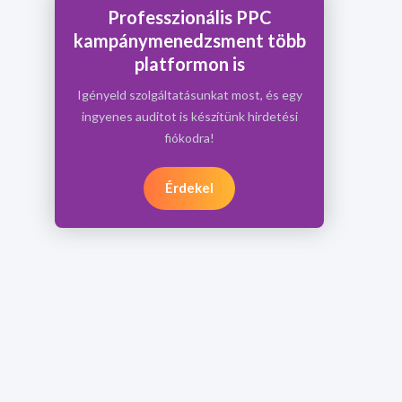
Professzionális PPC
kampánymenedzsment több
platformon is
Igényeld szolgáltatásunkat most, és egy
ingyenes auditot is készítünk hirdetési
fiókodra!
Érdekel