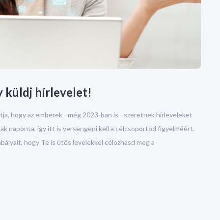
y küldj hírlevelet!
tja, hogy az emberek - még 2023-ban is - szeretnek hírleveleket
ak naponta, így itt is versengeni kell a célcsoportod figyelméért.
bályait, hogy Te is ütős levelekkel célozhasd meg a