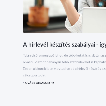
A hírlevél készítés szabályai - íg
Talán elsőre meglepő lehet, de több kutatás is alátámasz
olvasni. Viszont néhányan több száz hírlevelet is kaphatn
Ebben a blogcikkben megtudhatod a hírlevél készítés sza
célcsoportodat.
TOVÁBB OLVASOM