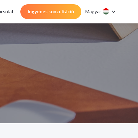
csolat
Ingyenes konzultáció
Magyar