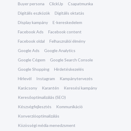
Buyer persona
ClickUp
Csapatmunka
Digitális eszközök
Digitális oktatás
Display kampány
E-kereskedelem
Facebook Ads
Facebook content
Facebook oldal
Felhasználói élmény
Google Ads
Google Analytics
Google Cégem
Google Search Console
Google Shopping
Hirdetéskezelés
Hírlevél
Instagram
Kampánytervezés
Karácsony
Karantén
Keresési kampány
Keresőoptimalizálás (SEO)
Készségfejlesztés
Kommunikáció
Konverzióoptimalizálás
Közösségi média menedzsment