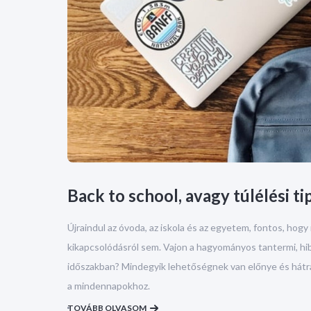
Back to school, avagy túlélési 
Újraindul az óvoda, az iskola és az egyetem, fontos, hog
kikapcsolódásról sem. Vajon a hagyományos tantermi, hibr
időszakban? Mindegyik lehetőségnek van előnye és hátrá
a mindennapokhoz.
TOVÁBB OLVASOM