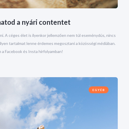
hatod a nyári contentet
i. A céges élet is ilyenkor jellemzően nem túl eseménydús, nincs
milyen tartalmat lenne érdemes megosztani a közösségi médiában.
n a Facebook és Insta hírfolyamban!
EGYÉB