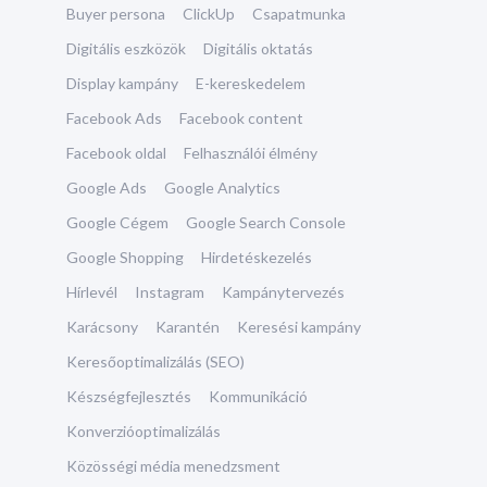
Buyer persona
ClickUp
Csapatmunka
Digitális eszközök
Digitális oktatás
Display kampány
E-kereskedelem
Facebook Ads
Facebook content
Facebook oldal
Felhasználói élmény
Google Ads
Google Analytics
Google Cégem
Google Search Console
Google Shopping
Hirdetéskezelés
Hírlevél
Instagram
Kampánytervezés
Karácsony
Karantén
Keresési kampány
Keresőoptimalizálás (SEO)
Készségfejlesztés
Kommunikáció
Konverzióoptimalizálás
Közösségi média menedzsment