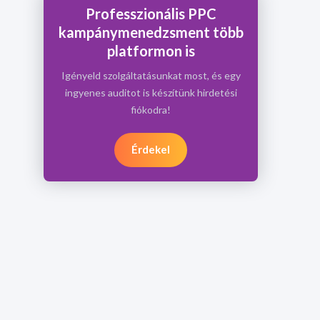
Professzionális PPC
kampánymenedzsment több
platformon is
Igényeld szolgáltatásunkat most, és egy
ingyenes auditot is készítünk hirdetési
fiókodra!
Érdekel