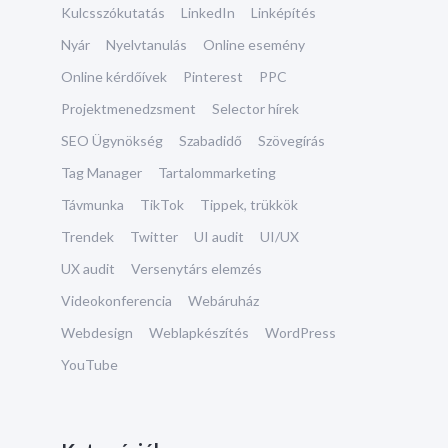
Kulcsszókutatás
LinkedIn
Linképítés
Nyár
Nyelvtanulás
Online esemény
Online kérdőívek
Pinterest
PPC
Projektmenedzsment
Selector hírek
SEO Ügynökség
Szabadidő
Szövegírás
Tag Manager
Tartalommarketing
Távmunka
TikTok
Tippek, trükkök
Trendek
Twitter
UI audit
UI/UX
UX audit
Versenytárs elemzés
Videokonferencia
Webáruház
Webdesign
Weblapkészítés
WordPress
YouTube