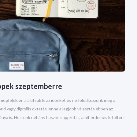
tippek szeptemberre
y megfelelően alakítsuk ki az időnket és ne feledkezzünk meg a
id vagy digitális oktatás lenne a legjobb választás ebben az
nya is. Hoztunk néhány hasznos app-ot is, amit érdemes letölteni