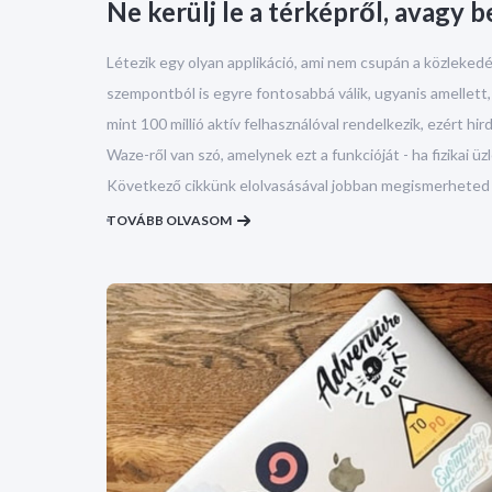
Ne kerülj le a térképről, avagy 
Létezik egy olyan applikáció, ami nem csupán a közleked
szempontból is egyre fontosabbá válik, ugyanis amellett,
mint 100 millió aktív felhasználóval rendelkezik, ezért 
Waze-ről van szó, amelynek ezt a funkcióját - ha fizikai
Következő cikkünk elolvasásával jobban megismerheted a
TOVÁBB OLVASOM