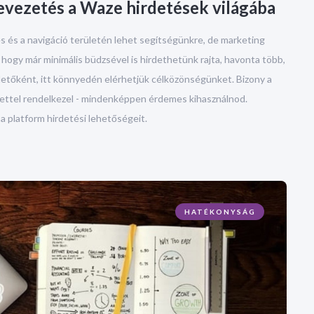
bevezetés a Waze hirdetések világába
és és a navigáció területén lehet segítségünkre, de marketing
 hogy már minimális büdzsével is hirdethetünk rajta, havonta több,
hirdetőként, itt könnyedén elérhetjük célközönségünket. Bizony a
 üzlettel rendelkezel - mindenképpen érdemes kihasználnod.
 platform hirdetési lehetőségeit.
HATÉKONYSÁG