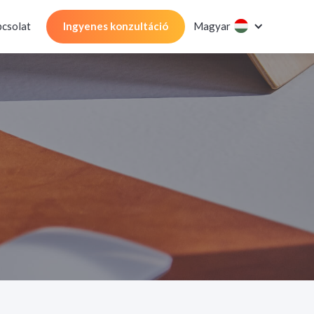
csolat
Ingyenes konzultáció
Magyar