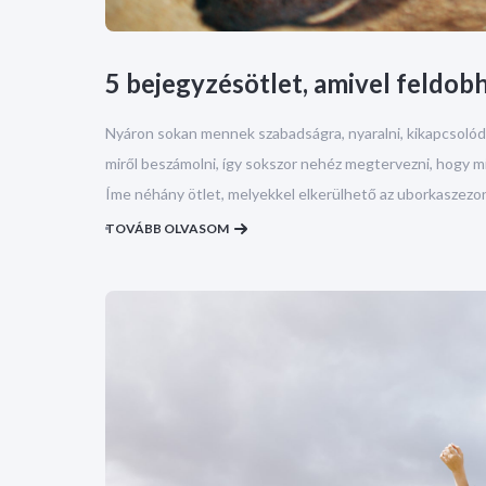
5 bejegyzésötlet, amivel feldob
Nyáron sokan mennek szabadságra, nyaralni, kikapcsolódn
miről beszámolni, így sokszor nehéz megtervezni, hogy 
Íme néhány ötlet, melyekkel elkerülhető az uborkaszezo
TOVÁBB OLVASOM