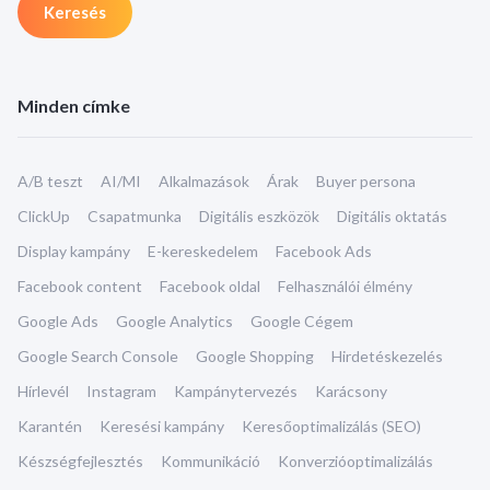
Minden címke
A/B teszt
AI/MI
Alkalmazások
Árak
Buyer persona
ClickUp
Csapatmunka
Digitális eszközök
Digitális oktatás
Display kampány
E-kereskedelem
Facebook Ads
Facebook content
Facebook oldal
Felhasználói élmény
Google Ads
Google Analytics
Google Cégem
Google Search Console
Google Shopping
Hirdetéskezelés
Hírlevél
Instagram
Kampánytervezés
Karácsony
Karantén
Keresési kampány
Keresőoptimalizálás (SEO)
Készségfejlesztés
Kommunikáció
Konverzióoptimalizálás