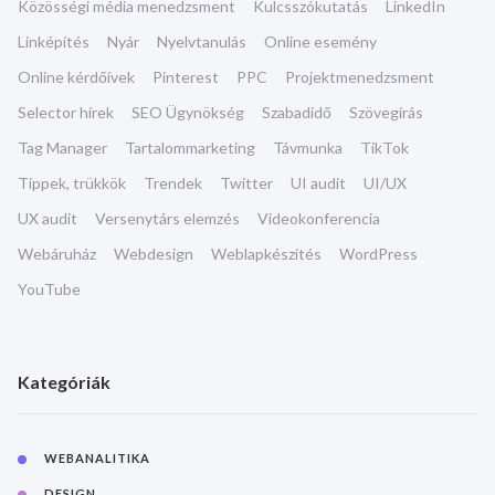
Közösségi média menedzsment
Kulcsszókutatás
LinkedIn
Linképítés
Nyár
Nyelvtanulás
Online esemény
Online kérdőívek
Pinterest
PPC
Projektmenedzsment
Selector hírek
SEO Ügynökség
Szabadidő
Szövegírás
Tag Manager
Tartalommarketing
Távmunka
TikTok
Tippek, trükkök
Trendek
Twitter
UI audit
UI/UX
UX audit
Versenytárs elemzés
Videokonferencia
Webáruház
Webdesign
Weblapkészítés
WordPress
YouTube
Kategóriák
WEBANALITIKA
DESIGN