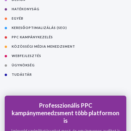
HATÉKONYSÁG
EGYÉB
KERESŐOPTIMALIZÁLÁS (SEO)
PPC KAMPÁNYKEZELÉS
KÖZÖSSÉGI MÉDIA MENEDZSMENT
WEBFEJLESZTÉS
ÜGYNÖKSÉG
TUDÁSTÁR
Professzionális PPC
kampánymenedzsment több platformon
is
Igényeld szolgáltatásunkat most, és egy ingyenes auditot is