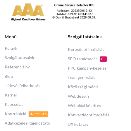
Menü
Szolgáltatásaink
Rólunk
Keresőoptimalizálás
Szolgáltatásaink
SEO tanácsadás
ÚJ
Referenciáink
PPC kampánykezelés
Blog
Lead generálás
Hírlevél feliratkozás
Közösségi média
Karrier
Webdesign
Kapcsolat
Weboldal készítés
Konzultáció
INGYENES
Konverzióoptimalizálás
Adatkezelési tájékoztató
UX kutatás