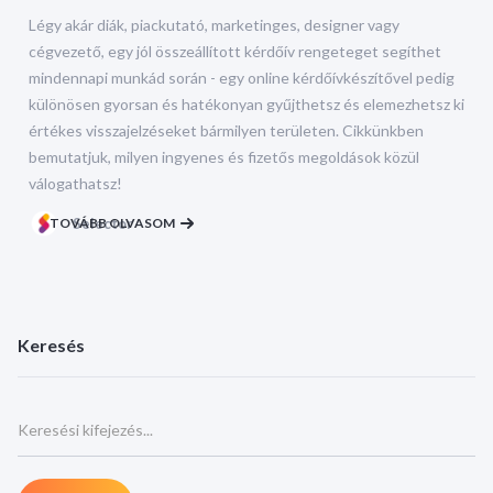
Légy akár diák, piackutató, marketinges, designer vagy
cégvezető, egy jól összeállított kérdőív rengeteget segíthet
mindennapi munkád során - egy online kérdőívkészítővel pedig
különösen gyorsan és hatékonyan gyűjthetsz és elemezhetsz ki
értékes visszajelzéseket bármilyen területen. Cikkünkben
bemutatjuk, milyen ingyenes és fizetős megoldások közül
válogathatsz!
TOVÁBB OLVASOM
Selector
Keresés