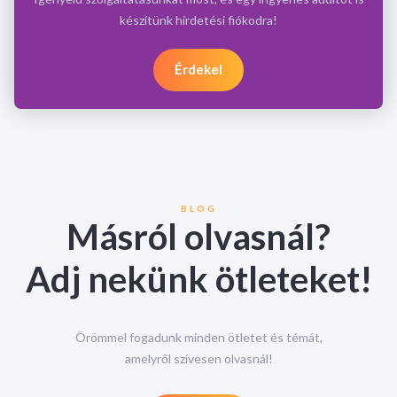
készítünk hirdetési fiókodra!
Érdekel
BLOG
Másról olvasnál?
Adj nekünk ötleteket!
Örömmel fogadunk minden ötletet és témát,
amelyről szívesen olvasnál!