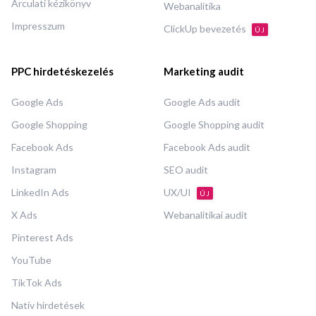
Arculati kézikönyv
Webanalitika
Impresszum
ClickUp bevezetés
ÚJ
PPC hirdetéskezelés
Marketing audit
Google Ads
Google Ads audit
Google Shopping
Google Shopping audit
Facebook Ads
Facebook Ads audit
Instagram
SEO audit
LinkedIn Ads
UX/UI
ÚJ
X Ads
Webanalitikai audit
Pinterest Ads
YouTube
TikTok Ads
Natív hirdetések