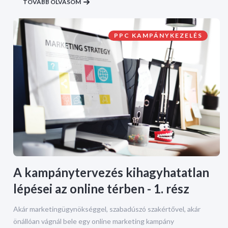
TOVÁBB OLVASOM
PPC KAMPÁNYKEZELÉS
A kampánytervezés kihagyhatatlan
lépései az online térben - 1. rész
Akár marketingügynökséggel, szabadúszó szakértővel, akár
önállóan vágnál bele egy online marketing kampány