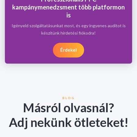
kampánymenedzsment több platformon
is
Igényeld szolgáltatásunkat most, és egy ingyenes auditot is
készítünk hirdetési fiókodra!
Érdekel
BLOG
Másról olvasnál?
Adj nekünk ötleteket!