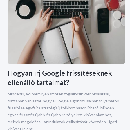
Hogyan írj Google frissítéseknek
ellenálló tartalmat?
Mindenki, aki bármilyen szinten foglalkozik weboldalakkal,
tisztában van azzal, hogy a Google algoritmusainak folyamatos
frissítése egyfajta stratégiai játékhoz hasonlítható. Minden
egyes frissítés újabb és újabb rejtélyeket, kihívásokat hoz,
melyek megoldása - az indulatok csillapítását követően - igazi
kihívást jelent.