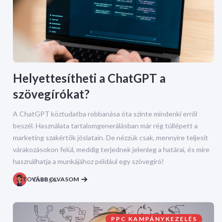
Helyettesítheti a ChatGPT a
szövegírókat?
A ChatGPT köztudatba robbanása óta szinte mindenki erről
beszél. Használata tartalomgenerálásban már rég túllépett a
marketing szakértők jóslatain. De nézzük csak, mennyire teljesít
várakozásokon felül, meddig terjednek jelenleg a határai, és mire
használhatja a munkájához például egy szövegíró!
TOVÁBB OLVASOM
Csenge
PPC KAMPÁNYKEZELÉS