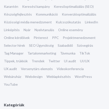
Karantén
Keresési kampány
Keresőoptimalizálás (SEO)
Készségfejlesztés
Kommunikáció
Konverzióoptimalizálás
Közösségi média menedzsment
Kulcsszókutatás
LinkedIn
Linképítés
Nyár
Nyelvtanulás
Online esemény
Online kérdőívek
Pinterest
PPC
Projektmenedzsment
Selector hírek
SEO Ügynökség
Szabadidő
Szövegírás
Tag Manager
Tartalommarketing
Távmunka
TikTok
Tippek, trükkök
Trendek
Twitter
UI audit
UI/UX
UX audit
Versenytárs elemzés
Videokonferencia
Webáruház
Webdesign
Weblapkészítés
WordPress
YouTube
Kategóriák