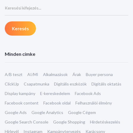
Minden címke
A/B teszt
AI/MI
Alkalmazások
Árak
Buyer persona
ClickUp
Csapatmunka
Digitális eszközök
Digitális oktatás
Display kampány
E-kereskedelem
Facebook Ads
Facebook content
Facebook oldal
Felhasználói élmény
Google Ads
Google Analytics
Google Cégem
Google Search Console
Google Shopping
Hirdetéskezelés
Hírlevél
Instagram
Kampánytervezés
Karácsony