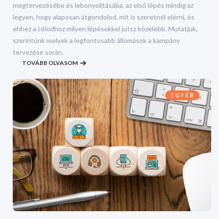
megtervezésébe és lebonyolításába, az első lépés mindig az
legyen, hogy alaposan átgondolod, mit is szeretnél elérni, és
ehhez a célodhoz milyen lépésekkel jutsz közelebb. Mutatjuk,
szerintünk melyek a legfontosabb állomások a kampány
tervezése során.
TOVÁBB OLVASOM
EGYÉB