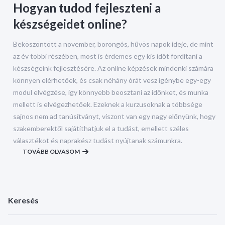
Hogyan tudod fejleszteni a
készségeidet online?
Beköszöntött a november, borongós, hűvös napok ideje, de mint
az év többi részében, most is érdemes egy kis időt fordítani a
készségeink fejlesztésére. Az online képzések mindenki számára
könnyen elérhetőek, és csak néhány órát vesz igénybe egy-egy
modul elvégzése, így könnyebb beosztani az időnket, és munka
mellett is elvégezhetőek. Ezeknek a kurzusoknak a többsége
sajnos nem ad tanúsítványt, viszont van egy nagy előnyünk, hogy
szakemberektől sajátíthatjuk el a tudást, emellett széles
választékot és naprakész tudást nyújtanak számunkra.
TOVÁBB OLVASOM
Keresés