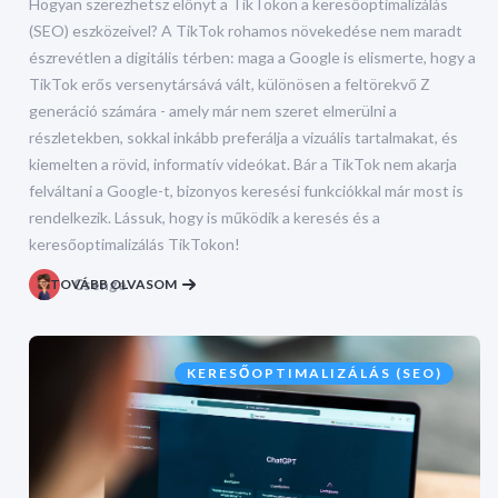
Hogyan szerezhetsz előnyt a TikTokon a keresőoptimalizálás
(SEO) eszközeivel? A TikTok rohamos növekedése nem maradt
észrevétlen a digitális térben: maga a Google is elismerte, hogy a
TikTok erős versenytársává vált, különösen a feltörekvő Z
generáció számára - amely már nem szeret elmerülni a
részletekben, sokkal inkább preferálja a vizuális tartalmakat, és
kiemelten a rövid, informatív videókat. Bár a TikTok nem akarja
felváltani a Google-t, bizonyos keresési funkciókkal már most is
rendelkezik. Lássuk, hogy is működik a keresés és a
keresőoptimalizálás TikTokon!
TOVÁBB OLVASOM
Csenge
KERESŐOPTIMALIZÁLÁS (SEO)