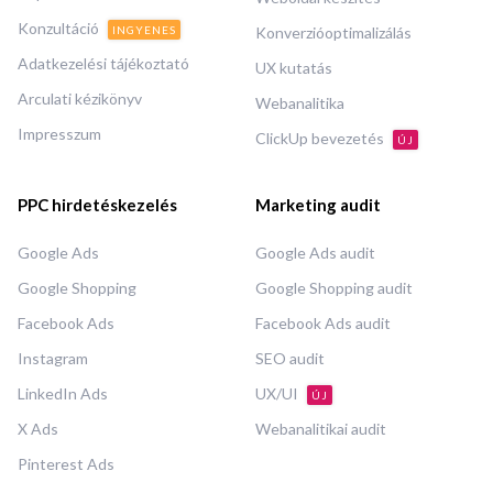
Konzultáció
INGYENES
Konverzióoptimalizálás
Adatkezelési tájékoztató
UX kutatás
Arculati kézikönyv
Webanalitika
Impresszum
ClickUp bevezetés
ÚJ
PPC hirdetéskezelés
Marketing audit
Google Ads
Google Ads audit
Google Shopping
Google Shopping audit
Facebook Ads
Facebook Ads audit
Instagram
SEO audit
LinkedIn Ads
UX/UI
ÚJ
X Ads
Webanalitikai audit
Pinterest Ads