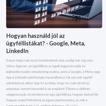
Hogyan használd jól az
ügyféllistákat? - Google, Meta,
LinkedIn
Sokan még csak most ismerkednek vele, pedig már rég nem
titkos fegyver: az ügyféllista az egyik legpontosabb és
leghatékonyabb remarketing eszköz, amit a Google, a Meta vagy
épp a LinkedIn platformján használhatsz. Ha van már ügyfél
adatbázisod, akkor épp itt az ideje, hogy ne csak tárold az
adatokat, hanem használd is az erejüket! Ebben a cikkben
végigvesszük, mi mindenre jó egy ügyféllista, hogyan építsd fel,
hogyan tudod feltölteni az egyes platformokra, és mik a
leggyakoribb buktatók, amiket érdemes elkerülni.