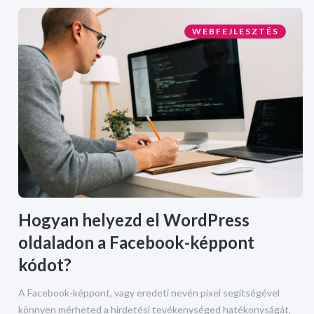
WEBFEJLESZTÉS
Hogyan helyezd el WordPress
oldaladon a Facebook-képpont
kódot?
A Facebook-képpont, vagy eredeti nevén pixel segítségével
könnyen mérheted a hirdetési tevékenységed hatékonyságát,