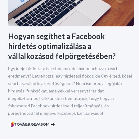
Hogyan segíthet a Facebook
hirdetés optimalizálása a
vállalkozásod felpörgetésében?
Egy ideje hirdetsz a Facebookon, de már nem hozza a várt
eredményt? Létrehoztál egy hirdetési fiókot, de úgy érzed, közel
sem használod ki a lehetőségeket? Nem ismered a legújabb
hirdetési funkciókat, amelyekkel versenytársaidat
megelőzhetnéd? Cikkünkben bemutatjuk, hogy hogyan
fokozhatod Facebook hirdetéseid teljesítményét, és
pörgetheted fel meglévő Facebook kampányaidat.
TOVÁBB OLVASOM
Selector