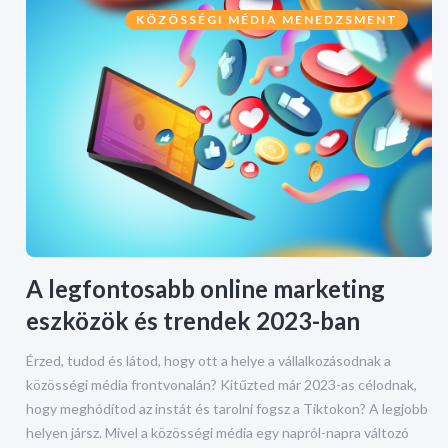
KÖZÖSSÉGI MÉDIA MENEDZSMENT
A legfontosabb online marketing
eszközök és trendek 2023-ban
Érzed, tudod és látod, hogy ott a helye a vállalkozásodnak a
közösségi média frontvonalán? Kitűzted már 2023-as célodnak,
hogy meghódítod az instát és tarolni fogsz a Tiktokon? A legjobb
helyen jársz. Mivel a közösségi média egy napról-napra változó