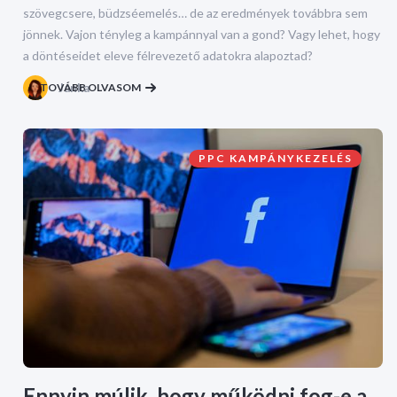
szövegcsere, büdzséemelés… de az eredmények továbbra sem
jönnek. Vajon tényleg a kampánnyal van a gond? Vagy lehet, hogy
a döntéseidet eleve félrevezető adatokra alapoztad?
TOVÁBB OLVASOM
Janka
PPC KAMPÁNYKEZELÉS
Ennyin múlik, hogy működni fog-e a