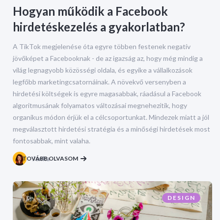
Hogyan működik a Facebook
hirdetéskezelés a gyakorlatban?
A TikTok megjelenése óta egyre többen festenek negatív
jövőképet a Facebooknak - de az igazság az, hogy még mindig a
világ legnagyobb közösségi oldala, és egyike a vállalkozások
legfőbb marketingcsatornáinak. A növekvő versenyben a
hirdetési költségek is egyre magasabbak, ráadásul a Facebook
algoritmusának folyamatos változásai megnehezítik, hogy
organikus módon érjük el a célcsoportunkat. Mindezek miatt a jól
megválasztott hirdetési stratégia és a minőségi hirdetések most
fontosabbak, mint valaha.
TOVÁBB OLVASOM
Janka
DESIGN