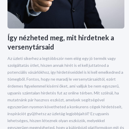
Így nézheted meg, mit hirdetnek a
versenytársaid
Az üzleti sikerhez a legtöbbször nem elég egy jó termék vagy
szolgáltatás ötlet, hiszen annak hírét is el kell juttatnod a
potenciális vásárlókhoz, így hirdetéseiddel is ki kell emelkedned a
tömegből. Fontos, hogy ne maradj le versenytársaidtól, ezért
érdemes figyelemmel kísérni őket, ami valljuk be nem egyszerű,
ugyanis számtalan hirdetés fut az online térben. Mit szólnál, ha
mutatnánk pár hasznos eszközt, amelyek segítségével
egyszerűen nyomon követheted a konkurens cégek hirdetéseit,
inspirációt gyűjthetsz az üzletág legjobbjaitól? Ez ugyanis
lehetséges, hiszen léteznek olyan eszközök, melyekkel
egyszerűen megnézheted, hogy a különböző platformokon mit és