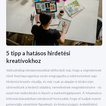
5 tipp a hatásos hirdetési
kreatívokhoz
Valószínűleg mindannyiunkkal előfordult már, hogy a végtelennek
tűnő feed lapozgatása során megragadta a tekintetünket egy
hirdetési kreatív vizuálja, és már csak az alapján is kíváncsian
rátévedtünk a hirdető oldalára, termékeinek megtekintésére - és
ezzel már működésbe is lépett a marketinggépezet. A folyamatos
információáradatban mindennél fontosabb, hogy el tudjuk nyerni
potenciális vásárlóink figyelmét, és kíváncsiságot, érdeklődést