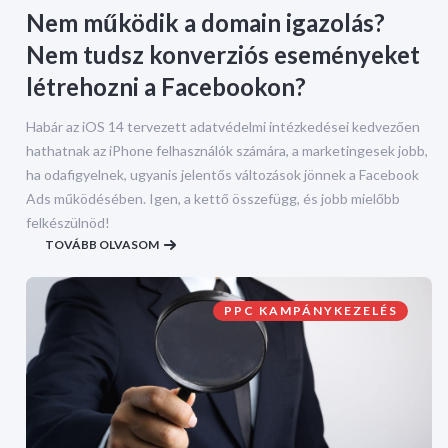
Nem működik a domain igazolás?
Nem tudsz konverziós eseményeket
létrehozni a Facebookon?
Habár az iOS 14 tervezett adatvédelmi intézkedései kedvezően
hathatnak az iPhone felhasználók számára, a marketingesek jobb,
ha odafigyelnek, ugyanis jelentős változások jönnek a Facebook
Ads működésében. Igen, a kettő összefügg, és jobb mielőbb
felkészülnöd!
TOVÁBB OLVASOM
PPC KAMPÁNYKEZELÉS