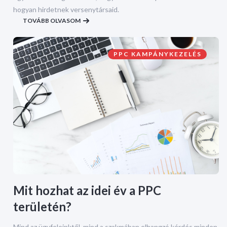
hogyan hirdetnek versenytársaid.
TOVÁBB OLVASOM
PPC KAMPÁNYKEZELÉS
Mit hozhat az idei év a PPC
területén?
Mind az ügyfeleinktől, mind a szakmában elhangzó kérdés minden