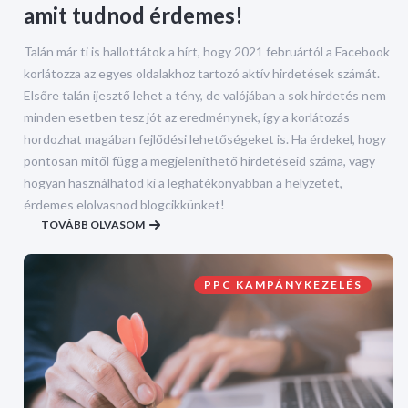
amit tudnod érdemes!
Talán már ti is hallottátok a hírt, hogy 2021 februártól a Facebook
korlátozza az egyes oldalakhoz tartozó aktív hirdetések számát.
Elsőre talán ijesztő lehet a tény, de valójában a sok hirdetés nem
minden esetben tesz jót az eredménynek, így a korlátozás
hordozhat magában fejlődési lehetőségeket is. Ha érdekel, hogy
pontosan mitől függ a megjeleníthető hirdetéseid száma, vagy
hogyan használhatod ki a leghatékonyabban a helyzetet,
érdemes elolvasnod blogcikkünket!
TOVÁBB OLVASOM
PPC KAMPÁNYKEZELÉS