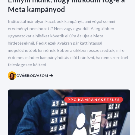
Meta kampányod
Indítottál már olyan Facebook kampányt, ami végül semmi
eredményt nem hozott? Nem vagy egyedül! A legtöbben
ugyanazokat a hibákat követik el újra és újra a Meta
hirdetéseknél. Pedig ezek gyakran pár kattintással
megelőzhetőek lennének. Ebben a cikkben összeszedtük, mire
érdemes minden kampányindítás előtt ránézni, ha nem szeretnél
feleslegesen költeni.
TOVÁBB OLVASOM
Janka
PPC KAMPÁNYKEZELÉS