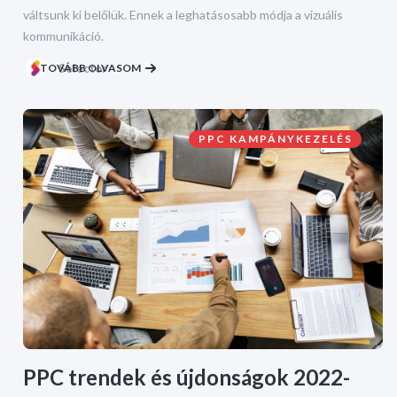
váltsunk ki belőlük. Ennek a leghatásosabb módja a vizuális
kommunikáció.
TOVÁBB OLVASOM
Selector
PPC KAMPÁNYKEZELÉS
PPC trendek és újdonságok 2022-