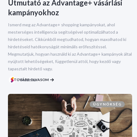
Útmutató az Advantage+ vásárlási
kampányokhoz
Ismerd meg az Advantage+ shopping kampányokat, ahol
mesterséges intelligencia segítségével optimalizálhatod a
hirdetéseket. Cikkünkből megtudhatod, hogyan maxolhatod ki
hirdetéseid hatékonyságát minimális erőfeszítéssel.
Megmutatjuk, hogyan használd ki az Advantage+ kampányok által
nyújtott lehetőségeket, függetlenül attól, hogy kezdő vagy
tapasztalt hirdető vagy.
TOVÁBB OLVASOM
Selector
ÜGYNÖKSÉG