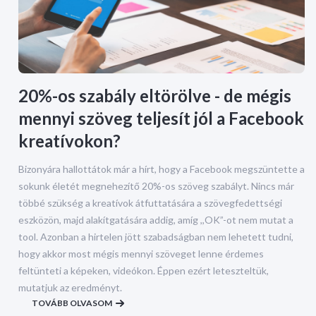
20%-os szabály eltörölve - de mégis
mennyi szöveg teljesít jól a Facebook
kreatívokon?
Bizonyára hallottátok már a hírt, hogy a Facebook megszüntette a
sokunk életét megnehezítő 20%-os szöveg szabályt. Nincs már
többé szükség a kreatívok átfuttatására a szövegfedettségi
eszközön, majd alakítgatására addig, amíg ,,OK”-ot nem mutat a
tool. Azonban a hirtelen jött szabadságban nem lehetett tudni,
hogy akkor most mégis mennyi szöveget lenne érdemes
feltünteti a képeken, videókon. Éppen ezért leteszteltük,
mutatjuk az eredményt.
TOVÁBB OLVASOM