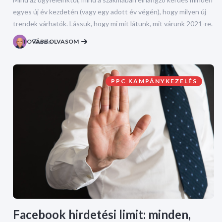
egyes új év kezdetén (vagy egy adott év végén), hogy milyen új
trendek várhatók. Lássuk, hogy mi mit látunk, mit várunk 2021-re.
TOVÁBB OLVASOM
Tamás
PPC KAMPÁNYKEZELÉS
Facebook hirdetési limit: minden,