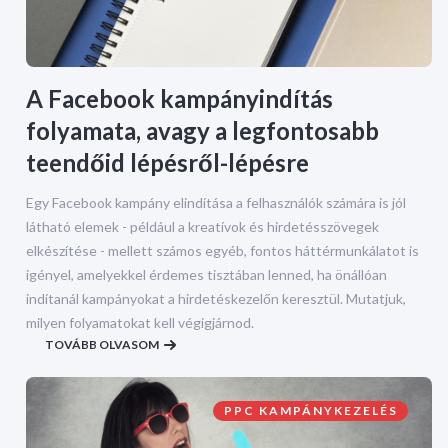
A Facebook kampányindítás
folyamata, avagy a legfontosabb
teendőid lépésről-lépésre
Egy Facebook kampány elindítása a felhasználók számára is jól
látható elemek - például a kreatívok és hirdetésszövegek
elkészítése - mellett számos egyéb, fontos háttérmunkálatot is
igényel, amelyekkel érdemes tisztában lenned, ha önállóan
indítanál kampányokat a hirdetéskezelőn keresztül. Mutatjuk,
milyen folyamatokat kell végigjárnod.
TOVÁBB OLVASOM
PPC KAMPÁNYKEZELÉS