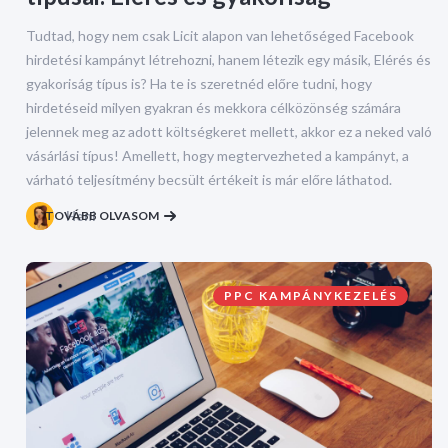
Tudtad, hogy nem csak Licit alapon van lehetőséged Facebook
hirdetési kampányt létrehozni, hanem létezik egy másik, Elérés és
gyakoriság típus is? Ha te is szeretnéd előre tudni, hogy
hirdetéseid milyen gyakran és mekkora célközönség számára
jelennek meg az adott költségkeret mellett, akkor ez a neked való
vásárlási típus! Amellett, hogy megtervezheted a kampányt, a
várható teljesítmény becsült értékeit is már előre láthatod.
TOVÁBB OLVASOM
Heni
PPC KAMPÁNYKEZELÉS