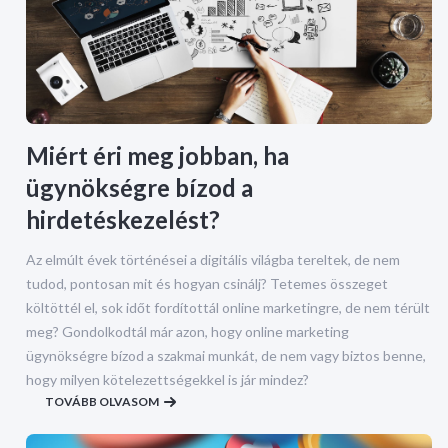
Miért éri meg jobban, ha
ügynökségre bízod a
hirdetéskezelést?
Az elmúlt évek történései a digitális világba tereltek, de nem
tudod, pontosan mit és hogyan csinálj? Tetemes összeget
költöttél el, sok időt fordítottál online marketingre, de nem térült
meg? Gondolkodtál már azon, hogy online marketing
ügynökségre bízod a szakmai munkát, de nem vagy biztos benne,
hogy milyen kötelezettségekkel is jár mindez?
TOVÁBB OLVASOM