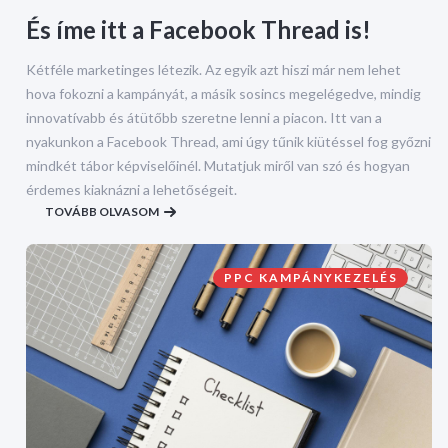
És íme itt a Facebook Thread is!
Kétféle marketinges létezik. Az egyik azt hiszi már nem lehet
hova fokozni a kampányát, a másik sosincs megelégedve, mindig
innovatívabb és átütőbb szeretne lenni a piacon. Itt van a
nyakunkon a Facebook Thread, ami úgy tűnik kiütéssel fog győzni
mindkét tábor képviselőinél. Mutatjuk miről van szó és hogyan
érdemes kiaknázni a lehetőségeit.
TOVÁBB OLVASOM
PPC KAMPÁNYKEZELÉS