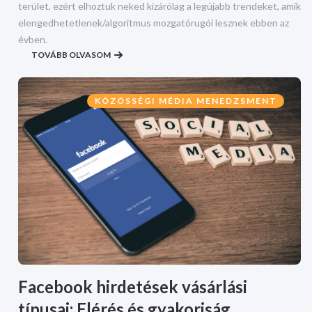
terület, ezért elhoztuk neked kizárólag a legújabb trendeket, amik
elengedhetetlenek/algoritmus mozgatórugói lesznek ebben az
évben.
TOVÁBB OLVASOM
KÖZÖSSÉGI MÉDIA MENEDZSMENT
Facebook hirdetések vásárlási
típusai: Elérés és gyakoriság