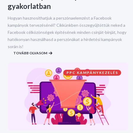
gyakorlatban
Hogyan hasznosíthatjuk a perszónaelemzést a Facebook
kampányok tervezésénél? Cikkünkben összegyűjtöttük neked a
Facebook célközönségek építésének minden csínját-bínját, hogy
hatékonyan használhasd a perszónákat a hirdetési kampányok
során is!
TOVÁBB OLVASOM
PPC KAMPÁNYKEZELÉS