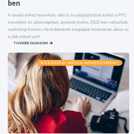
ben
A tavalyi évhez hasonlóan, idén is összegyűjtöttük azokat a PPC
trendeket és újdonságokat, amelyek jövőre, 2022-ben várhatóak,
marketing fronton. Ha érdekelnek a legújabb módszerek, akkor ez
a cikk neked szól!
TOVÁBB OLVASOM
KÖZÖSSÉGI MÉDIA MENEDZSMENT