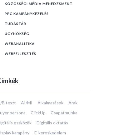
KÖZÖSSÉGI MÉDIA MENEDZSMENT
PPC KAMPÁNYKEZELÉS
TUDÁSTÁR
ÜGYNÖKSÉG
WEBANALITIKA
WEBFEJLESZTÉS
Címkék
/B teszt
AI/MI
Alkalmazások
Árak
uyer persona
ClickUp
Csapatmunka
igitális eszközök
Digitális oktatás
isplay kampány
E-kereskedelem