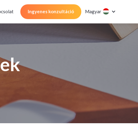
csolat
Ingyenes konzultáció
Magyar
yek