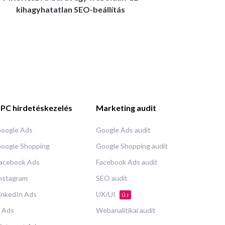
kihagyhatatlan SEO-beállítás
PC hirdetéskezelés
Marketing audit
oogle Ads
Google Ads audit
oogle Shopping
Google Shopping audit
acebook Ads
Facebook Ads audit
nstagram
SEO audit
inkedIn Ads
UX/UI
ÚJ
 Ads
Webanalitikai audit