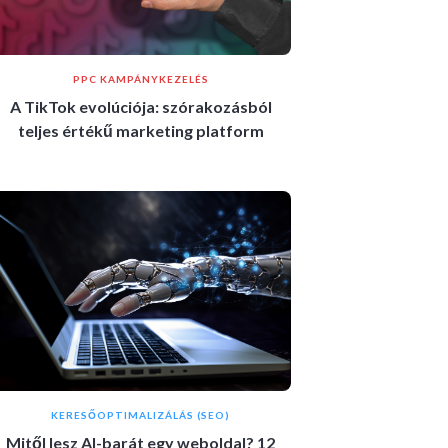
PPC KAMPÁNYKEZELÉS
A TikTok evolúciója: szórakozásból
teljes értékű marketing platform
KERESŐOPTIMALIZÁLÁS (SEO)
Mitől lesz AI-barát egy weboldal? 12