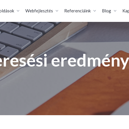
oldások
Webfejlesztés
Referenciáink
Blog
Kap
resési eredmén