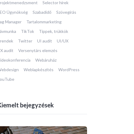
rojektmenedzsment
Selector hírek
EO Ügynökség
Szabadidő
Szövegírás
ag Manager
Tartalommarketing
ávmunka
TikTok
Tippek, trükkök
rendek
Twitter
UI audit
UI/UX
X audit
Versenytárs elemzés
ideokonferencia
Webáruház
ebdesign
Weblapkészítés
WordPress
ouTube
Kiemelt bejegyzések