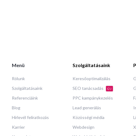
Menü
Szolgáltatásaink
P
Rólunk
Keresőoptimalizálás
G
Szolgáltatásaink
SEO tanácsadás
G
ÚJ
Referenciáink
PPC kampánykezelés
F
Blog
Lead generálás
I
Hírlevél feliratkozás
Közösségi média
L
Karrier
Webdesign
X