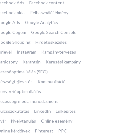
acebook Ads
Facebook content
acebook oldal
Felhasználói élmény
oogle Ads
Google Analytics
oogle Cégem
Google Search Console
oogle Shopping
Hirdetéskezelés
írlevél
Instagram
Kampánytervezés
arácsony
Karantén
Keresési kampány
eresőoptimalizálás (SEO)
észségfejlesztés
Kommunikáció
onverzióoptimalizálás
özösségi média menedzsment
ulcsszókutatás
LinkedIn
Linképítés
yár
Nyelvtanulás
Online esemény
nline kérdőívek
Pinterest
PPC